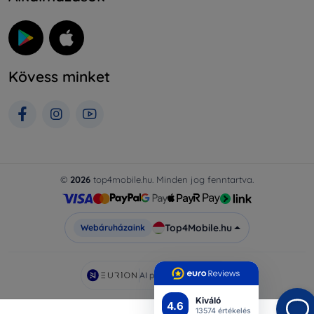
Kövess minket
©
2026
top4mobile.hu. Minden jog fenntartva.
Top4Mobile.hu
Webáruházaink
AI powered by
Eurion
Kiváló
4.6
13574 értékelés