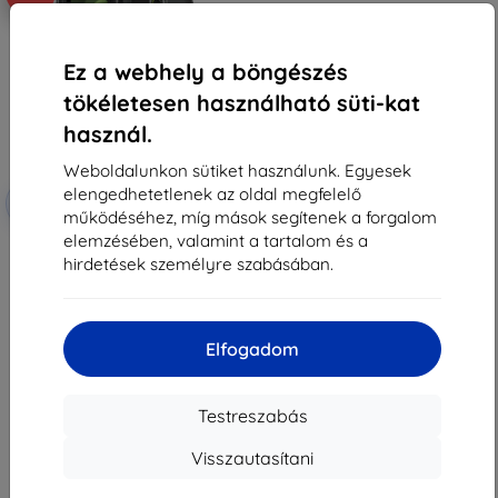
Ez a webhely a böngészés
tökéletesen használható süti-kat
használ.
Weboldalunkon sütiket használunk. Egyesek
elengedhetetlenek az oldal megfelelő
Kedvezmény
-10%
EXTRA10
kuponnal
működéséhez, míg mások segítenek a forgalom
elemzésében, valamint a tartalom és a
Otterbox OB UNIVERSE GALAXY
TAB ACTIVE5/SAMSUNG
hirdetések személyre szabásában.
átlátszó/fekete ProPack (77-
96718)
15 590 Ft
14 031 Ft
Elfogadom
Raktáron 1 darab
Testreszabás
Visszautasítani