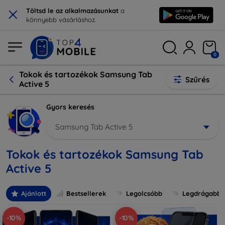
×
Töltsd le az alkalmazásunkat
a
könnyebb vásárláshoz.
0
Tokok és tartozékok Samsung Tab
Szűrés
Active 5
Gyors keresés
Samsung Tab Active 5
Tokok és tartozékok Samsung Tab
Active 5
Ajánlott
Bestsellerek
Legolcsóbb
Legdrágabb
-10%
-10%