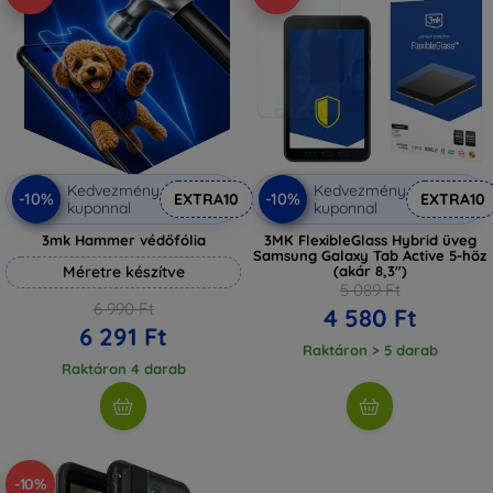
Kedvezmény
Kedvezmény
-10%
-10%
EXTRA10
EXTRA10
kuponnal
kuponnal
3mk Hammer védőfólia
3MK FlexibleGlass Hybrid üveg
Samsung Galaxy Tab Active 5-höz
Méretre készítve
(akár 8,3")
5 089 Ft
6 990 Ft
4 580 Ft
6 291 Ft
Raktáron > 5 darab
Raktáron 4 darab
-10%