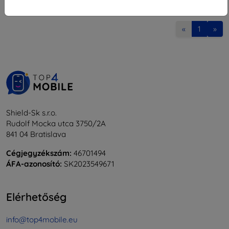
1
-
7
Összes találat
7
.
«
1
»
Shield-Sk s.r.o.
Rudolf Mocka utca 3750/2A
841 04 Bratislava
Cégjegyzékszám:
46701494
ÁFA-azonosító:
SK2023549671
Elérhetőség
info@top4mobile.eu