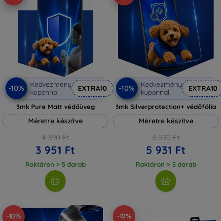
Kedvezmény
Kedvezmény
-10%
-10%
EXTRA10
EXTRA10
kuponnal
kuponnal
3mk Pure Matt védőüveg
3mk Silverprotection+ védőfólia
Méretre készítve
Méretre készítve
4 390 Ft
6 590 Ft
3 951 Ft
5 931 Ft
Raktáron > 5 darab
Raktáron > 5 darab
-10%
-10%