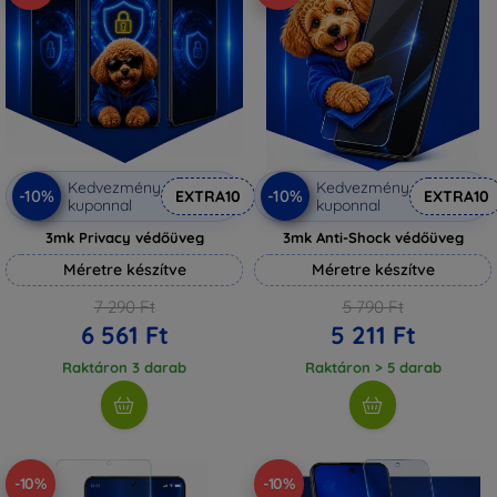
Kedvezmény
Kedvezmény
-10%
-10%
EXTRA10
EXTRA10
kuponnal
kuponnal
3mk Privacy védőüveg
3mk Anti-Shock védőüveg
Méretre készítve
Méretre készítve
7 290 Ft
5 790 Ft
6 561 Ft
5 211 Ft
Raktáron 3 darab
Raktáron > 5 darab
-10%
-10%