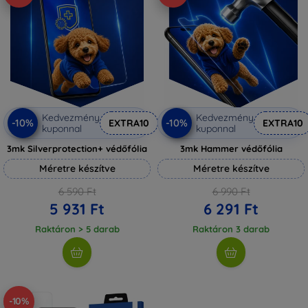
Kedvezmény
Kedvezmény
-10%
-10%
EXTRA10
EXTRA10
kuponnal
kuponnal
3mk Silverprotection+ védőfólia
3mk Hammer védőfólia
Méretre készítve
Méretre készítve
6 590 Ft
6 990 Ft
5 931 Ft
6 291 Ft
Raktáron > 5 darab
Raktáron 3 darab
-10%