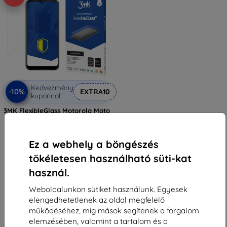
Kedvezmény
-10%
EXTRA10
kuponnal
3MK FlexibleGlass Motorola Moto
E6 Plus hibrid üveg
3 590 Ft
3 230 Ft
Ez a webhely a böngészés
Raktáron > 5 darab
tökéletesen használható süti-kat
használ.
Weboldalunkon sütiket használunk. Egyesek
elengedhetetlenek az oldal megfelelő
működéséhez, míg mások segítenek a forgalom
elemzésében, valamint a tartalom és a