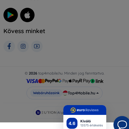
Kövess minket
©
2026
top4mobile.hu. Minden jog fenntartva.
Top4Mobile.hu
Webáruházaink
AI powered by
Eurion
Kiváló
4.6
13575 értékelés