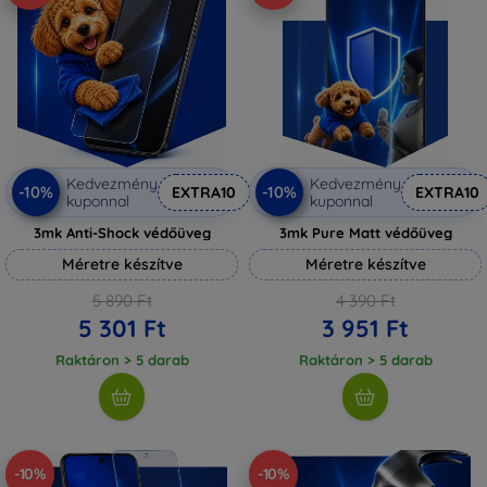
Kedvezmény
Kedvezmény
-10%
-10%
EXTRA10
EXTRA10
kuponnal
kuponnal
3mk Anti-Shock védőüveg
3mk Pure Matt védőüveg
Méretre készítve
Méretre készítve
5 890 Ft
4 390 Ft
5 301 Ft
3 951 Ft
Raktáron > 5 darab
Raktáron > 5 darab
-10%
-10%