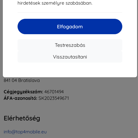
hirdetések személyre szabásában.
1
-
5
Összes találat
5
.
«
1
»
Elfogadom
Testreszabás
Visszautasítani
Shield-Sk s.r.o.
Rudolf Mocka utca 3750/2A
841 04 Bratislava
Cégjegyzékszám:
46701494
ÁFA-azonosító:
SK2023549671
Elérhetőség
info@top4mobile.eu