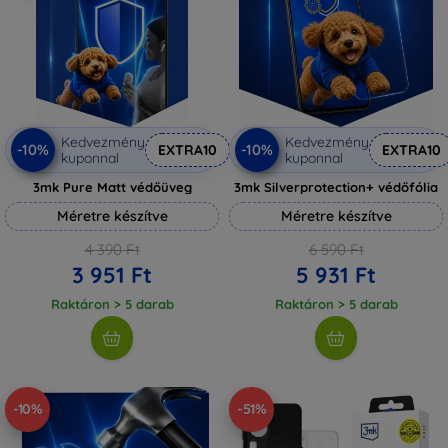
Kedvezmény
Kedvezmény
-10%
-10%
EXTRA10
EXTRA10
kuponnal
kuponnal
3mk Pure Matt védőüveg
3mk Silverprotection+ védőfólia
Méretre készítve
Méretre készítve
4 390 Ft
6 590 Ft
3 951 Ft
5 931 Ft
Raktáron > 5 darab
Raktáron > 5 darab
-10%
-51%