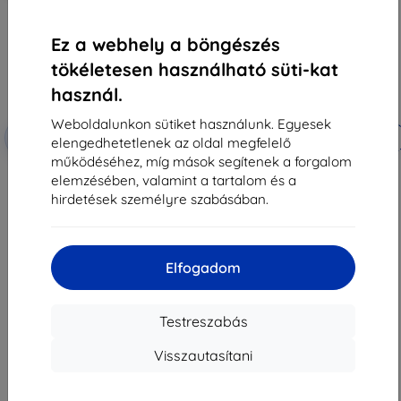
Ez a webhely a böngészés
tökéletesen használható süti-kat
használ.
Weboldalunkon sütiket használunk. Egyesek
Kedvezmény
Kedvezmény
-10%
-10%
EXTRA10
EXTRA10
elengedhetetlenek az oldal megfelelő
kuponnal
kuponnal
működéséhez, míg mások segítenek a forgalom
3MK Lens Protect Huawei P60
3MK Folia ARC+ Huawei P60 teljes
elemzésében, valamint a tartalom és a
kamera lencsevédő 4 db
képernyős fólia (5903108522229)
(5903108522243)
4 490 Ft
hirdetések személyre szabásában.
3 190 Ft
2 061 Ft
2 871 Ft
Utolsó darab raktáron
Raktáron > 5 darab
Elfogadom
Testreszabás
Visszautasítani
1
-
8
Összes találat
8
.