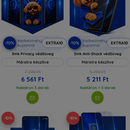
Kedvezmény
Kedvezmény
-10%
-10%
EXTRA10
EXTRA10
kuponnal
kuponnal
3mk Privacy védőüveg
3mk Anti-Shock védőüveg
Méretre készítve
Méretre készítve
7 290 Ft
5 790 Ft
6 561 Ft
5 211 Ft
Raktáron 3 darab
Raktáron > 5 darab
-10%
-10%