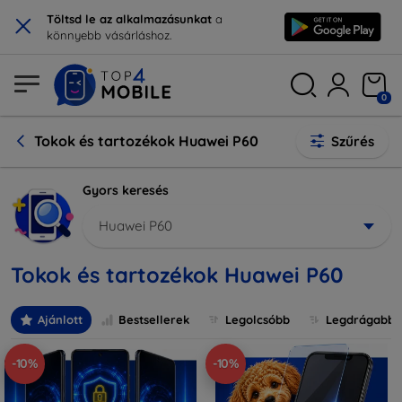
×
Töltsd le az alkalmazásunkat
a
könnyebb vásárláshoz.
0
Tokok és tartozékok Huawei P60
Szűrés
Gyors keresés
Huawei P60
Tokok és tartozékok Huawei P60
Ajánlott
Bestsellerek
Legolcsóbb
Legdrágabb
-10%
-10%