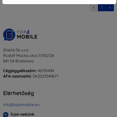
«
1
»
Shield-Sk s.r.o.
Rudolf Mocka utca 3750/2A
841 04 Bratislava
Cégjegyzékszám:
46701494
ÁFA-azonosító:
SK2023549671
Elérhetőség
info@top4mobile.eu
Írjon nekünk