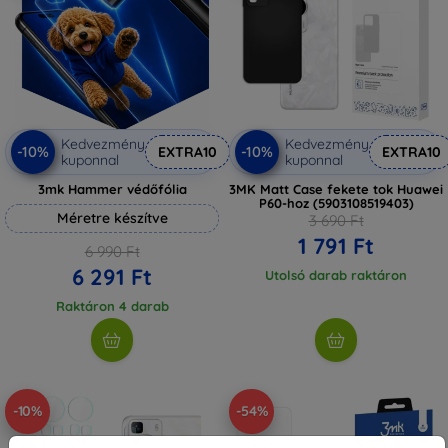
Kedvezmény
Kedvezmény
-10%
-10%
EXTRA10
EXTRA10
kuponnal
kuponnal
3mk Hammer védőfólia
3MK Matt Case fekete tok Huawei
P60-hoz (5903108519403)
Méretre készítve
3 690 Ft
1 791 Ft
6 990 Ft
6 291 Ft
Utolsó darab raktáron
Raktáron 4 darab
-10%
-54%