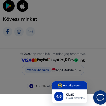
Kövess minket
©
2026
top4mobile.hu. Minden jog fenntartva.
Top4Mobile.hu
Webáruházaink
AI powered by
Eurion
Kiváló
4.6
13573 értékelés