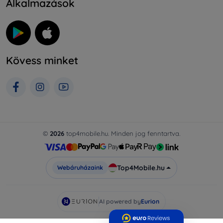
Alkalmazások
Kövess minket
©
2026
top4mobile.hu. Minden jog fenntartva.
Top4Mobile.hu
Webáruházaink
AI powered by
Eurion