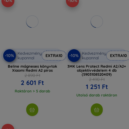
-10%
-50%
Kedvezmény
Kedvezmény
-10%
-10%
EXTRA10
EXTRA10
kuponnal
kuponnal
Beline mágneses könyvtok
3MK Lens Protect Redmi A2/A2+
Xiaomi Redmi A2 piros
objektívvédelem 4 db
(5903108520409)
2 890 Ft
2 490 Ft
2 601 Ft
1 251 Ft
Raktáron > 5 darab
Utolsó darab raktáron