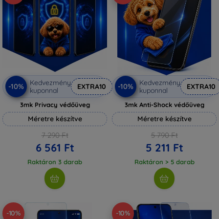
Kedvezmény
Kedvezmény
-10%
-10%
EXTRA10
EXTRA10
kuponnal
kuponnal
3mk Privacy védőüveg
3mk Anti-Shock védőüveg
Méretre készítve
Méretre készítve
7 290 Ft
5 790 Ft
6 561 Ft
5 211 Ft
Raktáron 3 darab
Raktáron > 5 darab
-10%
-10%