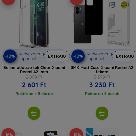
Kedvezmény
Kedvezmény
-10%
-10%
EXTRA10
EXTRA10
kuponnal
kuponnal
Beline átlátszó tok Clear Xiaomi
3MK Matt Case Xiaomi Redmi A2
Redmi A2 1mm
fekete
2 890 Ft
3 590 Ft
2 601 Ft
3 230 Ft
Raktáron > 5 darab
Raktáron 4 darab
-18%
-10%