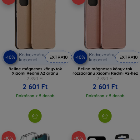
Kedvezmény
Kedvezmény
-10%
-10%
EXTRA10
EXTRA10
kuponnal
kuponnal
Beline mágneses könyvtok
Beline mágneses könyv tok
Xiaomi Redmi A2 arany
rózsaarany Xiaomi Redmi A2-hez
2 890 Ft
2 890 Ft
2 601 Ft
2 601 Ft
Raktáron > 5 darab
Raktáron > 5 darab
-10%
-10%