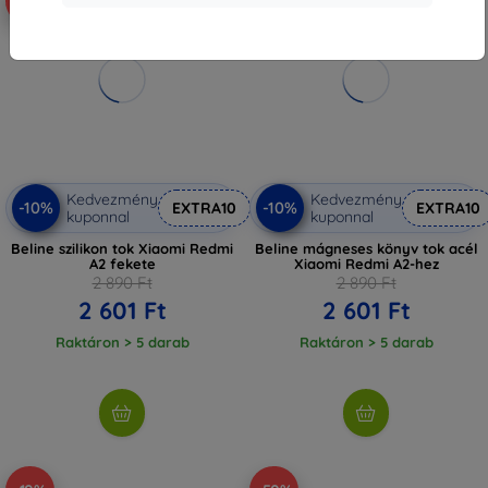
-10%
-10%
Kedvezmény
Kedvezmény
-10%
-10%
EXTRA10
EXTRA10
kuponnal
kuponnal
Beline szilikon tok Xiaomi Redmi
Beline mágneses könyv tok acél
A2 fekete
Xiaomi Redmi A2-hez
2 890 Ft
2 890 Ft
2 601 Ft
2 601 Ft
Raktáron > 5 darab
Raktáron > 5 darab