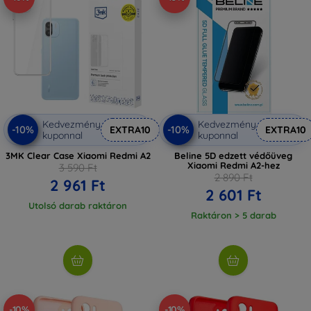
Kedvezmény
Kedvezmény
-10%
-10%
EXTRA10
EXTRA10
kuponnal
kuponnal
3MK Clear Case Xiaomi Redmi A2
Beline 5D edzett védőüveg
Xiaomi Redmi A2-hez
3 590 Ft
2 890 Ft
2 961 Ft
2 601 Ft
Utolsó darab raktáron
Raktáron > 5 darab
-10%
-10%