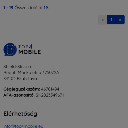
1
-
19
Összes találat
19
.
«
1
»
Shield-Sk s.r.o.
Rudolf Mocka utca 3750/2A
841 04 Bratislava
Cégjegyzékszám:
46701494
ÁFA-azonosító:
SK2023549671
Elérhetőség
info@top4mobile.eu