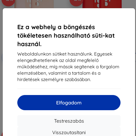
Ez a webhely a böngészés
tökéletesen használható süti-kat
használ.
Weboldalunkon sütiket használunk. Egyesek
Kedvezmény
Kedvezmény
-10%
-10%
EXTRA10
EXTRA10
kuponnal
kuponnal
elengedhetetlenek az oldal megfelelő
működéséhez, míg mások segítenek a forgalom
Beline szilikon tok rózsaarany
Beline szilikon tok piros Xiaomi
elemzésében, valamint a tartalom és a
Xiaomi Redmi A2-hez
Redmi A2-hez
2 890 Ft
2 890 Ft
hirdetések személyre szabásában.
2 601 Ft
2 601 Ft
Raktáron > 5 darab
Raktáron > 5 darab
Elfogadom
Testreszabás
Visszautasítani