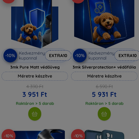
Kedvezmény
Kedvezmény
-10%
-10%
EXTRA10
EXTRA10
kuponnal
kuponnal
3mk Pure Matt védőüveg
3mk Silverprotection+ védőfólia
Méretre készítve
Méretre készítve
4 390 Ft
6 590 Ft
3 951 Ft
5 931 Ft
Raktáron > 5 darab
Raktáron > 5 darab
-10%
-10%