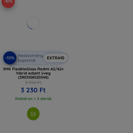
-10%
Kedvezmény
-10%
EXTRA10
kuponnal
3MK FlexibleGlass Redmi A2/A2+
hibrid edzett üveg
(5903108520348)
3 590 Ft
3 230 Ft
Raktáron > 5 darab