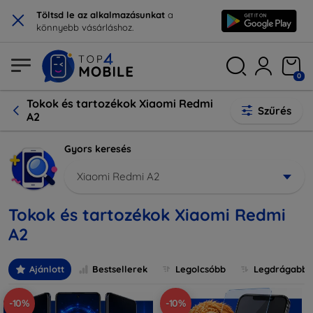
×
Töltsd le az alkalmazásunkat
a
könnyebb vásárláshoz.
0
Tokok és tartozékok Xiaomi Redmi
Szűrés
A2
Gyors keresés
Xiaomi Redmi A2
Tokok és tartozékok Xiaomi Redmi
A2
Ajánlott
Bestsellerek
Legolcsóbb
Legdrágabb
-10%
-10%