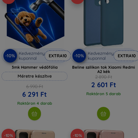
Kedvezmény
Kedvezmény
-10%
-10%
EXTRA10
EXTRA10
kuponnal
kuponnal
3mk Hammer védőfólia
Beline szilikon tok Xiaomi Redmi
A2 kék
Méretre készítve
2 890 Ft
2 601 Ft
6 990 Ft
6 291 Ft
Raktáron 5 darab
Raktáron 4 darab
-10%
-10%