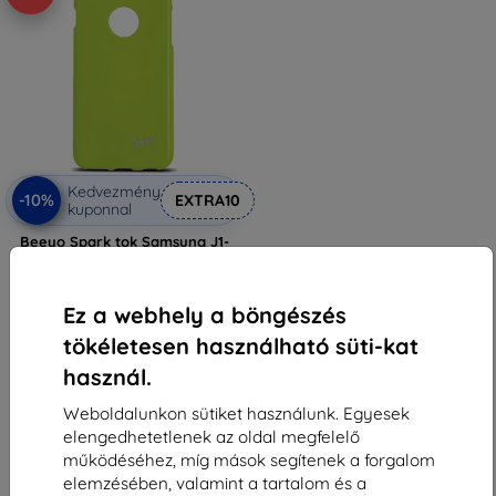
Kedvezmény
-10%
EXTRA10
kuponnal
Beeyo Spark tok Samsung J1-
hez, zöld
2 190 Ft
711 Ft
Ez a webhely a böngészés
Utolsó darab raktáron
tökéletesen használható süti-kat
használ.
Weboldalunkon sütiket használunk. Egyesek
elengedhetetlenek az oldal megfelelő
működéséhez, míg mások segítenek a forgalom
elemzésében, valamint a tartalom és a