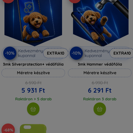
Kedvezmény
Kedvezmény
-10%
-10%
EXTRA10
EXTRA10
kuponnal
kuponnal
3mk Silverprotection+ védőfólia
3mk Hammer védőfólia
Méretre készítve
Méretre készítve
6 590 Ft
6 990 Ft
5 931 Ft
6 291 Ft
Raktáron > 5 darab
Raktáron 3 darab
-68%