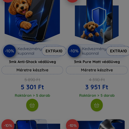
Kedvezmény
Kedvezmény
-10%
-10%
EXTRA10
EXTRA10
kuponnal
kuponnal
3mk Anti-Shock védőüveg
3mk Pure Matt védőüveg
Méretre készítve
Méretre készítve
5 890 Ft
4 390 Ft
5 301 Ft
3 951 Ft
Raktáron > 5 darab
Raktáron > 5 darab
-10%
-10%