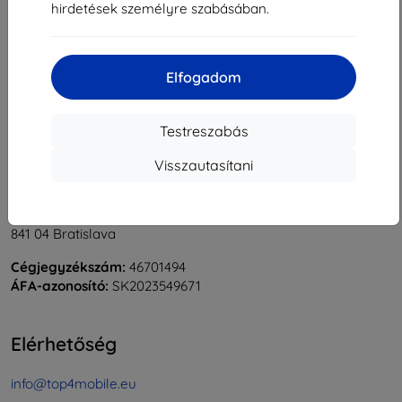
hirdetések személyre szabásában.
1
-
5
Összes találat
5
.
«
1
»
Elfogadom
Testreszabás
Visszautasítani
Shield-Sk s.r.o.
Rudolf Mocka utca 3750/2A
841 04 Bratislava
Cégjegyzékszám:
46701494
ÁFA-azonosító:
SK2023549671
Elérhetőség
info@top4mobile.eu