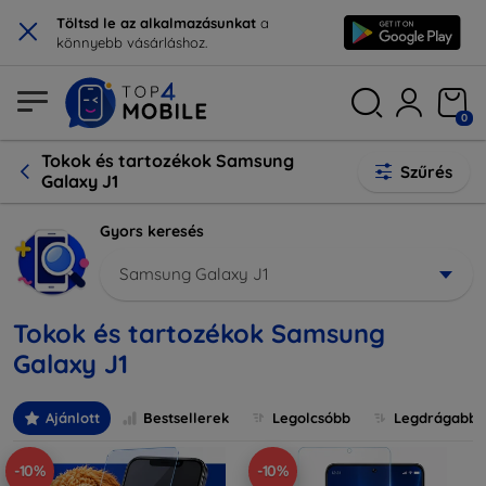
×
Töltsd le az alkalmazásunkat
a
könnyebb vásárláshoz.
0
Tokok és tartozékok Samsung
Szűrés
Galaxy J1
Gyors keresés
Samsung Galaxy J1
Tokok és tartozékok Samsung
Galaxy J1
Ajánlott
Bestsellerek
Legolcsóbb
Legdrágabb
-10%
-10%