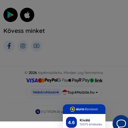
Kövess minket
©
2026
top4mobile.hu. Minden jog fenntartva.
Top4Mobile.hu
Webáruházaink
AI powered by
Eurion
Kiváló
4.6
13575 értékelés