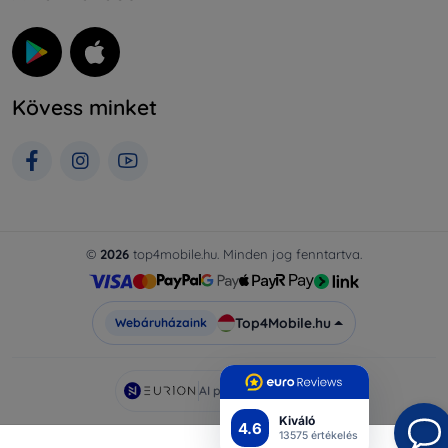
Kövess minket
©
2026
top4mobile.hu. Minden jog fenntartva.
Top4Mobile.hu
Webáruházaink
AI powered by
Eurion
Kiváló
4.6
13575 értékelés