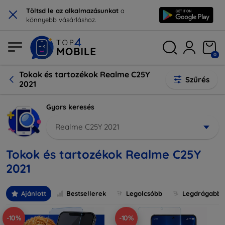
×
Töltsd le az alkalmazásunkat
a
könnyebb vásárláshoz.
0
Tokok és tartozékok Realme C25Y
Szűrés
2021
Gyors keresés
Realme C25Y 2021
Tokok és tartozékok Realme C25Y
2021
Ajánlott
Bestsellerek
Legolcsóbb
Legdrágabb
-10%
-10%