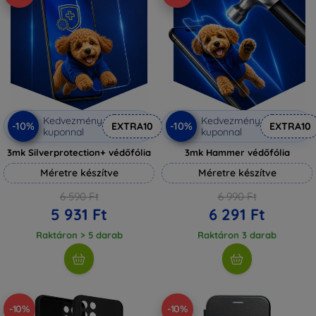
Kedvezmény
Kedvezmény
-10%
-10%
EXTRA10
EXTRA10
kuponnal
kuponnal
3mk Silverprotection+ védőfólia
3mk Hammer védőfólia
Méretre készítve
Méretre készítve
6 590 Ft
6 990 Ft
5 931 Ft
6 291 Ft
Raktáron > 5 darab
Raktáron 3 darab
-10%
-10%