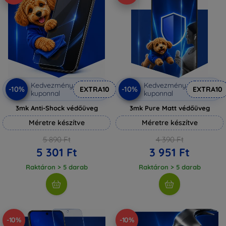
Kedvezmény
Kedvezmény
-10%
-10%
EXTRA10
EXTRA10
kuponnal
kuponnal
3mk Anti-Shock védőüveg
3mk Pure Matt védőüveg
Méretre készítve
Méretre készítve
5 890 Ft
4 390 Ft
5 301 Ft
3 951 Ft
Raktáron > 5 darab
Raktáron > 5 darab
-10%
-10%