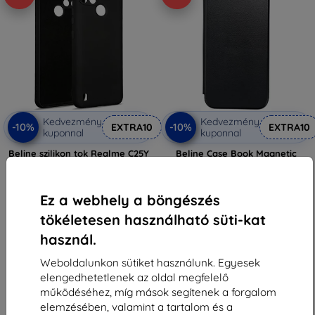
Kedvezmény
Kedvezmény
-10%
-10%
EXTRA10
EXTRA10
kuponnal
kuponnal
Beline szilikon tok Realme C25Y
Beline Case Book Magnetic
2021-hez, fekete
Realme C25Y 2021 fekete
2 890 Ft
2 890 Ft
2 601 Ft
2 601 Ft
Ez a webhely a böngészés
Raktáron > 5 darab
Raktáron 2 darab
tökéletesen használható süti-kat
használ.
Weboldalunkon sütiket használunk. Egyesek
elengedhetetlenek az oldal megfelelő
működéséhez, míg mások segítenek a forgalom
elemzésében, valamint a tartalom és a