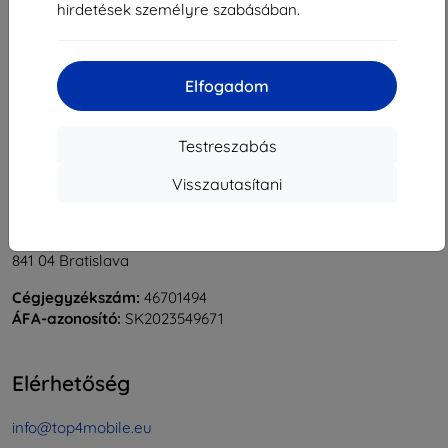
hirdetések személyre szabásában.
1
-
6
Összes találat
6
.
«
1
»
Elfogadom
Testreszabás
Visszautasítani
Shield-Sk s.r.o.
Rudolf Mocka utca 3750/2A
841 04 Bratislava
Cégjegyzékszám:
46701494
ÁFA-azonosító:
SK2023549671
Elérhetőség
info@top4mobile.eu