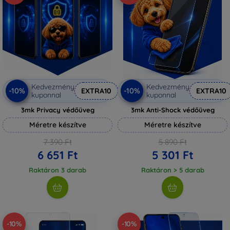
Kedvezmény
Kedvezmény
-10%
-10%
EXTRA10
EXTRA10
kuponnal
kuponnal
3mk Privacy védőüveg
3mk Anti-Shock védőüveg
Méretre készítve
Méretre készítve
7 390 Ft
5 890 Ft
6 651 Ft
5 301 Ft
Raktáron 3 darab
Raktáron > 5 darab
-10%
-10%