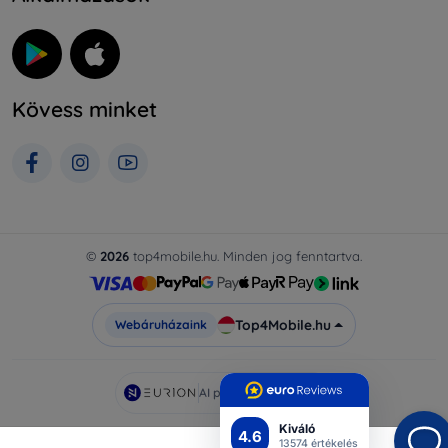
Kövess minket
©
2026
top4mobile.hu. Minden jog fenntartva.
Top4Mobile.hu
Webáruházaink
AI powered by
Eurion
Kiváló
4.6
13574 értékelés