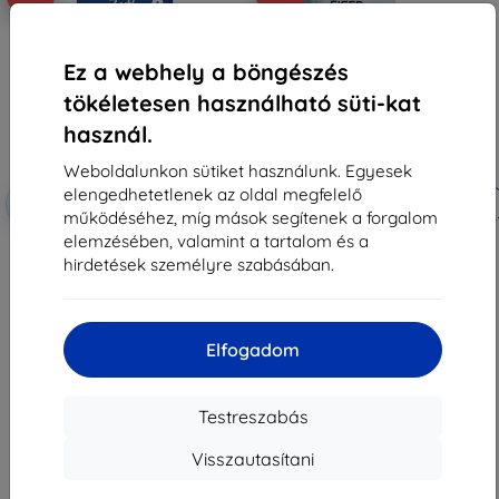
Ez a webhely a böngészés
tökéletesen használható süti-kat
használ.
Weboldalunkon sütiket használunk. Egyesek
elengedhetetlenek az oldal megfelelő
Kedvezmény
Kedvezmény
-10%
-10%
EXTRA10
EXTRA10
kuponnal
kuponnal
működéséhez, míg mások segítenek a forgalom
elemzésében, valamint a tartalom és a
3MK HardGlass Max Lite Oppo
Eiger Mountain Glass 2.5D
Reno 8 Lite 5G fekete Fullscreen
kijelzővédő üveg Oppo Reno 8
hirdetések személyre szabásában.
Glass Lite (5903108497718)
Lite készülékhez
5 189 Ft
5 990 Ft
2 421 Ft
2 421 Ft
Elfogadom
Utolsó darab raktáron
Raktáron 2 darab
Testreszabás
Visszautasítani