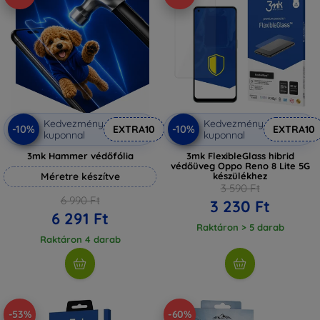
Kedvezmény
Kedvezmény
-10%
-10%
EXTRA10
EXTRA10
kuponnal
kuponnal
3mk Hammer védőfólia
3mk FlexibleGlass hibrid
védőüveg Oppo Reno 8 Lite 5G
Méretre készítve
készülékhez
3 590 Ft
6 990 Ft
3 230 Ft
6 291 Ft
Raktáron > 5 darab
Raktáron 4 darab
-53%
-60%