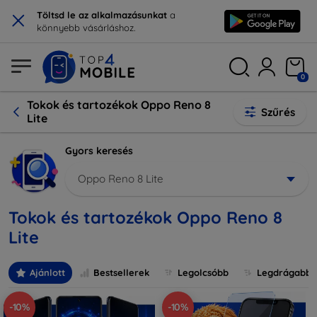
×
Töltsd le az alkalmazásunkat
a
könnyebb vásárláshoz.
0
Tokok és tartozékok Oppo Reno 8
Szűrés
Lite
Gyors keresés
Oppo Reno 8 Lite
Tokok és tartozékok Oppo Reno 8
Lite
Ajánlott
Bestsellerek
Legolcsóbb
Legdrágabb
-10%
-10%