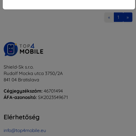
1
-
8
Összes találat
8
.
«
1
»
Shield-Sk s.r.o.
Rudolf Mocka utca 3750/2A
841 04 Bratislava
Cégjegyzékszám:
46701494
ÁFA-azonosító:
SK2023549671
Elérhetőség
info@top4mobile.eu