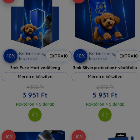
Kedvezmény
Kedvezmény
-10%
-10%
EXTRA10
EXTRA10
kuponnal
kuponnal
3mk Pure Matt védőüveg
3mk Silverprotection+ védőfólia
Méretre készítve
Méretre készítve
4 390 Ft
6 590 Ft
3 951 Ft
5 931 Ft
Raktáron > 5 darab
Raktáron > 5 darab
-10%
-10%