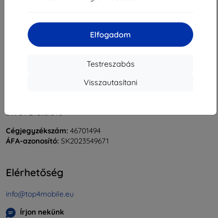
«
1
»
Elfogadom
Testreszabás
Visszautasítani
Shield-Sk s.r.o.
Rudolf Mocka utca 3750/2A
841 04 Bratislava
Cégjegyzékszám:
46701494
ÁFA-azonosító:
SK2023549671
Elérhetőség
info@top4mobile.eu
Írjon nekünk