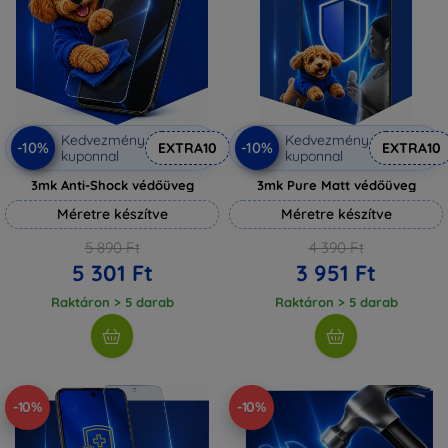
Kedvezmény
Kedvezmény
-10%
-10%
EXTRA10
EXTRA10
kuponnal
kuponnal
3mk Anti-Shock védőüveg
3mk Pure Matt védőüveg
Méretre készítve
Méretre készítve
5 890 Ft
4 390 Ft
5 301 Ft
3 951 Ft
Raktáron > 5 darab
Raktáron > 5 darab
-10%
-10%