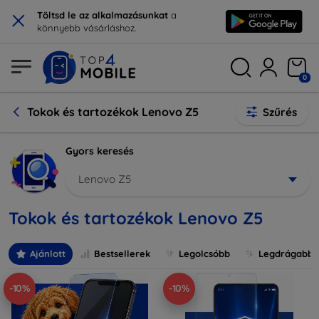
×
Töltsd le az alkalmazásunkat
a
könnyebb vásárláshoz.
0
Tokok és tartozékok Lenovo Z5
Szűrés
Gyors keresés
Lenovo Z5
Tokok és tartozékok Lenovo Z5
Ajánlott
Bestsellerek
Legolcsóbb
Legdrágabb
-10%
-10%