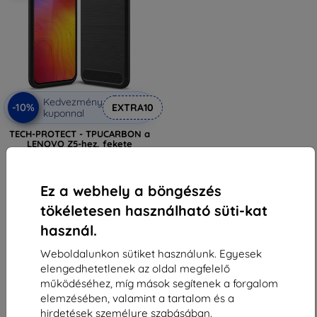
Kedvezmény
-10%
EXTRA10
kuponnal
TECH-PROTECT - TPUCARBON a
LENOVO Z5-hez, fekete
4 090 Ft
1 701 Ft
Ez a webhely a böngészés
Raktáron 4 darab
tökéletesen használható süti-kat
használ.
Weboldalunkon sütiket használunk. Egyesek
elengedhetetlenek az oldal megfelelő
működéséhez, míg mások segítenek a forgalom
elemzésében, valamint a tartalom és a
1
-
5
Összes találat
5
.
hirdetések személyre szabásában.