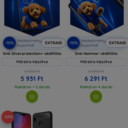
Kedvezmény
Kedvezmény
-10%
-10%
EXTRA10
EXTRA10
kuponnal
kuponnal
3mk Silverprotection+ védőfólia
3mk Hammer védőfólia
Méretre készítve
Méretre készítve
6 590 Ft
6 990 Ft
5 931 Ft
6 291 Ft
Raktáron > 5 darab
Raktáron 4 darab
-58%