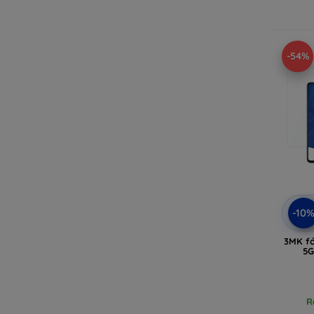
-54%
-10
3MK fó
5G
R