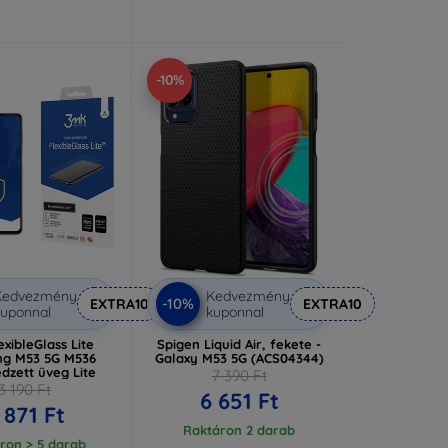
-10%
Kedvezmény
Kedvezmény
-10%
EXTRA10
EXTRA10
uponnal
kuponnal
xibleGlass Lite
Spigen Liquid Air, fekete -
g M53 5G M536
Galaxy M53 5G (ACS04344)
edzett üveg Lite
7 390 Ft
3 190 Ft
6 651 Ft
 871 Ft
Raktáron 2 darab
ron > 5 darab