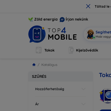
×
Töltsd l
Zöld energia
Írjon nekünk
Segíthe
Mobi vagyo
Tokok
Kijelzővédők
Katalógus
Tok
SZŰRÉS
Hozzáferhetőség
Ár