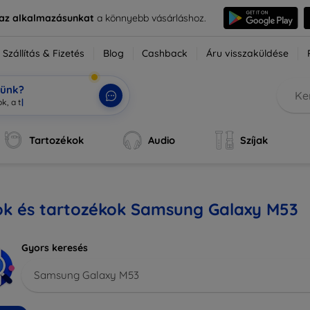
e az alkalmazásunkat
a könnyebb vásárláshoz.
Szállítás & Fizetés
Blog
Cashback
Áru visszaküldése
tünk?
k, a te MI-segítőd.
|
Tartozékok
Audio
Szíjak
ok és tartozékok Samsung Galaxy M53
Gyors keresés
Samsung Galaxy M53