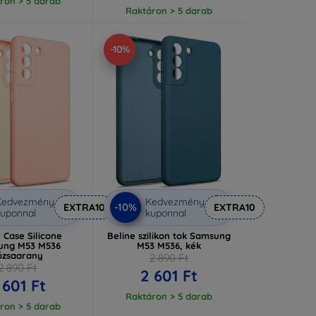
ron > 5 darab
Raktáron > 5 darab
-10%
Kedvezmény
Kedvezmény
-10%
EXTRA10
EXTRA10
uponnal
kuponnal
 Case Silicone
Beline szilikon tok Samsung
ung M53 M536
M53 M536, kék
ózsaarany
2 890 Ft
2 890 Ft
2 601 Ft
 601 Ft
Raktáron > 5 darab
ron > 5 darab