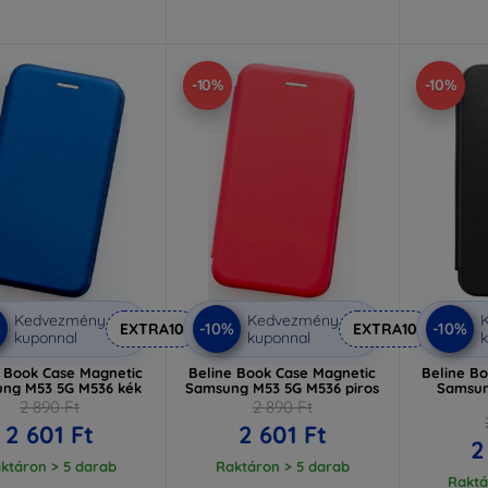
-10%
-10%
Kedvezmény
Kedvezmény
%
-10%
-10%
EXTRA10
EXTRA10
kuponnal
kuponnal
k
e Book Case Magnetic
Beline Book Case Magnetic
Beline B
ng M53 5G M536 kék
Samsung M53 5G M536 piros
Samsun
2 890 Ft
2 890 Ft
2 601 Ft
2 601 Ft
2
ktáron > 5 darab
Raktáron > 5 darab
Raktá