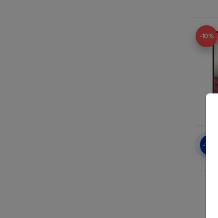
-10%
-10
Bel
Sam
Ra