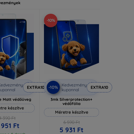
vezmények
-10%
Kedvezmény
Kedvezmény
-10%
EXTRA10
EXTRA10
uponnal
kuponnal
e Matt védőüveg
3mk Silverprotection+
védőfólia
tre készítve
Méretre készítve
4 390 Ft
6 590 Ft
 951 Ft
5 931 Ft