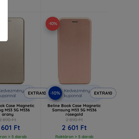
-10%
Kedvezmény
Kedvezmény
-10%
EXTRA10
EXTRA10
uponnal
kuponnal
ook Case Magnetic
Beline Book Case Magnetic
g M53 5G M536
Samsung M53 5G M536
arany
rosegold
2 890 Ft
2 890 Ft
 601 Ft
2 601 Ft
ron > 5 darab
Raktáron > 5 darab