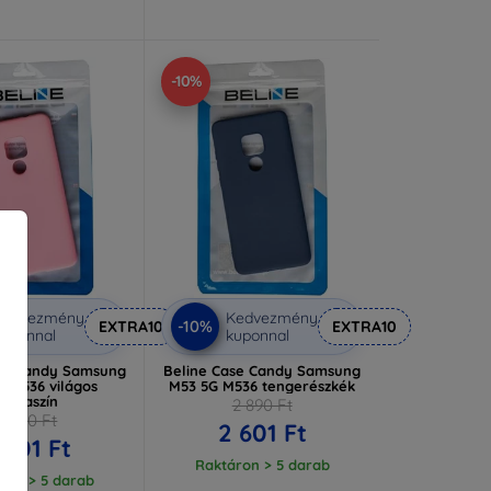
-10%
Kedvezmény
Kedvezmény
-10%
EXTRA10
EXTRA10
uponnal
kuponnal
se Candy Samsung
Beline Case Candy Samsung
G M536 világos
M53 5G M536 tengerészkék
rózsaszín
2 890 Ft
2 890 Ft
2 601 Ft
 601 Ft
Raktáron > 5 darab
ron > 5 darab