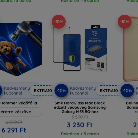
aktáron 3 darab
Raktáron > 5 darab
Raktá
-10%
-10%
Kedvezmény
Kedvezmény
%
-10%
-10%
EXTRA10
EXTRA10
kuponnal
kuponnal
k
 Hammer védőfólia
3mk HardGlass Max Black
Beline
edzett védőüveg Samsung
Sams
éretre készítve
Galaxy M53 5G-hez
r
3 590 Ft
6 990 Ft
3 230 Ft
2
6 291 Ft
Raktáron > 5 darab
Raktá