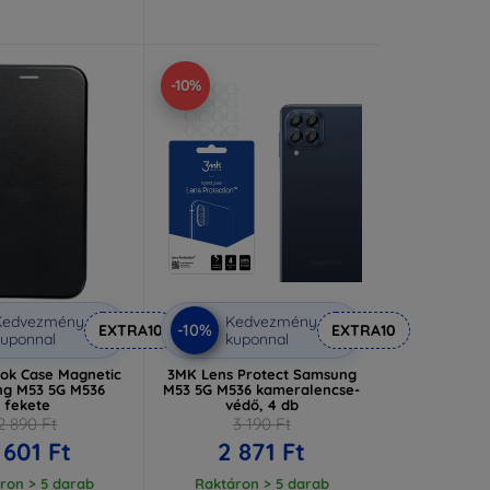
-10%
Kedvezmény
Kedvezmény
-10%
EXTRA10
EXTRA10
uponnal
kuponnal
ook Case Magnetic
3MK Lens Protect Samsung
g M53 5G M536
M53 5G M536 kameralencse-
fekete
védő, 4 db
2 890 Ft
3 190 Ft
 601 Ft
2 871 Ft
ron > 5 darab
Raktáron > 5 darab