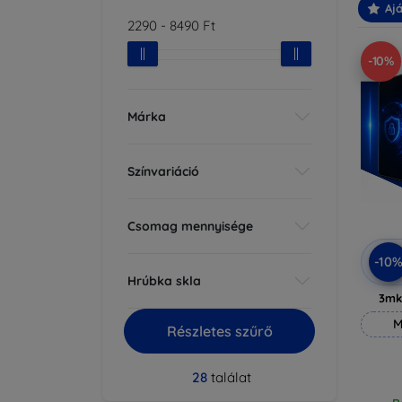
Ajá
2290
-
8490
Ft
-10%
Márka
Színvariáció
Csomag mennyisége
-10
Hrúbka skla
3mk
M
Részletes szűrő
28
találat