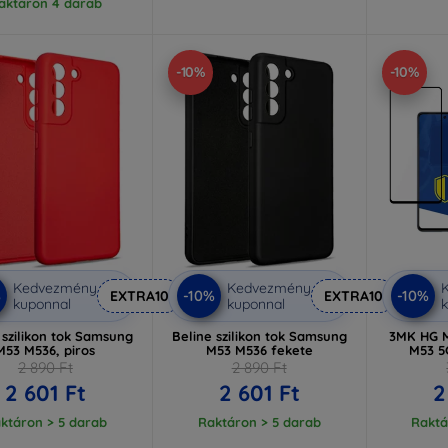
aktáron 4 darab
-10%
-10%
Kedvezmény
Kedvezmény
%
-10%
-10%
EXTRA10
EXTRA10
kuponnal
kuponnal
k
 szilikon tok Samsung
Beline szilikon tok Samsung
3MK HG M
M53 M536, piros
M53 M536 fekete
M53 5
2 890 Ft
2 890 Ft
2 601 Ft
2 601 Ft
2
ktáron > 5 darab
Raktáron > 5 darab
Raktá