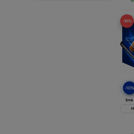
R
-10%
-10
3mk
M