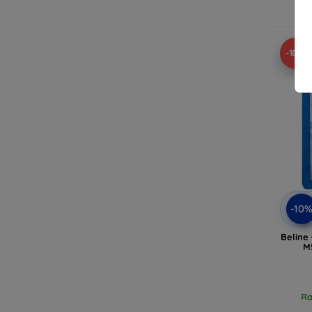
-10%
-10
Beline
M
Ra