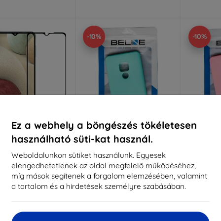
-10%
-10%
Ez a webhely a böngészés tökéletesen
használható süti-kat használ.
Kedvezmény
Kedvezmény
%
-10%
-10%
EXTRA10
EXTRA10
kuponnal
kuponnal
k
Weboldalunkon sütiket használunk. Egyesek
elengedhetetlenek az oldal megfelelő működéséhez,
ine edzett üveg 5D
Beline Case Candy Samsung
Beline Ca
sung M53 5G M536
M53 5G M536 kék
M53 5
míg mások segítenek a forgalom elemzésében, valamint
2 890 Ft
2 890 Ft
a tartalom és a hirdetések személyre szabásában.
2 601 Ft
2 601 Ft
2
ktáron > 5 darab
Raktáron > 5 darab
Raktá