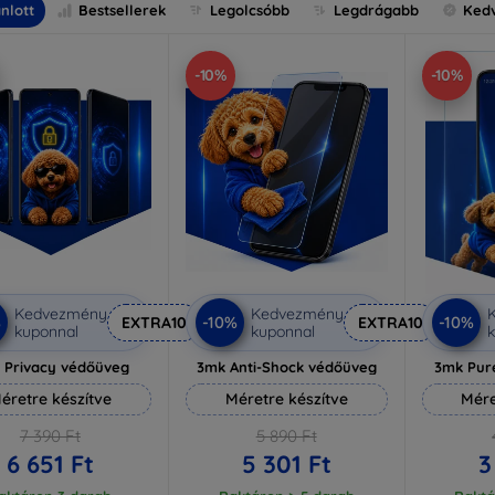
nlott
Bestsellerek
Legolcsóbb
Legdrágabb
Ked
-10%
-10%
Kedvezmény
Kedvezmény
%
-10%
-10%
EXTRA10
EXTRA10
kuponnal
kuponnal
k
 Privacy védőüveg
3mk Anti-Shock védőüveg
3mk Pur
éretre készítve
Méretre készítve
Mére
7 390 Ft
5 890 Ft
6 651 Ft
5 301 Ft
3