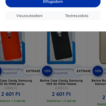
Elfogadom
Visszautasítani
Testreszabás
-10%
-10%
Kedvezmény
Kedvezmény
%
-10%
-10%
EXTRA10
EXTRA10
kuponnal
kuponnal
k
 Case Candy Samsung
Beline Case Candy Samsung
Beline B
53 5G M536 piros
M53 5G M536 fekete
Samsun
2 890 Ft
2 890 Ft
2 601 Ft
2 601 Ft
2
ktáron > 5 darab
Raktáron > 5 darab
Raktá