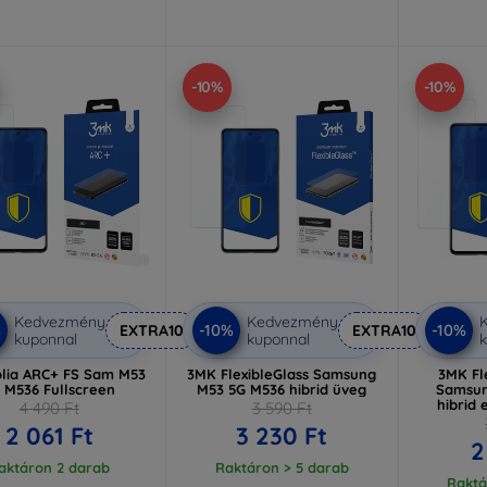
-10%
-10%
Kedvezmény
Kedvezmény
%
-10%
-10%
EXTRA10
EXTRA10
kuponnal
kuponnal
k
lia ARC+ FS Sam M53
3MK FlexibleGlass Samsung
3MK Fle
 M536 Fullscreen
M53 5G M536 hibrid üveg
Samsun
hibrid 
4 490 Ft
3 590 Ft
2 061 Ft
3 230 Ft
2
aktáron 2 darab
Raktáron > 5 darab
Raktá