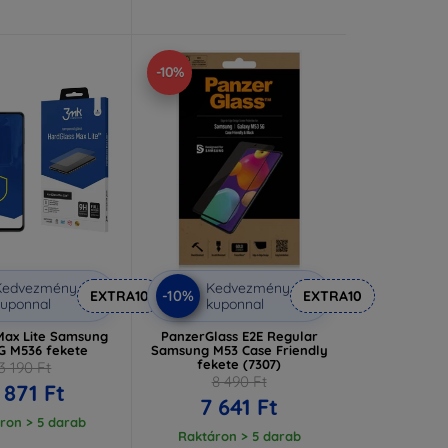
-10%
Kedvezmény
Kedvezmény
-10%
EXTRA10
EXTRA10
uponnal
kuponnal
ax Lite Samsung
PanzerGlass E2E Regular
G M536 fekete
Samsung M53 Case Friendly
fekete (7307)
3 190 Ft
8 490 Ft
 871 Ft
7 641 Ft
ron > 5 darab
Raktáron > 5 darab