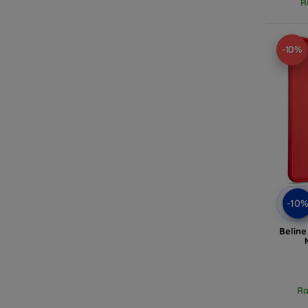
R
-10%
-10
Beline
Ra