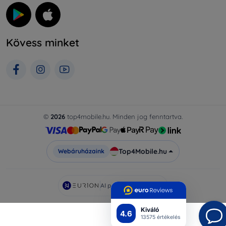
Kövess minket
©
2026
top4mobile.hu. Minden jog fenntartva.
Top4Mobile.hu
Webáruházaink
AI powered by
Eurion
Kiváló
4.6
13575 értékelés