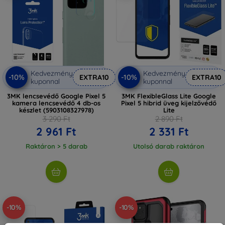
Kedvezmény
Kedvezmény
-10%
-10%
EXTRA10
EXTRA10
kuponnal
kuponnal
3MK lencsevédő Google Pixel 5
3MK FlexibleGlass Lite Google
kamera lencsevédő 4 db-os
Pixel 5 hibrid üveg kijelzővédő
készlet (5903108327978)
Lite
3 290 Ft
2 890 Ft
2 961 Ft
2 331 Ft
Raktáron > 5 darab
Utolsó darab raktáron
-10%
-10%