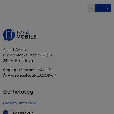
«
1
»
Shield-Sk s.r.o.
Rudolf Mocka utca 3750/2A
841 04 Bratislava
Cégjegyzékszám:
46701494
ÁFA-azonosító:
SK2023549671
Elérhetőség
info@top4mobile.eu
Írjon nekünk