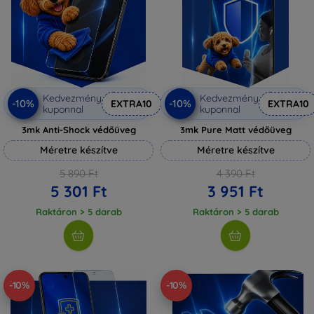
Kedvezmény
Kedvezmény
-10%
-10%
EXTRA10
EXTRA10
kuponnal
kuponnal
3mk Anti-Shock védőüveg
3mk Pure Matt védőüveg
Méretre készítve
Méretre készítve
5 890 Ft
4 390 Ft
5 301 Ft
3 951 Ft
Raktáron > 5 darab
Raktáron > 5 darab
-10%
-10%