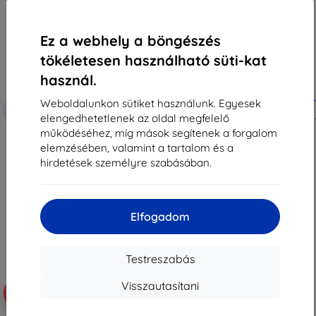
Ez a webhely a böngészés
tökéletesen használható süti-kat
használ.
Weboldalunkon sütiket használunk. Egyesek
Kedvezmény
Kedvezmény
-10%
-10%
EXTRA10
EXTRA10
kuponnal
kuponnal
elengedhetetlenek az oldal megfelelő
működéséhez, míg mások segítenek a forgalom
3MK FlexibleGlass Google Pixel 5
GHOSTEK ATOMIC Slim Case Pixel
hibrid üveg kijelzővédő
5, piros
elemzésében, valamint a tartalom és a
(5903108327961)
15 690 Ft
hirdetések személyre szabásában.
3 590 Ft
14 121 Ft
3 230 Ft
Raktáron > 5 darab
Raktáron > 5 darab
Elfogadom
Testreszabás
Visszautasítani
-10%
-10%