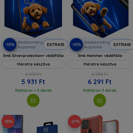
Kedvezmény
Kedvezmény
-10%
-10%
EXTRA10
EXTRA10
kuponnal
kuponnal
3mk Silverprotection+ védőfólia
3mk Hammer védőfólia
Méretre készítve
Méretre készítve
6 590 Ft
6 990 Ft
5 931 Ft
6 291 Ft
Raktáron > 5 darab
Raktáron 3 darab
-10%
-27%