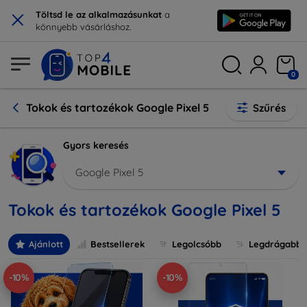
×
Töltsd le az alkalmazásunkat
a
könnyebb vásárláshoz.
0
Tokok és tartozékok Google Pixel 5
Szűrés
Gyors keresés
Google Pixel 5
Tokok és tartozékok Google Pixel 5
Ajánlott
Bestsellerek
Legolcsóbb
Legdrágabb
-10%
-10%