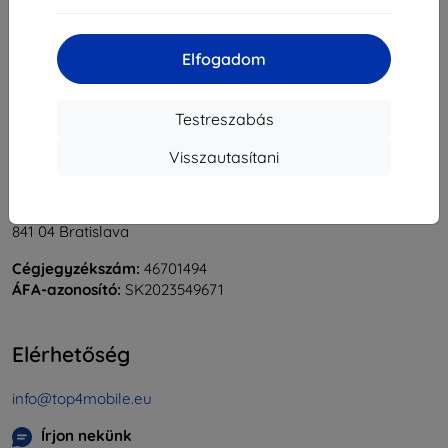
«
1
»
Elfogadom
Testreszabás
Visszautasítani
Shield-Sk s.r.o.
Rudolf Mocka utca 3750/2A
841 04 Bratislava
Cégjegyzékszám:
46701494
ÁFA-azonosító:
SK2023549671
Elérhetőség
info@top4mobile.eu
Írjon nekünk