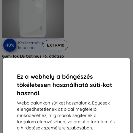
Kedvezmény
-10%
EXTRA10
kuponnal
Gumi tok LG Optimus F6, átlátszó
2 190 Ft
1 701 Ft
Ez a webhely a böngészés
Utolsó darab raktáron
tökéletesen használható süti-kat
használ.
Weboldalunkon sütiket használunk. Egyesek
elengedhetetlenek az oldal megfelelő
működéséhez, míg mások segítenek a
forgalom elemzésében, valamint a tartalom és
a hirdetések személyre szabásában.
1
-
5
Összes találat
5
.