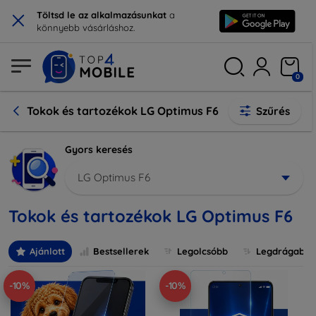
×
Töltsd le az alkalmazásunkat
a
könnyebb vásárláshoz.
0
Tokok és tartozékok LG Optimus F6
Szűrés
Gyors keresés
LG Optimus F6
Tokok és tartozékok LG Optimus F6
Ajánlott
Bestsellerek
Legolcsóbb
Legdrágabb
-10%
-10%