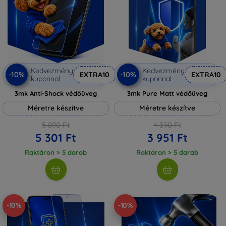
Kedvezmény
Kedvezmény
-10%
-10%
EXTRA10
EXTRA10
kuponnal
kuponnal
3mk Anti-Shock védőüveg
3mk Pure Matt védőüveg
Méretre készítve
Méretre készítve
5 890 Ft
4 390 Ft
5 301 Ft
3 951 Ft
Raktáron > 5 darab
Raktáron > 5 darab
-10%
-10%