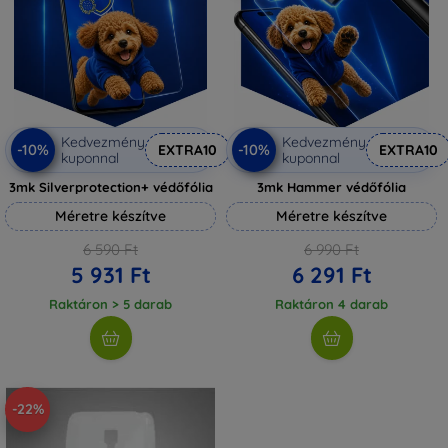
Kedvezmény
Kedvezmény
-10%
-10%
EXTRA10
EXTRA10
kuponnal
kuponnal
3mk Silverprotection+ védőfólia
3mk Hammer védőfólia
Méretre készítve
Méretre készítve
6 590 Ft
6 990 Ft
5 931 Ft
6 291 Ft
Raktáron > 5 darab
Raktáron 4 darab
-22%