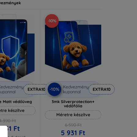
vezmények
-10%
Kedvezmény
Kedvezmény
-10%
EXTRA10
EXTRA10
uponnal
kuponnal
e Matt védőüveg
3mk Silverprotection+
védőfólia
tre készítve
Méretre készítve
4 390 Ft
6 590 Ft
 951 Ft
5 931 Ft