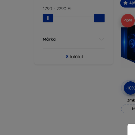
Ajá
1790
-
2290
Ft
-10%
Márka
8
találat
-10
3mk
M