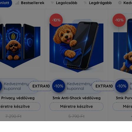
nlott
Bestsellerek
Legolcsóbb
Legdrágabb
Ked
-10%
-10%
Kedvezmény
Kedvezmény
%
-10%
-10%
EXTRA10
EXTRA10
kuponnal
kuponnal
k
 Privacy védőüveg
3mk Anti-Shock védőüveg
3mk Pur
éretre készítve
Méretre készítve
Mére
7 290 Ft
5 790 Ft
6 561 Ft
5 211 Ft
3