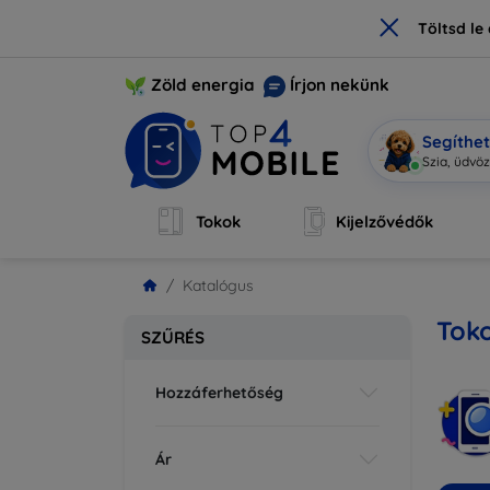
×
Töltsd l
Zöld energia
Írjon nekünk
Segíthe
|
Tokok
Kijelzővédők
Katalógus
Toko
SZŰRÉS
Hozzáferhetőség
Ár