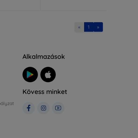
«
1
»
Alkalmazások
Kövess minket
ályzat