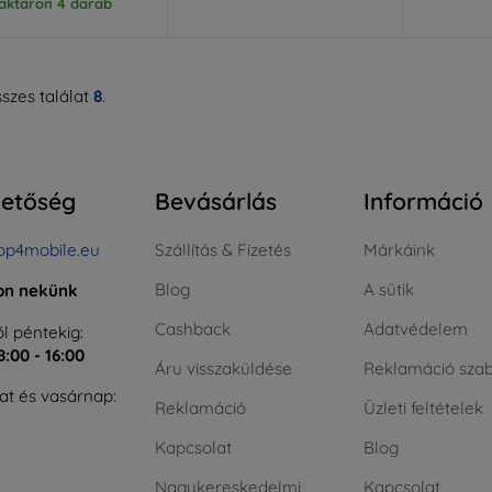
aktáron 4 darab
szes találat
8
.
hetőség
Bevásárlás
Információ
op4mobile.eu
Szállítás & Fizetés
Márkáink
Blog
A sütik
jon nekünk
Cashback
Adatvédelem
l péntekig:
8:00 - 16:00
Áru visszaküldése
Reklamáció szab
t és vasárnap:
Reklamáció
Üzleti feltételek
Kapcsolat
Blog
Nagykereskedelmi
Kapcsolat