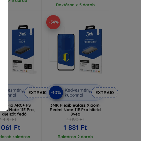
ron > 5 darab
Raktáron > 5 darab
-54%
Kedvezmény
Kedvezmény
-10%
EXTRA10
EXTRA10
uponnal
kuponnal
dőfólia ARC+ FS
3MK FlexibleGlass Xiaomi
dmi Note 11E Pro,
Redmi Note 11E Pro hibrid
s kijelzőt fedő
üveg
4 490 Ft
4 090 Ft
 061 Ft
1 881 Ft
 darab raktáron
Raktáron 2 darab