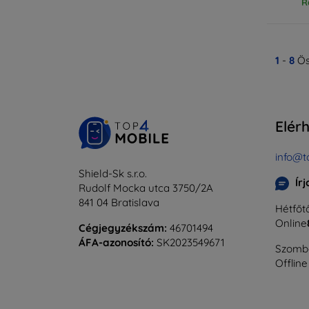
R
1
-
8
Ös
Elér
info@t
Shield-Sk s.r.o.
Ír
Rudolf Mocka utca 3750/2A
841 04 Bratislava
Hétfőtő
Online
Cégjegyzékszám:
46701494
ÁFA-azonosító:
SK2023549671
Szomba
Offline