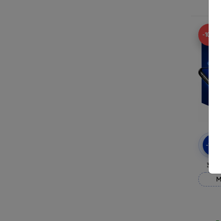
R
-10%
-10
3mk
M