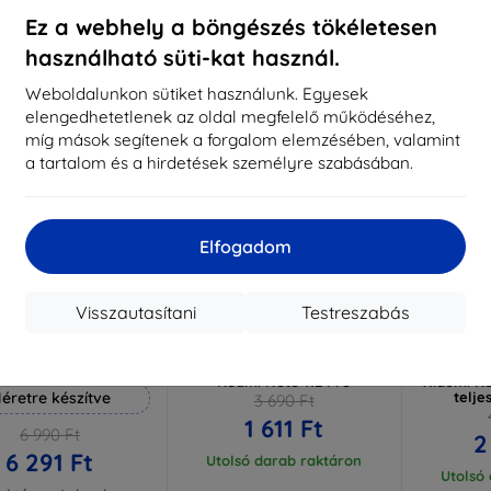
aktáron 3 darab
Raktáron > 5 darab
Raktá
Ez a webhely a böngészés tökéletesen
használható süti-kat használ.
-56%
-54%
Weboldalunkon sütiket használunk. Egyesek
elengedhetetlenek az oldal megfelelő működéséhez,
míg mások segítenek a forgalom elemzésében, valamint
a tartalom és a hirdetések személyre szabásában.
Elfogadom
Visszautasítani
Testreszabás
Kedvezmény
Kedvezmény
%
-10%
-10%
EXTRA10
EXTRA10
kuponnal
kuponnal
k
 Hammer védőfólia
3MK Clear Case Xiaomi
3MK vé
Redmi Note 11E Pro
Xiaomi Re
éretre készítve
telje
3 690 Ft
1 611 Ft
6 990 Ft
2
6 291 Ft
Utolsó darab raktáron
Utolsó