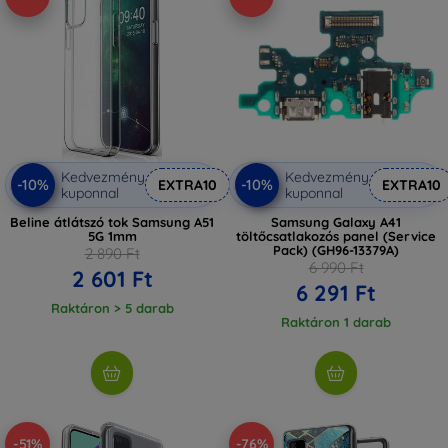
Kedvezmény
Kedvezmény
-10%
-10%
EXTRA10
EXTRA10
kuponnal
kuponnal
Beline átlátszó tok Samsung A51
Samsung Galaxy A41
5G 1mm
töltőcsatlakozós panel (Service
Pack) (GH96-13379A)
2 890 Ft
6 990 Ft
2 601 Ft
6 291 Ft
Raktáron > 5 darab
Raktáron 1 darab
-51%
-76%