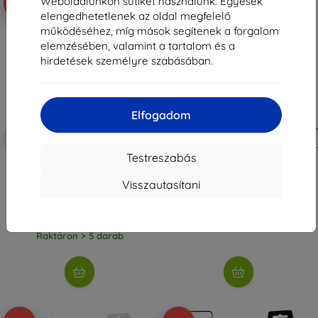
Weboldalunkon sütiket használunk. Egyesek
-10%
-10%
elengedhetetlenek az oldal megfelelő
működéséhez, míg mások segítenek a forgalom
elemzésében, valamint a tartalom és a
hirdetések személyre szabásában.
Elfogadom
Kedvezmény
Kedvezmény
-10%
-10%
EXTRA10
EXTRA10
kuponnal
kuponnal
Testreszabás
3MK Foil ARC+ Full Screen
Beline Case Candy Samsung A51
Samsung A515 A51 teljes kijelzős
5G A516 átlátszó
Visszautasítani
fólia
2 890 Ft
3 990 Ft
2 601 Ft
3 591 Ft
Raktáron > 5 darab
Raktáron > 5 darab