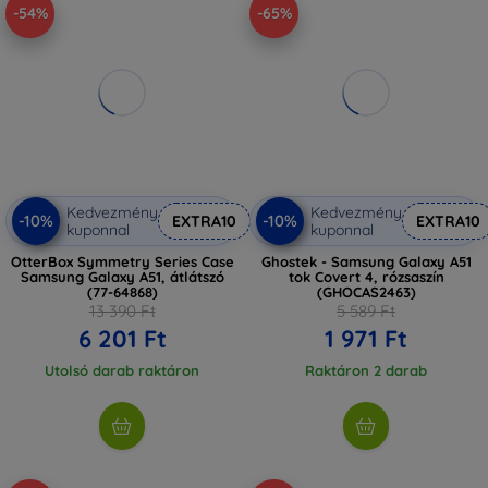
-54%
-65%
Kedvezmény
Kedvezmény
-10%
-10%
EXTRA10
EXTRA10
kuponnal
kuponnal
OtterBox Symmetry Series Case
Ghostek - Samsung Galaxy A51
Samsung Galaxy A51, átlátszó
tok Covert 4, rózsaszín
(77-64868)
(GHOCAS2463)
13 390 Ft
5 589 Ft
6 201 Ft
1 971 Ft
Utolsó darab raktáron
Raktáron 2 darab