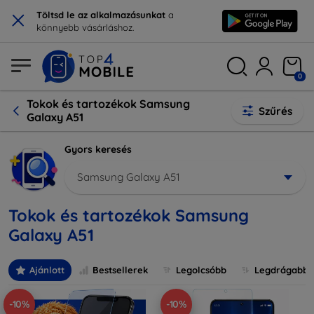
×
Töltsd le az alkalmazásunkat
a
könnyebb vásárláshoz.
0
Tokok és tartozékok Samsung
Szűrés
Galaxy A51
Gyors keresés
Samsung Galaxy A51
Tokok és tartozékok Samsung
Galaxy A51
Ajánlott
Bestsellerek
Legolcsóbb
Legdrágabb
-10%
-10%