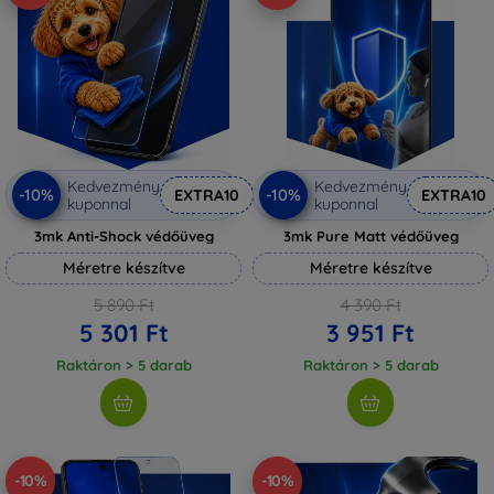
Kedvezmény
Kedvezmény
-10%
-10%
EXTRA10
EXTRA10
kuponnal
kuponnal
3mk Anti-Shock védőüveg
3mk Pure Matt védőüveg
Méretre készítve
Méretre készítve
5 890 Ft
4 390 Ft
5 301 Ft
3 951 Ft
Raktáron > 5 darab
Raktáron > 5 darab
-10%
-10%