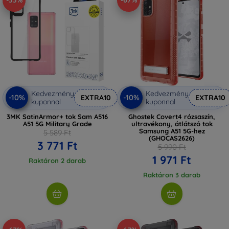
-33%
-67%
Kedvezmény
Kedvezmény
-10%
-10%
EXTRA10
EXTRA10
kuponnal
kuponnal
3MK SatinArmor+ tok Sam A516
Ghostek Covert4 rózsaszín,
A51 5G Military Grade
ultravékony, átlátszó tok
Samsung A51 5G-hez
5 589 Ft
(GHOCAS2626)
3 771 Ft
5 990 Ft
1 971 Ft
Raktáron 2 darab
Raktáron 3 darab