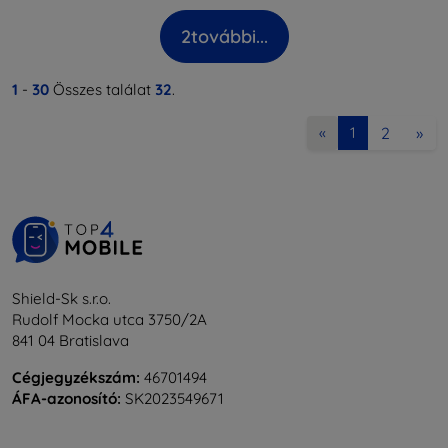
2
további...
1
-
30
Összes találat
32
.
2
»
«
1
Shield-Sk s.r.o.
Rudolf Mocka utca 3750/2A
841 04 Bratislava
Cégjegyzékszám:
46701494
ÁFA-azonosító:
SK2023549671