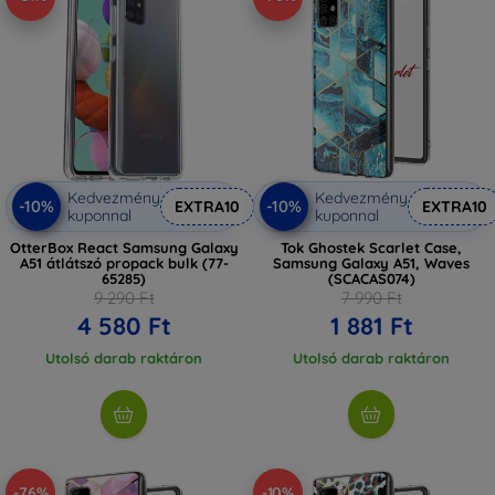
Kedvezmény
Kedvezmény
-10%
-10%
EXTRA10
EXTRA10
kuponnal
kuponnal
OtterBox React Samsung Galaxy
Tok Ghostek Scarlet Case,
A51 átlátszó propack bulk (77-
Samsung Galaxy A51, Waves
65285)
(SCACAS074)
9 290 Ft
7 990 Ft
4 580 Ft
1 881 Ft
Utolsó darab raktáron
Utolsó darab raktáron
-76%
-10%