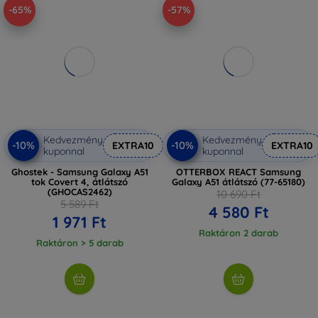
-65%
-57%
Kedvezmény
Kedvezmény
-10%
-10%
EXTRA10
EXTRA10
kuponnal
kuponnal
Ghostek - Samsung Galaxy A51
OTTERBOX REACT Samsung
tok Covert 4, átlátszó
Galaxy A51 átlátszó (77-65180)
(GHOCAS2462)
10 690 Ft
5 589 Ft
4 580 Ft
1 971 Ft
Raktáron 2 darab
Raktáron > 5 darab