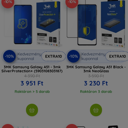
-10%
-10%
Kedvezmény
Kedvezmény
-10%
-10%
EXTRA10
EXTRA10
kuponnal
kuponnal
3MK Samsung Galaxy A51 - 3mk
3MK Samsung Galaxy A51 Black -
SilverProtection+ (5903108303187)
3mk NeoGlass
4 390 Ft
3 590 Ft
3 951 Ft
3 230 Ft
Raktáron > 5 darab
Raktáron 3 darab