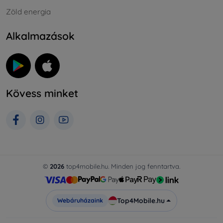
Zöld energia
Alkalmazások
Kövess minket
©
2026
top4mobile.hu. Minden jog fenntartva.
Top4Mobile.hu
Webáruházaink