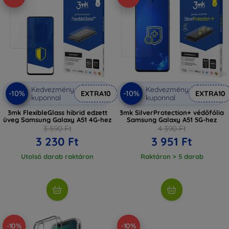
Kedvezmény
Kedvezmény
-10%
-10%
EXTRA10
EXTRA10
kuponnal
kuponnal
3mk FlexibleGlass hibrid edzett
3mk SilverProtection+ védőfólia
üveg Samsung Galaxy A51 4G-hez
Samsung Galaxy A51 5G-hez
3 590 Ft
4 390 Ft
3 230 Ft
3 951 Ft
Utolsó darab raktáron
Raktáron > 5 darab
-10%
-10%