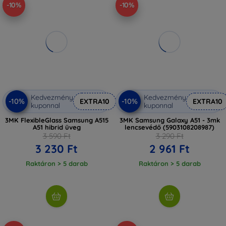
-10%
-10%
Kedvezmény
Kedvezmény
-10%
-10%
EXTRA10
EXTRA10
kuponnal
kuponnal
3MK FlexibleGlass Samsung A515
3MK Samsung Galaxy A51 - 3mk
A51 hibrid üveg
lencsevédő (5903108208987)
3 590 Ft
3 290 Ft
3 230 Ft
2 961 Ft
Raktáron > 5 darab
Raktáron > 5 darab