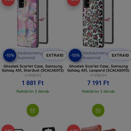
Kedvezmény
Kedvezmény
-10%
-10%
EXTRA10
EXTRA10
kuponnal
kuponnal
Ghostek Scarlet Case, Samsung
Ghostek Scarlet Case, Samsung
Galaxy A51, Stardust (SCACAS072)
Galaxy A51, Leopard (SCACAS070)
7 990 Ft
7 990 Ft
1 881 Ft
7 191 Ft
Raktáron 2 darab
Raktáron 2 darab