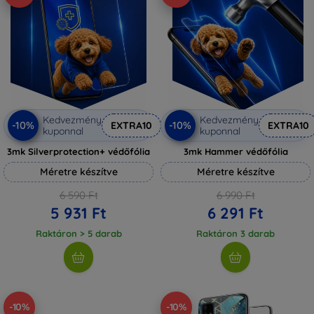
Kedvezmény
Kedvezmény
-10%
-10%
EXTRA10
EXTRA10
kuponnal
kuponnal
3mk Silverprotection+ védőfólia
3mk Hammer védőfólia
Méretre készítve
Méretre készítve
6 590 Ft
6 990 Ft
5 931 Ft
6 291 Ft
Raktáron > 5 darab
Raktáron 3 darab
-10%
-10%