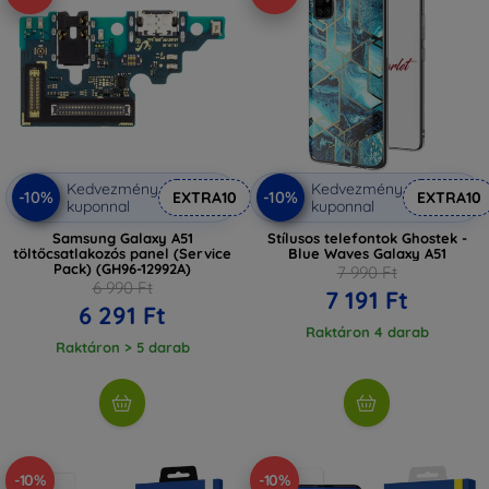
Kedvezmény
Kedvezmény
-10%
-10%
EXTRA10
EXTRA10
kuponnal
kuponnal
Samsung Galaxy A51
Stílusos telefontok Ghostek -
töltőcsatlakozós panel (Service
Blue Waves Galaxy A51
Pack) (GH96-12992A)
7 990 Ft
6 990 Ft
7 191 Ft
6 291 Ft
Raktáron 4 darab
Raktáron > 5 darab
-10%
-10%