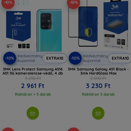
-10%
-10%
Kedvezmény
Kedvezmény
-10%
-10%
EXTRA10
EXTRA10
kuponnal
kuponnal
3MK Lens Protect Samsung A516
3MK Samsung Galaxy A51 Black -
A51 5G kameralencse-védő, 4 db
3mk HardGlass Max
3 290 Ft
3 590 Ft
2 961 Ft
3 230 Ft
Raktáron > 5 darab
Raktáron 3 darab