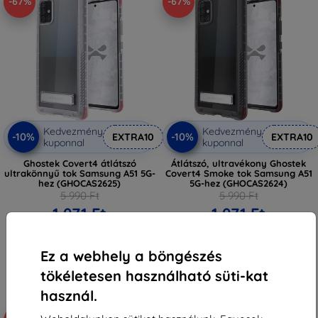
-67%
-67%
Kedvezmény
Kedvezmény
-10%
-10%
EXTRA10
EXTRA10
kuponnal
kuponnal
Ghostek Covert4 átlátszó
Átlátszó, ultravékony Ghostek
ultrakönnyű tok Samsung A51 5G-
Covert4 Smoke tok Samsung A51
hez (GHOCAS2625)
5G-hez (GHOCAS2624)
5 990 Ft
5 990 Ft
1 971 Ft
1 971 Ft
Raktáron > 5 darab
Raktáron 2 darab
Ez a webhely a böngészés
tökéletesen használható süti-kat
használ.