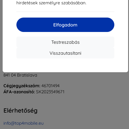
hirdetések személyre szabásában.
1
-
6
Összes találat
6
.
«
1
»
Elfogadom
Testreszabás
Visszautasítani
Shield-Sk s.r.o.
Rudolf Mocka utca 3750/2A
841 04 Bratislava
Cégjegyzékszám:
46701494
ÁFA-azonosító:
SK2023549671
Elérhetőség
info@top4mobile.eu