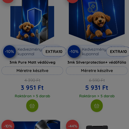
Kedvezmény
Kedvezmény
-10%
-10%
EXTRA10
EXTRA10
kuponnal
kuponnal
3mk Pure Matt védőüveg
3mk Silverprotection+ védőfólia
Méretre készítve
Méretre készítve
4 390 Ft
6 590 Ft
3 951 Ft
5 931 Ft
Raktáron > 5 darab
Raktáron > 5 darab
-10%
-44%