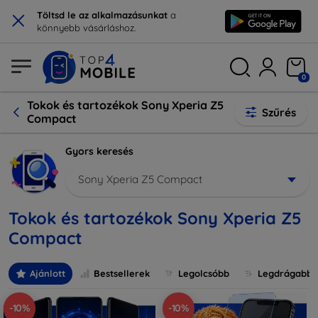
×
Töltsd le az alkalmazásunkat
a
könnyebb vásárláshoz.
0
Tokok és tartozékok Sony Xperia Z5
Szűrés
Compact
Gyors keresés
Sony Xperia Z5 Compact
Tokok és tartozékok Sony Xperia Z5
Compact
Ajánlott
Bestsellerek
Legolcsóbb
Legdrágabb
-10%
-10%