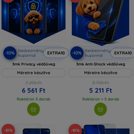
Kedvezmény
Kedvezmény
-10%
-10%
EXTRA10
EXTRA10
kuponnal
kuponnal
3mk Privacy védőüveg
3mk Anti-Shock védőüveg
Méretre készítve
Méretre készítve
7 290 Ft
5 790 Ft
6 561 Ft
5 211 Ft
Raktáron 3 darab
Raktáron > 5 darab
-10%
-10%