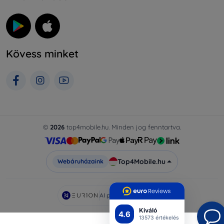
Kövess minket
©
2026
top4mobile.hu. Minden jog fenntartva.
Top4Mobile.hu
Webáruházaink
AI powered by
Eurion
Kiváló
4.6
13573 értékelés