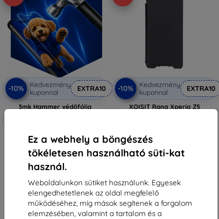
Kedvezmény
Kedvezmény
-10%
-10%
EXTRA10
EXTRA10
kuponnal
kuponnal
3mk Hammer védőfólia
XQISIT Rana Xperia Z5
Compacthoz, fekete (23915)
Méretre készítve
14 390 Ft
8 091 Ft
6 990 Ft
Ez a webhely a böngészés
6 291 Ft
Utolsó darab raktáron
tökéletesen használható süti-kat
Raktáron 4 darab
használ.
Weboldalunkon sütiket használunk. Egyesek
elengedhetetlenek az oldal megfelelő
működéséhez, míg mások segítenek a forgalom
elemzésében, valamint a tartalom és a