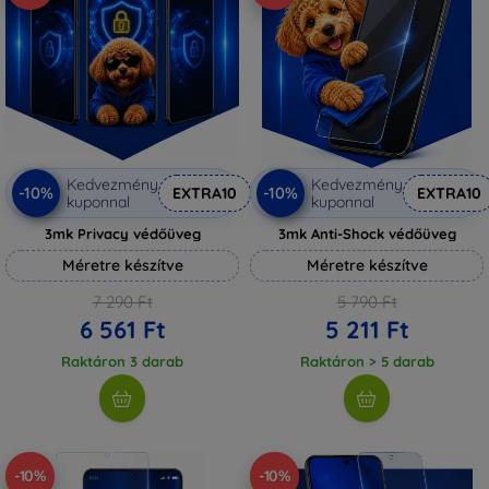
Kedvezmény
Kedvezmény
-10%
-10%
EXTRA10
EXTRA10
kuponnal
kuponnal
3mk Privacy védőüveg
3mk Anti-Shock védőüveg
Méretre készítve
Méretre készítve
7 290 Ft
5 790 Ft
6 561 Ft
5 211 Ft
Raktáron 3 darab
Raktáron > 5 darab
-10%
-10%