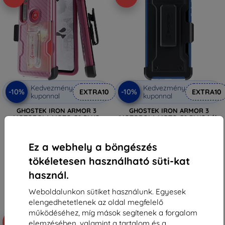
Kedvezmény
Kedvezmény
-10%
-10%
EXTRA10
EXTRA10
kuponnal
kuponnal
GHOSTEK IRON ARMOR 3
GHOSTEK IRON ARMOR 3
MOTOROLA MOTO G8 PLUS
MOTOROLA MOTO G8 PLUS kék
rózsaszín (GHOCAS2406)
(GHOCAS2405)
9 790 Ft
9 790 Ft
2 331 Ft
2 331 Ft
Ez a webhely a böngészés
tökéletesen használható süti-kat
Utolsó darab raktáron
Raktáron 4 darab
használ.
Weboldalunkon sütiket használunk. Egyesek
elengedhetetlenek az oldal megfelelő
működéséhez, míg mások segítenek a forgalom
-18%
-14%
elemzésében, valamint a tartalom és a