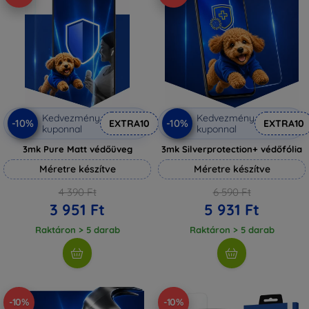
Kedvezmény
Kedvezmény
-10%
-10%
EXTRA10
EXTRA10
kuponnal
kuponnal
3mk Pure Matt védőüveg
3mk Silverprotection+ védőfólia
Méretre készítve
Méretre készítve
4 390 Ft
6 590 Ft
3 951 Ft
5 931 Ft
Raktáron > 5 darab
Raktáron > 5 darab
-10%
-10%