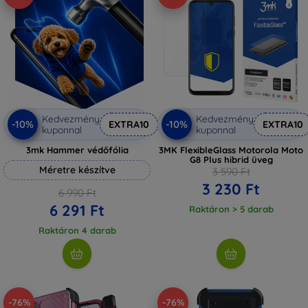
Kedvezmény
Kedvezmény
-10%
-10%
EXTRA10
EXTRA10
kuponnal
kuponnal
3mk Hammer védőfólia
3MK FlexibleGlass Motorola Moto
G8 Plus hibrid üveg
Méretre készítve
3 590 Ft
3 230 Ft
6 990 Ft
6 291 Ft
Raktáron > 5 darab
Raktáron 4 darab
-76%
-76%