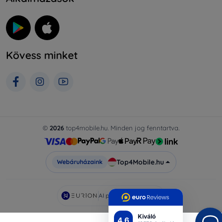
Kövess minket
©
2026
top4mobile.hu. Minden jog fenntartva.
Top4Mobile.hu
Webáruházaink
AI powered by
Eurion
Kiváló
4.6