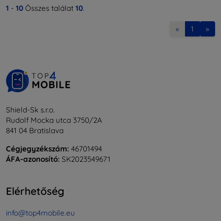
1
-
10
Összes találat
10
.
«
1
»
Shield-Sk s.r.o.
Rudolf Mocka utca 3750/2A
841 04 Bratislava
Cégjegyzékszám:
46701494
ÁFA-azonosító:
SK2023549671
Elérhetőség
info@top4mobile.eu