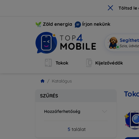
×
Töltsd l
Zöld energia
Írjon nekünk
Segíthe
Szia, ü
|
Tokok
Kijelzővédők
Katalógus
Tok
SZŰRÉS
Hozzáferhetőség
5
találat