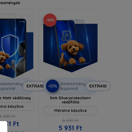
vezmények
-10%
Kedvezmény
Kedvezmény
-10%
EXTRA10
EXTRA10
uponnal
kuponnal
e Matt védőüveg
3mk Silverprotection+
védőfólia
tre készítve
Méretre készítve
4 390 Ft
6 590 Ft
 951 Ft
5 931 Ft