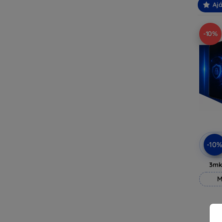
Ajá
-10%
-10
3mk
M