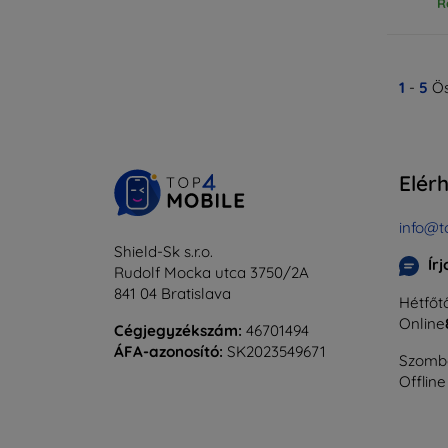
R
1
-
5
Ös
Elér
info@t
Shield-Sk s.r.o.
Ír
Rudolf Mocka utca 3750/2A
841 04 Bratislava
Hétfőtő
Online
Cégjegyzékszám:
46701494
ÁFA-azonosító:
SK2023549671
Szomba
Offline