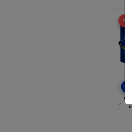
R
-10%
-10
3mk
M