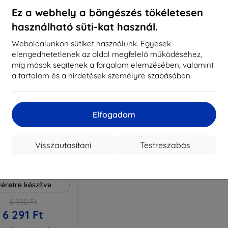
aktáron 3 darab
Raktáron > 5 darab
Raktá
Ez a webhely a böngészés tökéletesen
használható süti-kat használ.
Weboldalunkon sütiket használunk. Egyesek
elengedhetetlenek az oldal megfelelő működéséhez,
míg mások segítenek a forgalom elemzésében, valamint
a tartalom és a hirdetések személyre szabásában.
Elfogadom
Visszautasítani
Testreszabás
Kedvezmény
%
EXTRA10
kuponnal
 Hammer védőfólia
éretre készítve
6 990 Ft
6 291 Ft