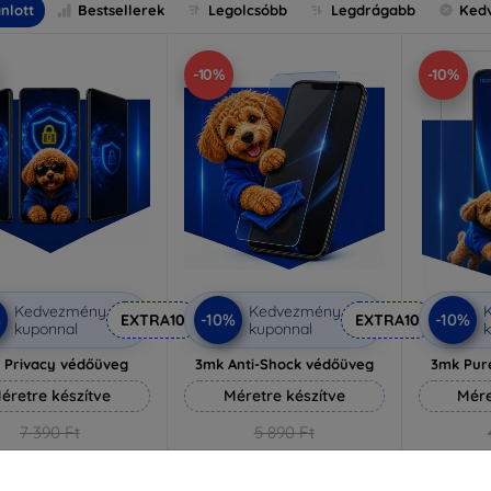
nlott
Bestsellerek
Legolcsóbb
Legdrágabb
Ked
-10%
-10%
Kedvezmény
Kedvezmény
%
-10%
-10%
EXTRA10
EXTRA10
kuponnal
kuponnal
k
 Privacy védőüveg
3mk Anti-Shock védőüveg
3mk Pur
éretre készítve
Méretre készítve
Mére
7 390 Ft
5 890 Ft
6 651 Ft
5 301 Ft
3