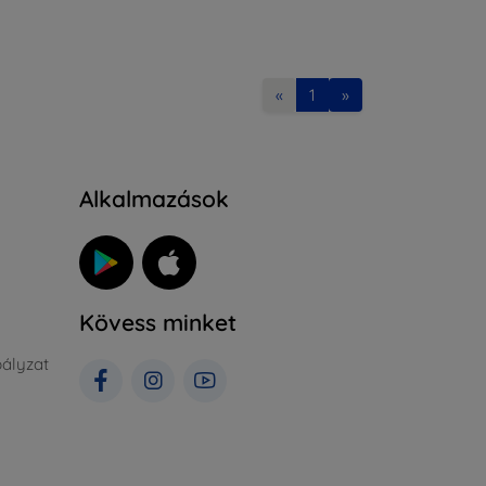
«
1
»
Alkalmazások
Kövess minket
ályzat