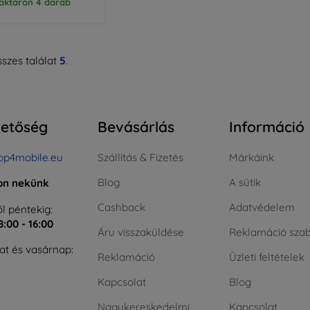
aktáron 4 darab
szes találat
5
.
hetőség
Bevásárlás
Információ
op4mobile.eu
Szállítás & Fizetés
Márkáink
Blog
A sütik
jon nekünk
Cashback
Adatvédelem
l péntekig:
8:00 - 16:00
Áru visszaküldése
Reklamáció szab
t és vasárnap:
Reklamáció
Üzleti feltételek
Kapcsolat
Blog
Nagykereskedelmi
Kapcsolat