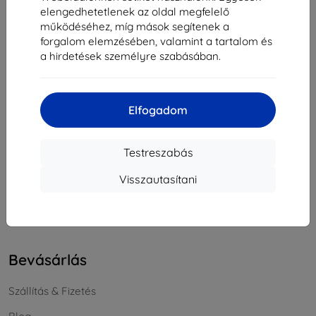
elengedhetetlenek az oldal megfelelő
Cégjegyzékszám:
46701494
működéséhez, míg mások segítenek a
ÁFA-azonosító:
SK2023549671
forgalom elemzésében, valamint a tartalom és
a hirdetések személyre szabásában.
Elérhetőség
info@top4mobile.eu
Elfogadom
Írjon nekünk
Testreszabás
Hétfőtől péntekig:
Online
8:00 - 16:00
Visszautasítani
Szombat és vasárnap:
Offline
Bevásárlás
Szállítás & Fizetés