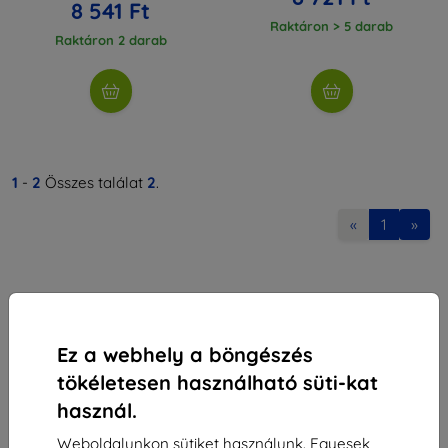
8 541 Ft
Raktáron > 5 darab
Raktáron 2 darab
1
-
2
Összes találat
2
.
«
1
»
Ez a webhely a böngészés
tökéletesen használható süti-kat
Shield-Sk s.r.o.
használ.
Rudolf Mocka utca 3750/2A
841 04 Bratislava
Weboldalunkon sütiket használunk. Egyesek