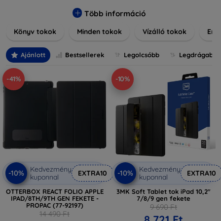
elegáns bőr tokokról, praktikus szilikon védelmekről, vagy
dizájnos mintákról, nálunk mindenki megtalálja a stílusához
Több információ
leginkább illő darabot. Böngésszen kínálatunkban, és tegye
Könyv tokok
Minden tokok
Vízálló tokok
Ered
még különlegesebbé eszközeit a tökéletes tokkal!
Ajánlott
Bestsellerek
Legolcsóbb
Legdrágabb
-41%
-10%
Kedvezmény
Kedvezmény
-10%
-10%
EXTRA10
EXTRA10
kuponnal
kuponnal
OTTERBOX REACT FOLIO APPLE
3MK Soft Tablet tok iPad 10,2"
IPAD/8TH/9TH GEN FEKETE -
7/8/9 gen fekete
PROPAC (77-92197)
9 690 Ft
14 490 Ft
8 721 Ft