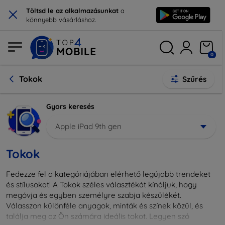
×
Töltsd le az alkalmazásunkat
a
könnyebb vásárláshoz.
0
Tokok
Szűrés
Gyors keresés
Apple iPad 9th gen
Tokok
Fedezze fel a kategóriájában elérhető legújabb trendeket
és stílusokat! A Tokok széles választékát kínáljuk, hogy
megóvja és egyben személyre szabja készülékét.
Válasszon különféle anyagok, minták és színek közül, és
találja meg az Ön számára ideális tokot. Legyen szó