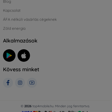
Blog
Kapcsolat
ÁFA nélküli vásárlás cégeknek
Zöld energia
Alkalmazások
Kövess minket
©
2026
top4mobile.hu. Minden jog fenntartva.