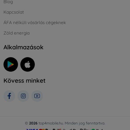
Blog
Kapcsolat
ÁFA nélküli vásárlás cégeknek
Zöld energia
Alkalmazások
Kövess minket
©
2026
top4mobile.hu. Minden jog fenntartva.