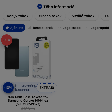
praktikus szilikon védelmekről, vagy dizájnos mintákról,
nálunk mindenki megtalálja a stílusához leginkább illő
Több információ
darabot. Böngésszen kínálatunkban, és tegye még
Könyv tokok
Minden tokok
Vízálló tokok
Ered
különlegesebbé eszközeit a tökéletes tokkal!
Ajánlott
Bestsellerek
Legolcsóbb
Legdrágabb
-10%
Kedvezmény
-10%
EXTRA10
kuponnal
3MK Matt Case fekete tok
Samsung Galaxy M14-hez
(5903108519373)
3 590 Ft