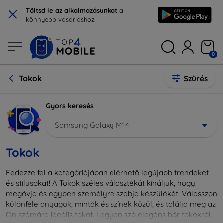
×
Töltsd le az alkalmazásunkat
a
könnyebb vásárláshoz.
0
Tokok
Szűrés
Gyors keresés
Samsung Galaxy M14
Tokok
Fedezze fel a kategóriájában elérhető legújabb trendeket
és stílusokat! A Tokok széles választékát kínáljuk, hogy
megóvja és egyben személyre szabja készülékét. Válasszon
különféle anyagok, minták és színek közül, és találja meg az
Ön számára ideális tokot. Legyen szó elegáns bőr tokokról,