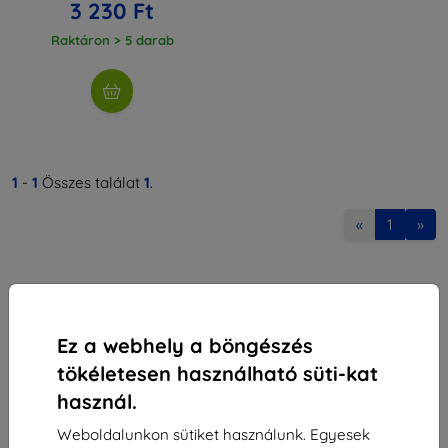
3 230 Ft
Raktáron > 5 darab
1
-
1
Összes találat
1
.
«
1
»
Ez a webhely a böngészés
tökéletesen használható süti-kat
Shield-Sk s.r.o.
használ.
Rudolf Mocka utca 3750/2A
841 04 Bratislava
Weboldalunkon sütiket használunk. Egyesek