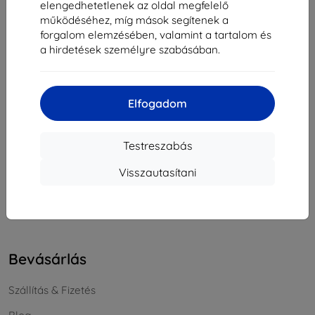
elengedhetetlenek az oldal megfelelő
Cégjegyzékszám:
46701494
működéséhez, míg mások segítenek a
ÁFA-azonosító:
SK2023549671
forgalom elemzésében, valamint a tartalom és
a hirdetések személyre szabásában.
Elérhetőség
Elfogadom
info@top4mobile.eu
Írjon nekünk
Testreszabás
Hétfőtől péntekig:
Visszautasítani
Online
8:00 - 16:00
Szombat és vasárnap:
Offline
Bevásárlás
Szállítás & Fizetés