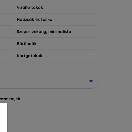
Vízálló tokok
Hátizsák és táska
Szuper vékony, minimalista
Bőröndök
Kártyatokok
vezmények