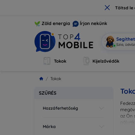
×
Töltsd l
Zöld energia
Írjon nekünk
Segíthe
Szia, üdvö
Tokok
Kijelzővédők
Tokok
Tok
SZŰRÉS
Fedezze
Hozzáferhetőség
megóvj
az Ön s
nálunk
Márka
különl