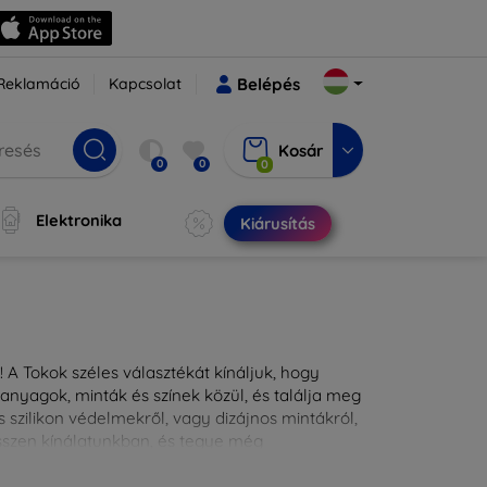
Reklamáció
Kapcsolat
Belépés
Kosár
0
0
0
Elektronika
Kiárusítás
 A Tokok széles választékát kínáljuk, hogy
nyagok, minták és színek közül, és találja meg
 szilikon védelmekről, vagy dizájnos mintákról,
ésszen kínálatunkban, és tegye még