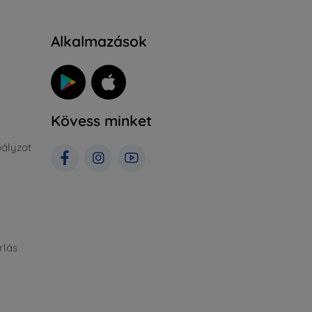
Alkalmazások
Kövess minket
ályzat
rlás