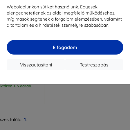
Weboldalunkon sütiket használunk. Egyesek
elengedhetetlenek az oldal megfelelő működéséhez,
míg mások segítenek a forgalom elemzésében, valamint
a tartalom és a hirdetések személyre szabásában.
Elfogadom
Kedvezmény
%
EXTRA10
kuponnal
 Case Candy Samsung
Visszautasítani
Testreszabás
5 J530 2017 piros
2 890 Ft
2 601 Ft
ktáron > 5 darab
zes találat
1
.