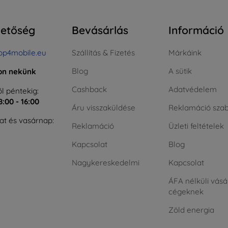
hetőség
Bevásárlás
Információ
op4mobile.eu
Szállítás & Fizetés
Márkáink
Blog
A sütik
jon nekünk
Cashback
Adatvédelem
l péntekig:
8:00 - 16:00
Áru visszaküldése
Reklamáció szab
t és vasárnap:
Reklamáció
Üzleti feltételek
Kapcsolat
Blog
Nagykereskedelmi
Kapcsolat
ÁFA nélküli vásá
cégeknek
Zöld energia