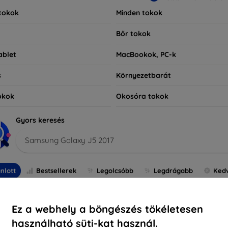
tokok
Minden tokok
Bőr tokok
ablet
MacBookok, PC-k
s
Környezetbarát
okok
Okosóra tokok
Gyors keresés
Samsung Galaxy J5 2017
nlott
Bestsellerek
Legolcsóbb
Legdrágabb
Ked
Ez a webhely a böngészés tökéletesen
használható süti-kat használ.