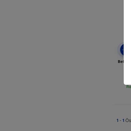
-10
Beline
J
Ra
1
-
1
Öss