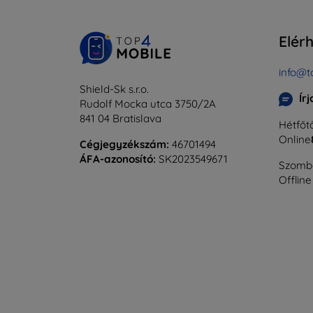
Elér
info@t
Shield-Sk s.r.o.
Ír
Rudolf Mocka utca 3750/2A
841 04 Bratislava
Hétfőtő
Online
Cégjegyzékszám:
46701494
ÁFA-azonosító:
SK2023549671
Szomba
Offline