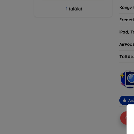
Könyv 
1
találat
Eredeti
iPad, T
AirPod
Töltőt
Ajá
-10%