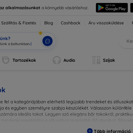
e az alkalmazásunkat
a könnyebb vásárláshoz.
Szállítás & Fizetés
Blog
Cashback
Áru visszaküldése
tünk?
zlünk a boltunkban
|
Tartozékok
Audio
Szíjak
ok
 fel a kategóriájában elérhető legújabb trendeket és stílusokat!
a és egyben személyre szabja készülékét. Válasszon különféle a
zámára ideális tokot. Legyen szó elegáns bőr tokokról, praktikus
 mindenki megtalálja a stílusához leginkább illő darabot. Böng
egesebbé eszközeit a tökéletes tokkal!
Több információ