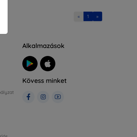
«
1
»
Alkalmazások
Kövess minket
ályzat
rlás