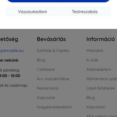
Visszautasítani
Testreszabás
szes találat
0
.
hetőség
Bevásárlás
Információ
op4mobile.eu
Szállítás & Fizetés
Márkáink
Blog
A sütik
jon nekünk
Cashback
Adatvédelem
l péntekig:
8:00 - 16:00
Áru visszaküldése
Reklamáció szab
t és vasárnap:
Reklamáció
Üzleti feltételek
Kapcsolat
Blog
Nagykereskedelmi
Kapcsolat
ÁFA nélküli vásá