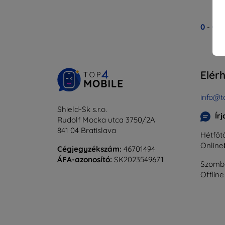
0
-
0
Ös
Elér
info@t
Shield-Sk s.r.o.
Ír
Rudolf Mocka utca 3750/2A
841 04 Bratislava
Hétfőtő
Online
Cégjegyzékszám:
46701494
ÁFA-azonosító:
SK2023549671
Szomba
Offline