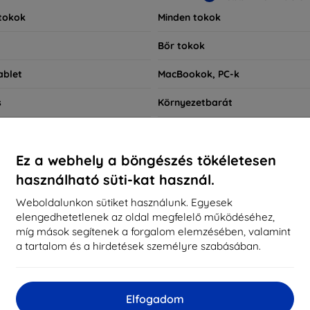
tokok
Minden tokok
Bőr tokok
ablet
MacBookok, PC-k
s
Környezetbarát
okok
Okosóra tokok
Ez a webhely a böngészés tökéletesen
Gyors keresés
használható süti-kat használ.
Xiaomi Redmi 9AT
Weboldalunkon sütiket használunk. Egyesek
elengedhetetlenek az oldal megfelelő működéséhez,
míg mások segítenek a forgalom elemzésében, valamint
nlott
Bestsellerek
Legolcsóbb
Legdrágabb
Ked
a tartalom és a hirdetések személyre szabásában.
d not find any active products.
Elfogadom