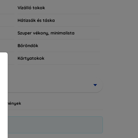
Vízálló tokok
Hátizsák és táska
Szuper vékony, minimalista
Bőröndök
Kártyatokok
vezmények