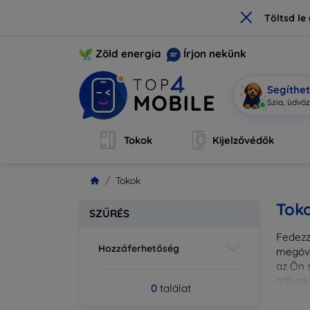
×
Töltsd l
Zöld energia
Írjon nekünk
Segíthe
Szia, üdvöz
Tokok
Kijelzővédők
Tokok
Tok
SZŰRÉS
Fedezze
Hozzáferhetőség
megóvj
az Ön s
nálunk
0
találat
különl