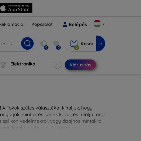
Reklamáció
Kapcsolat
Belépés
Kosár
0
0
0
Elektronika
Kiárusítás
 A Tokok széles választékát kínáljuk, hogy
nyagok, minták és színek közül, és találja meg
 szilikon védelmekről, vagy dizájnos mintákról,
ésszen kínálatunkban, és tegye még