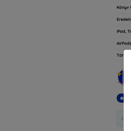
Könyv 
Eredeti
iPad, T
AirPod
Töltőt
Ajá
I di