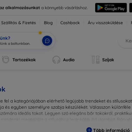
e az alkalmazásunkat
a könnyebb vásárláshoz.
Szállítás & Fizetés
Blog
Cashback
Áru visszaküldése
tünk?
lü
|
Tartozékok
Audio
Szíjak
ok
 fel a kategóriájában elérhető legújabb trendeket és stílusokat!
a és egyben személyre szabja készülékét. Válasszon különféle a
zámára ideális tokot. Legyen szó elegáns bőr tokokról, praktikus
 mindenki megtalálja a stílusához leginkább illő darabot. Böng
egesebbé eszközeit a tökéletes tokkal!
Több információ