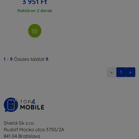
3 951 Ft
Raktáron 2 darab
1
-
9
Összes találat
9
.
«
1
»
Shield-Sk s.r.o.
Rudolf Mocka utca 3750/2A
841 04 Bratislava