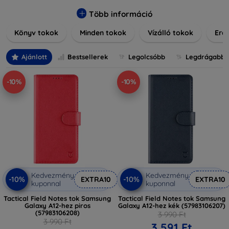
praktikus szilikon védelmekről, vagy dizájnos mintákról,
nálunk mindenki megtalálja a stílusához leginkább illő
Több információ
darabot. Böngésszen kínálatunkban, és tegye még
Könyv tokok
Minden tokok
Vízálló tokok
Ered
különlegesebbé eszközeit a tökéletes tokkal!
Ajánlott
Bestsellerek
Legolcsóbb
Legdrágabb
-10%
-10%
Kedvezmény
Kedvezmény
-10%
-10%
EXTRA10
EXTRA10
kuponnal
kuponnal
Tactical Field Notes tok Samsung
Tactical Field Notes tok Samsung
Galaxy A12-hez piros
Galaxy A12-hez kék (57983106207)
(57983106208)
3 990 Ft
3 990 Ft
3 591 Ft