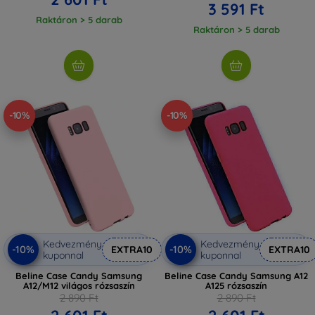
3 591 Ft
Raktáron > 5 darab
Raktáron > 5 darab
-10%
-10%
Kedvezmény
Kedvezmény
-10%
-10%
EXTRA10
EXTRA10
kuponnal
kuponnal
Beline Case Candy Samsung
Beline Case Candy Samsung A12
A12/M12 világos rózsaszín
A125 rózsaszín
2 890 Ft
2 890 Ft