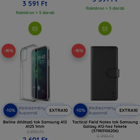
3 591 Ft
Raktáron > 5 darab
Raktáron > 5 darab
-10%
-10%
Kedvezmény
Kedvezmény
-10%
-10%
EXTRA10
EXTRA10
kuponnal
kuponnal
Beline átlátszó tok Samsung A12
Tactical Field Notes tok Samsung
A125 1mm
Galaxy A12-hez fekete
(57983106206)
2 890 Ft
3 990 Ft
2 601 Ft