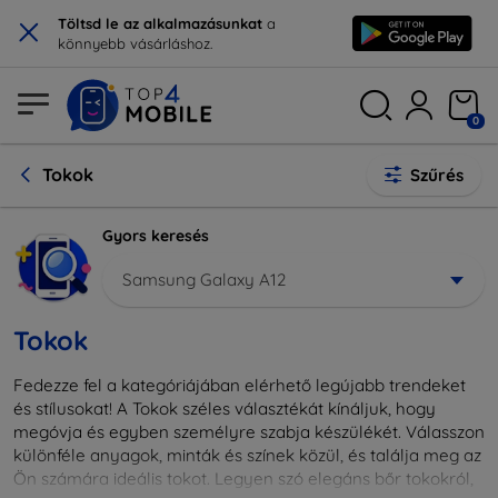
×
Töltsd le az alkalmazásunkat
a
könnyebb vásárláshoz.
0
Tokok
Szűrés
Gyors keresés
Samsung Galaxy A12
Tokok
Fedezze fel a kategóriájában elérhető legújabb trendeket
és stílusokat! A Tokok széles választékát kínáljuk, hogy
megóvja és egyben személyre szabja készülékét. Válasszon
különféle anyagok, minták és színek közül, és találja meg az
Ön számára ideális tokot. Legyen szó elegáns bőr tokokról,