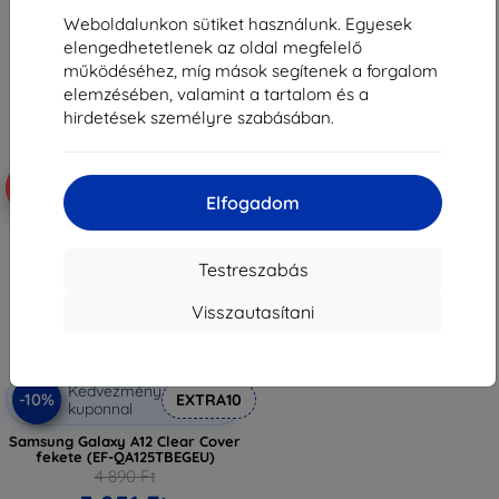
2 601 Ft
1 791 Ft
Weboldalunkon sütiket használunk. Egyesek
Raktáron > 5 darab
elengedhetetlenek az oldal megfelelő
Raktáron > 5 darab
működéséhez, míg mások segítenek a forgalom
elemzésében, valamint a tartalom és a
hirdetések személyre szabásában.
-19%
Elfogadom
Testreszabás
Visszautasítani
Kedvezmény
-10%
EXTRA10
kuponnal
Samsung Galaxy A12 Clear Cover
fekete (EF-QA125TBEGEU)
4 890 Ft