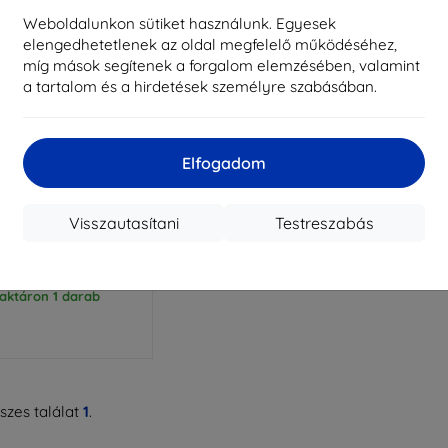
Weboldalunkon sütiket használunk. Egyesek
elengedhetetlenek az oldal megfelelő működéséhez,
míg mások segítenek a forgalom elemzésében, valamint
a tartalom és a hirdetések személyre szabásában.
Elfogadom
Kedvezmény
%
EXTRA10
kuponnal
ple iPhone 5/5S/SE -
Visszautasítani
Testreszabás
3mk Armor Case
4 390 Ft
3 951 Ft
aktáron 1 darab
zes találat
1
.