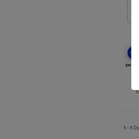
-10
3MK Ap
R
1
-
1
Öss