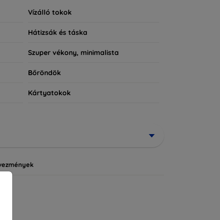
Vízálló tokok
Hátizsák és táska
Szuper vékony, minimalista
Bőröndök
Kártyatokok
vezmények