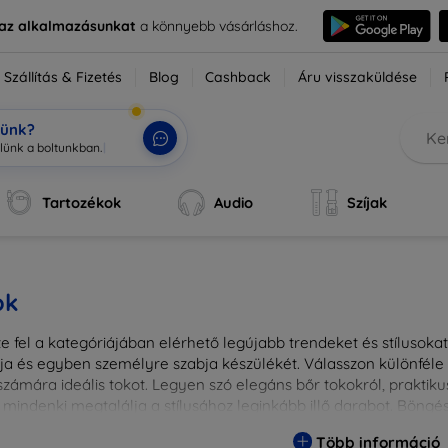
e az alkalmazásunkat
a könnyebb vásárláshoz.
Szállítás & Fizetés
Blog
Cashback
Áru visszaküldése
tünk?
Tartozékok
Audio
Szíjak
ok
 fel a kategóriájában elérhető legújabb trendeket és stílusokat!
a és egyben személyre szabja készülékét. Válasszon különféle a
zámára ideális tokot. Legyen szó elegáns bőr tokokról, praktikus
 mindenki megtalálja a stílusához leginkább illő darabot. Böng
egesebbé eszközeit a tökéletes tokkal!
Több információ