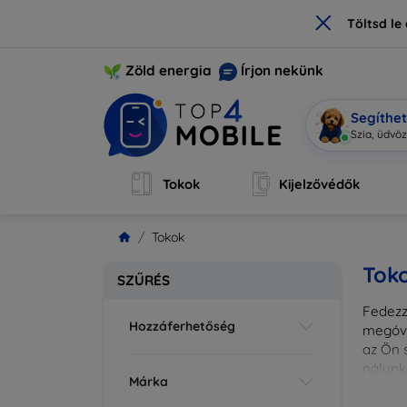
×
Töltsd l
Zöld energia
Írjon nekünk
Segíthe
|
Tokok
Kijelzővédők
Tokok
Tok
SZŰRÉS
Fedezze
Hozzáferhetőség
megóvj
az Ön s
nálunk
Márka
különl