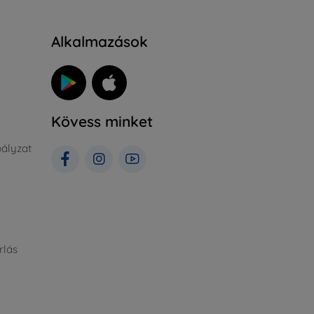
Alkalmazások
Kövess minket
ályzat
rlás