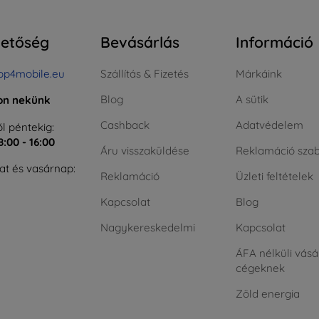
hetőség
Bevásárlás
Információ
op4mobile.eu
Szállítás & Fizetés
Márkáink
Blog
A sütik
jon nekünk
Cashback
Adatvédelem
l péntekig:
8:00 - 16:00
Áru visszaküldése
Reklamáció szab
t és vasárnap:
Reklamáció
Üzleti feltételek
Kapcsolat
Blog
Nagykereskedelmi
Kapcsolat
ÁFA nélküli vásá
cégeknek
Zöld energia