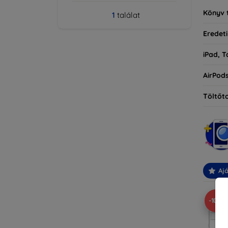
Könyv 
1
találat
Eredeti
iPad, T
AirPod
Töltőt
Ajá
-10%