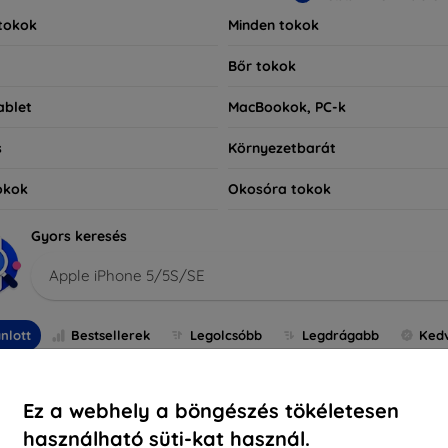
tokok
Minden tokok
Bőr tokok
ablet
MacBookok, PC-k
s
Környezetbarát
okok
Okosóra tokok
Gyors keresés
Apple iPhone 5/5S/SE
nlott
Bestsellerek
Legolcsóbb
Legdrágabb
Ked
Ez a webhely a böngészés tökéletesen
használható süti-kat használ.