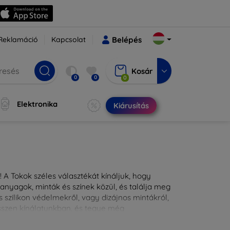
Reklamáció
Kapcsolat
Belépés
Kosár
0
0
0
Elektronika
Kiárusítás
 A Tokok széles választékát kínáljuk, hogy
nyagok, minták és színek közül, és találja meg
 szilikon védelmekről, vagy dizájnos mintákról,
ésszen kínálatunkban, és tegye még