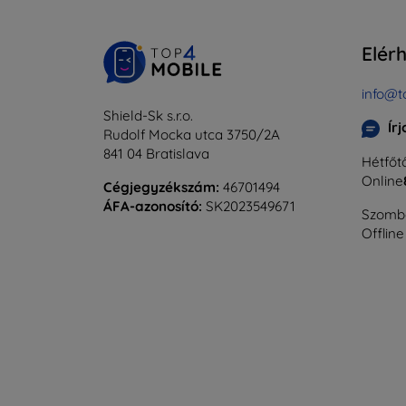
Elér
info@t
Shield-Sk s.r.o.
Ír
Rudolf Mocka utca 3750/2A
841 04 Bratislava
Hétfőtő
Online
Cégjegyzékszám:
46701494
ÁFA-azonosító:
SK2023549671
Szomba
Offline