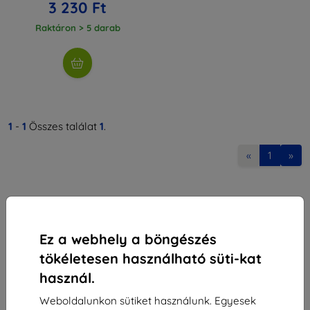
3 230 Ft
Raktáron > 5 darab
1
-
1
Összes találat
1
.
«
1
»
Ez a webhely a böngészés
tökéletesen használható süti-kat
Shield-Sk s.r.o.
használ.
Rudolf Mocka utca 3750/2A
841 04 Bratislava
Weboldalunkon sütiket használunk. Egyesek