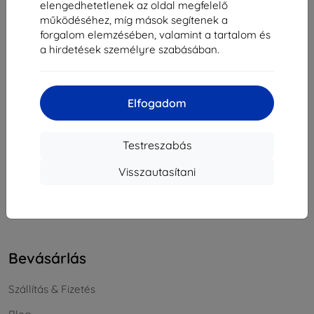
elengedhetetlenek az oldal megfelelő
Cégjegyzékszám:
46701494
működéséhez, míg mások segítenek a
ÁFA-azonosító:
SK2023549671
forgalom elemzésében, valamint a tartalom és
a hirdetések személyre szabásában.
Elérhetőség
Elfogadom
info@top4mobile.eu
Írjon nekünk
Testreszabás
Hétfőtől péntekig:
Visszautasítani
Online
8:00 - 16:00
Szombat és vasárnap:
Offline
Bevásárlás
Szállítás & Fizetés