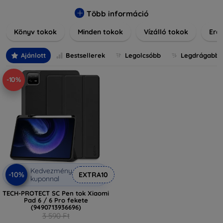
praktikus szilikon védelmekről, vagy dizájnos mintákról,
nálunk mindenki megtalálja a stílusához leginkább illő
Több információ
darabot. Böngésszen kínálatunkban, és tegye még
Könyv tokok
Minden tokok
Vízálló tokok
Ered
különlegesebbé eszközeit a tökéletes tokkal!
Ajánlott
Bestsellerek
Legolcsóbb
Legdrágabb
-10%
Kedvezmény
-10%
EXTRA10
kuponnal
TECH-PROTECT SC Pen tok Xiaomi
Pad 6 / 6 Pro fekete
(9490713936696)
3 590 Ft