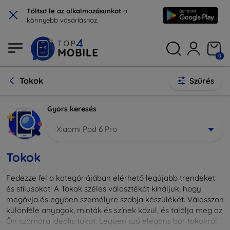
×
Töltsd le az alkalmazásunkat
a
könnyebb vásárláshoz.
0
Tokok
Szűrés
Gyors keresés
Xiaomi Pad 6 Pro
Tokok
Fedezze fel a kategóriájában elérhető legújabb trendeket
és stílusokat! A Tokok széles választékát kínáljuk, hogy
megóvja és egyben személyre szabja készülékét. Válasszon
különféle anyagok, minták és színek közül, és találja meg az
Ön számára ideális tokot. Legyen szó elegáns bőr tokokról,