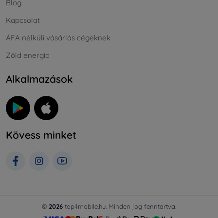
Blog
Kapcsolat
ÁFA nélküli vásárlás cégeknek
Zöld energia
Alkalmazások
Kövess minket
©
2026
top4mobile.hu. Minden jog fenntartva.