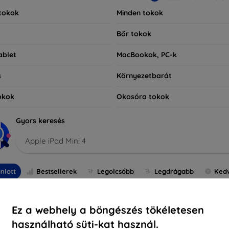
tokok
Minden tokok
Bőr tokok
ablet
MacBookok, PC-k
s
Környezetbarát
okok
Okosóra tokok
Gyors keresés
Apple iPad Mini 4
nlott
Bestsellerek
Legolcsóbb
Legdrágabb
Ked
-10%
Ez a webhely a böngészés tökéletesen
használható süti-kat használ.