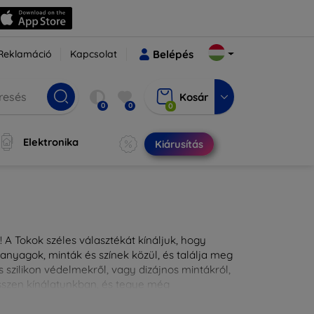
Reklamáció
Kapcsolat
Belépés
Kosár
0
0
0
Elektronika
Kiárusítás
 A Tokok széles választékát kínáljuk, hogy
nyagok, minták és színek közül, és találja meg
 szilikon védelmekről, vagy dizájnos mintákról,
ésszen kínálatunkban, és tegye még