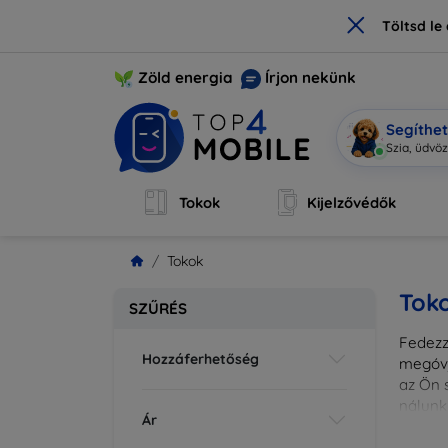
×
Töltsd l
Zöld energia
Írjon nekünk
Segíthe
Szia,
|
Tokok
Kijelzővédők
Tokok
Tok
SZŰRÉS
Fedezze
Hozzáferhetőség
megóvj
az Ön s
nálunk
Ár
különl