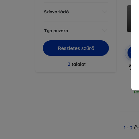
Színvariáció
Typ puzdra
Részletes szűrő
-10
2
találat
3MK S
Mini
Ra
1
-
2
Ös