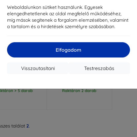
Weboldalunkon sütiket használunk. Egyesek
elengedhetetlenek az oldal megfelelő működéséhez,
míg mások segítenek a forgalom elemzésében, valamint
a tartalom és a hirdetések személyre szabásában.
Elfogadom
Kedvezmény
Kedvezmény
%
-10%
EXTRA10
EXTRA10
kuponnal
kuponnal
oft Tablet tok iPad
Guess steppelt tablet tok
Visszautasítani
Testreszabás
 7,9" 4/5 gen fekete
rózsaszín (GUTB10QLPK)
9 290 Ft
14 090 Ft
8 360 Ft
12 681 Ft
ktáron > 5 darab
Raktáron 2 darab
szes találat
2
.