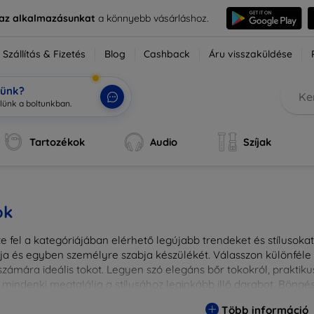
e az alkalmazásunkat
a könnyebb vásárláshoz.
Szállítás & Fizetés
Blog
Cashback
Áru visszaküldése
tünk?
Tartozékok
Audio
Szíjak
ok
 fel a kategóriájában elérhető legújabb trendeket és stílusokat!
a és egyben személyre szabja készülékét. Válasszon különféle a
zámára ideális tokot. Legyen szó elegáns bőr tokokról, praktikus
 mindenki megtalálja a stílusához leginkább illő darabot. Böng
egesebbé eszközeit a tökéletes tokkal!
Több információ