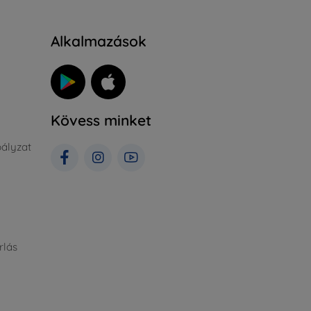
Alkalmazások
Kövess minket
ályzat
rlás