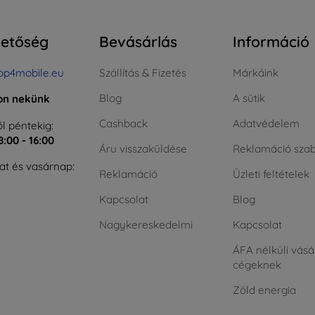
hetőség
Bevásárlás
Információ
op4mobile.eu
Szállítás & Fizetés
Márkáink
Blog
A sütik
jon nekünk
Cashback
Adatvédelem
l péntekig:
8:00 - 16:00
Áru visszaküldése
Reklamáció szab
t és vasárnap:
Reklamáció
Üzleti feltételek
Kapcsolat
Blog
Nagykereskedelmi
Kapcsolat
ÁFA nélküli vásá
cégeknek
Zöld energia