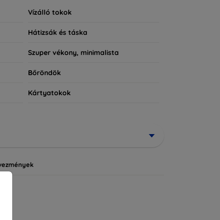
Vízálló tokok
Hátizsák és táska
Szuper vékony, minimalista
Bőröndök
Kártyatokok
vezmények