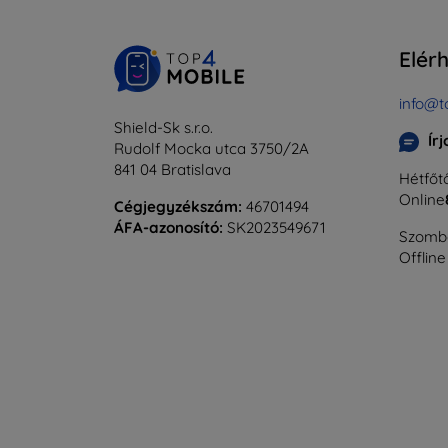
Elér
info@t
Shield-Sk s.r.o.
Ír
Rudolf Mocka utca 3750/2A
841 04 Bratislava
Hétfőtő
Online
Cégjegyzékszám:
46701494
ÁFA-azonosító:
SK2023549671
Szomba
Offline