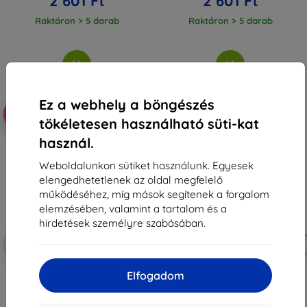
2 601 Ft
2 601 Ft
Raktáron > 5 darab
Raktáron > 5 darab
Ez a webhely a böngészés
-75%
-10%
tökéletesen használható süti-kat
használ.
Weboldalunkon sütiket használunk. Egyesek
elengedhetetlenek az oldal megfelelő
működéséhez, míg mások segítenek a forgalom
elemzésében, valamint a tartalom és a
hirdetések személyre szabásában.
Kedvezmény
Kedvezmény
-10%
-10%
EXTRA10
EXTRA10
kuponnal
kuponnal
Beline szilikon tok Xiaomi Mi 11
Beline tok Silicone Xiaomi Mi 11
Elfogadom
Ultra 5G készülékhez, kék
Ultra 5G fekete
2 890 Ft
2 890 Ft