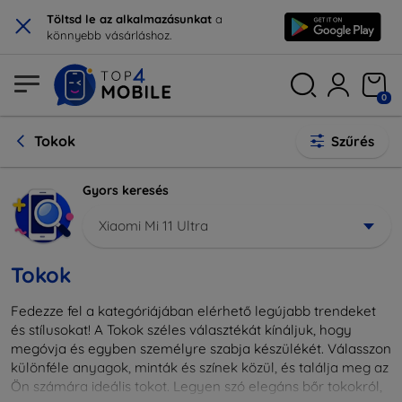
×
Töltsd le az alkalmazásunkat
a
könnyebb vásárláshoz.
0
Tokok
Szűrés
Gyors keresés
Xiaomi Mi 11 Ultra
Tokok
Fedezze fel a kategóriájában elérhető legújabb trendeket
és stílusokat! A Tokok széles választékát kínáljuk, hogy
megóvja és egyben személyre szabja készülékét. Válasszon
különféle anyagok, minták és színek közül, és találja meg az
Ön számára ideális tokot. Legyen szó elegáns bőr tokokról,