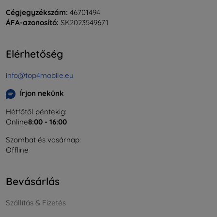
Cégjegyzékszám:
46701494
ÁFA-azonosító:
SK2023549671
Elérhetőség
info@top4mobile.eu
Írjon nekünk
Hétfőtől péntekig:
Online
8:00 - 16:00
Szombat és vasárnap:
Offline
Bevásárlás
Szállítás & Fizetés