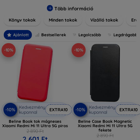
praktikus szilikon védelmekről, vagy dizájnos mintákról,
nálunk mindenki megtalálja a stílusához leginkább illő
Több információ
darabot. Böngésszen kínálatunkban, és tegye még
Könyv tokok
Minden tokok
Vízálló tokok
Ered
különlegesebbé eszközeit a tökéletes tokkal!
Ajánlott
Bestsellerek
Legolcsóbb
Legdrágabb
-10%
-10%
Kedvezmény
Kedvezmény
-10%
-10%
EXTRA10
EXTRA10
kuponnal
kuponnal
Beline Book tok mágneses
Beline Case Book Magnetic
Xiaomi Redmi Mi 11 Ultra 5G piros
Xiaomi Redmi Mi 11 Ultra 5G
fekete
2 890 Ft
2 890 Ft
2 601 Ft