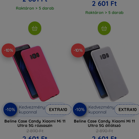
2 601 Ft
Raktáron > 5 darab
Raktáron > 5 darab
-10%
-10%
Kedvezmény
Kedvezmény
-10%
-10%
EXTRA10
EXTRA10
kuponnal
kuponnal
Beline Case Candy Xiaomi Mi 11
Beline Case Candy Xiaomi Mi 11
Ultra 5G rózsaszín
Ultra 5G átlátszó
2 890 Ft
2 890 Ft
2 601 Ft
2 601 Ft