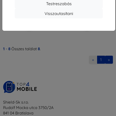
711 Ft
2 601 Ft
Testreszabás
Utolsó darab raktáron
Raktáron > 5 darab
Visszautasítani
1
-
8
Összes találat
8
.
«
1
»
Shield-Sk s.r.o.
Rudolf Mocka utca 3750/2A
841 04 Bratislava