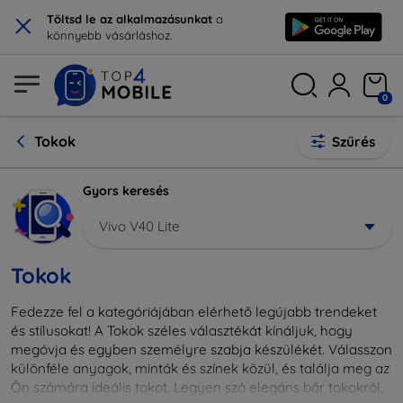
×
Töltsd le az alkalmazásunkat
a
könnyebb vásárláshoz.
0
Tokok
Szűrés
Gyors keresés
Vivo V40 Lite
Tokok
Fedezze fel a kategóriájában elérhető legújabb trendeket
és stílusokat! A Tokok széles választékát kínáljuk, hogy
megóvja és egyben személyre szabja készülékét. Válasszon
különféle anyagok, minták és színek közül, és találja meg az
Ön számára ideális tokot. Legyen szó elegáns bőr tokokról,