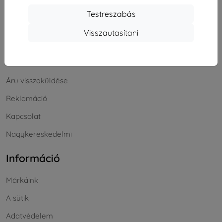
Bevásárlás
Testreszabás
Szállítás & Fizetés
Visszautasítani
Blog
Cashback
Áru visszaküldése
Reklamáció
Kapcsolat
Nagykereskedelmi
Információ
Márkáink
A sütik
Adatvédelem