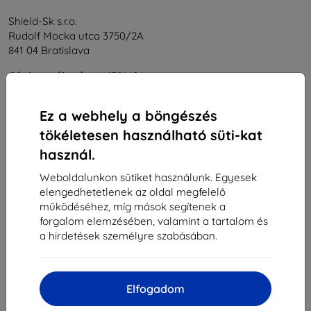
Shield-Sk s.r.o.
Rudolf Mocka utca 3750/2A
841 04 Bratislava
Cégjegyzékszám:
46701494
ÁFA-azonosító:
SK2023549671
Ez a webhely a böngészés
tökéletesen használható süti-kat
Elérhetőség
használ.
info@top4mobile.eu
Weboldalunkon sütiket használunk. Egyesek
elengedhetetlenek az oldal megfelelő
Írjon nekünk
működéséhez, míg mások segítenek a
Hétfőtől péntekig:
forgalom elemzésében, valamint a tartalom és
Online
8:00 - 16:00
a hirdetések személyre szabásában.
Szombat és vasárnap:
Offline
Elfogadom