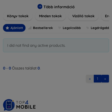
praktikus szilikon védelmekről, vagy dizájnos mintákról,
nálunk mindenki megtalálja a stílusához leginkább illő
Több információ
darabot. Böngésszen kínálatunkban, és tegye még
Könyv tokok
Minden tokok
Vízálló tokok
Ered
különlegesebbé eszközeit a tökéletes tokkal!
Ajánlott
Bestsellerek
Legolcsóbb
Legdrágabb
I did not find any active products.
0
-
0
Összes találat
0
.
«
1
»