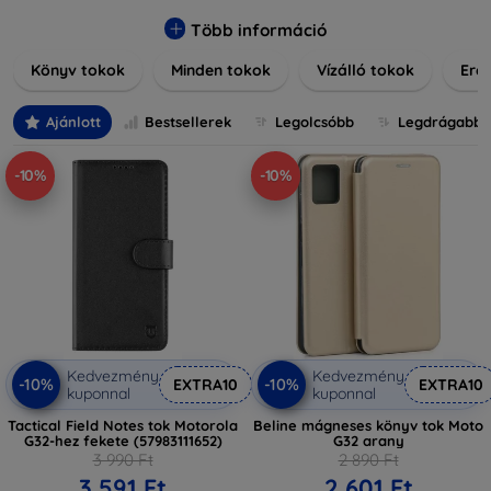
praktikus szilikon védelmekről, vagy dizájnos mintákról,
nálunk mindenki megtalálja a stílusához leginkább illő
Több információ
darabot. Böngésszen kínálatunkban, és tegye még
Könyv tokok
Minden tokok
Vízálló tokok
Ered
különlegesebbé eszközeit a tökéletes tokkal!
Ajánlott
Bestsellerek
Legolcsóbb
Legdrágabb
-10%
-10%
Kedvezmény
Kedvezmény
-10%
-10%
EXTRA10
EXTRA10
kuponnal
kuponnal
Tactical Field Notes tok Motorola
Beline mágneses könyv tok Moto
G32-hez fekete (57983111652)
G32 arany
3 990 Ft
2 890 Ft
3 591 Ft
2 601 Ft