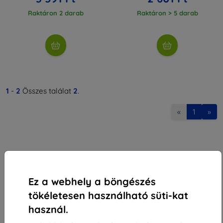
Raktáron 2 darab
Raktáron > 5 darab
1
-
2
Összes találat
2
.
«
1
»
Ez a webhely a böngészés
Shield-Sk s.r.o.
tökéletesen használható süti-kat
Rudolf Mocka utca 3750/2A
használ.
841 04 Bratislava