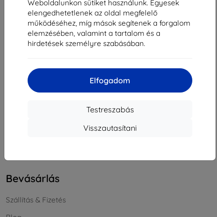
Weboldalunkon sütiket használunk. Egyesek
Cégjegyzékszám:
46701494
elengedhetetlenek az oldal megfelelő
ÁFA-azonosító:
SK2023549671
működéséhez, míg mások segítenek a forgalom
elemzésében, valamint a tartalom és a
hirdetések személyre szabásában.
Elérhetőség
info@top4mobile.eu
Elfogadom
Írjon nekünk
Hétfőtől péntekig:
Testreszabás
Online
8:00 - 16:00
Visszautasítani
Szombat és vasárnap:
Offline
Bevásárlás
Szállítás & Fizetés