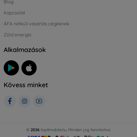
Blog
Kapcsolat
ÁFA nélküli vásárlás cégeknek
Zöld energia
Alkalmazások
Kövess minket
©
2026
top4mobile.hu. Minden jog fenntartva.