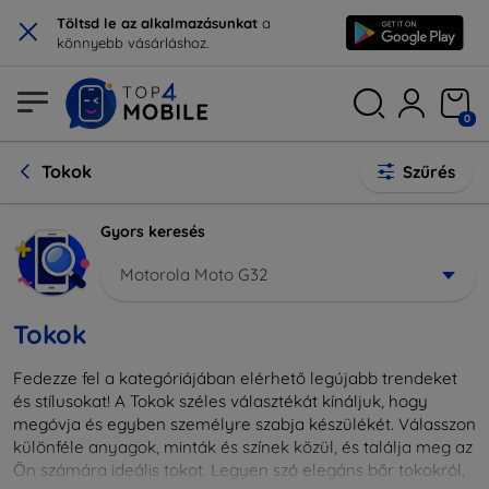
×
Töltsd le az alkalmazásunkat
a
könnyebb vásárláshoz.
0
Tokok
Szűrés
Gyors keresés
Motorola Moto G32
Tokok
Fedezze fel a kategóriájában elérhető legújabb trendeket
és stílusokat! A Tokok széles választékát kínáljuk, hogy
megóvja és egyben személyre szabja készülékét. Válasszon
különféle anyagok, minták és színek közül, és találja meg az
Ön számára ideális tokot. Legyen szó elegáns bőr tokokról,