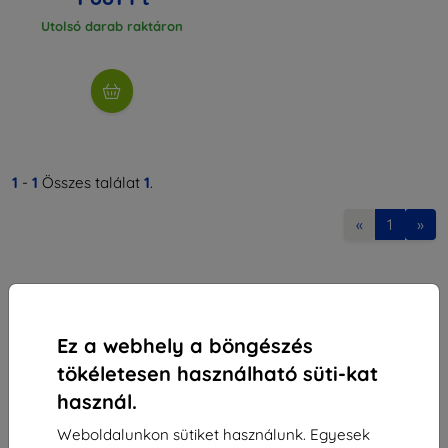
Utolsó darab raktáron
1
-
1
Összes találat
1
.
«
1
»
Ez a webhely a böngészés
tökéletesen használható süti-kat
Shield-Sk s.r.o.
használ.
Rudolf Mocka utca 3750/2A
841 04 Bratislava
Weboldalunkon sütiket használunk. Egyesek