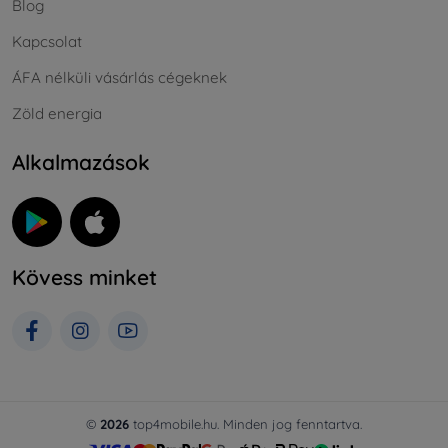
Blog
Kapcsolat
ÁFA nélküli vásárlás cégeknek
Zöld energia
Alkalmazások
Kövess minket
©
2026
top4mobile.hu. Minden jog fenntartva.