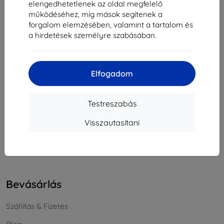
elengedhetetlenek az oldal megfelelő
Cégjegyzékszám:
46701494
működéséhez, míg mások segítenek a
ÁFA-azonosító:
SK2023549671
forgalom elemzésében, valamint a tartalom és
a hirdetések személyre szabásában.
Elérhetőség
Elfogadom
info@top4mobile.eu
Írjon nekünk
Testreszabás
Hétfőtől péntekig:
Visszautasítani
Online
8:00 - 16:00
Szombat és vasárnap:
Offline
Bevásárlás
Szállítás & Fizetés