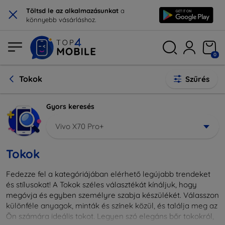
×
Töltsd le az alkalmazásunkat
a
könnyebb vásárláshoz.
0
Tokok
Szűrés
Gyors keresés
Vivo X70 Pro+
Tokok
Fedezze fel a kategóriájában elérhető legújabb trendeket
és stílusokat! A Tokok széles választékát kínáljuk, hogy
megóvja és egyben személyre szabja készülékét. Válasszon
különféle anyagok, minták és színek közül, és találja meg az
Ön számára ideális tokot. Legyen szó elegáns bőr tokokról,