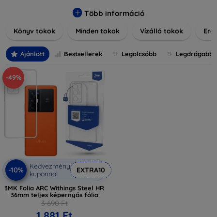
praktikus szilikon védelmekről, vagy dizájnos mintákról,
nálunk mindenki megtalálja a stílusához leginkább illő
Több információ
darabot. Böngésszen kínálatunkban, és tegye még
Könyv tokok
Minden tokok
Vízálló tokok
Ered
különlegesebbé eszközeit a tökéletes tokkal!
Ajánlott
Bestsellerek
Legolcsóbb
Legdrágabb
-49%
Kedvezmény
-10%
EXTRA10
kuponnal
3MK Folia ARC Withings Steel HR
36mm teljes képernyős fólia
3 690 Ft
1 881 Ft