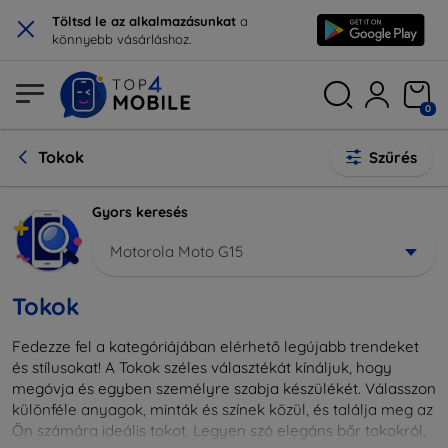
×
Töltsd le az alkalmazásunkat
a
könnyebb vásárláshoz.
0
Tokok
Szűrés
Gyors keresés
Motorola Moto G15
Tokok
Fedezze fel a kategóriájában elérhető legújabb trendeket
és stílusokat! A Tokok széles választékát kínáljuk, hogy
megóvja és egyben személyre szabja készülékét. Válasszon
különféle anyagok, minták és színek közül, és találja meg az
Ön számára ideális tokot. Legyen szó elegáns bőr tokokról,