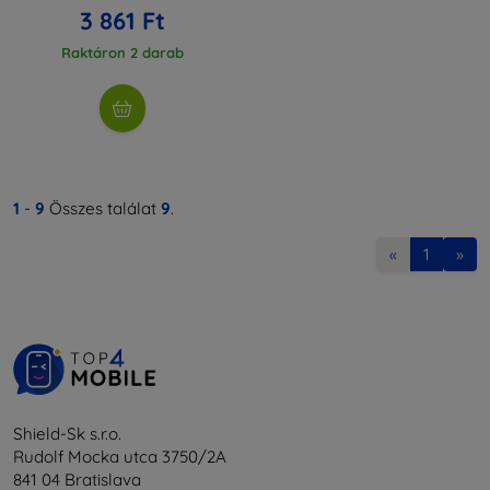
3 861 Ft
Raktáron 2 darab
1
-
9
Összes találat
9
.
«
1
»
Shield-Sk s.r.o.
Rudolf Mocka utca 3750/2A
841 04 Bratislava