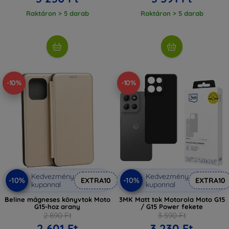
Raktáron > 5 darab
Raktáron > 5 darab
-10%
-10%
Kedvezmény
Kedvezmény
-10%
-10%
EXTRA10
EXTRA10
kuponnal
kuponnal
Beline mágneses könyvtok Moto
3MK Matt tok Motorola Moto G15
G15-hoz arany
/ G15 Power fekete
2 890 Ft
3 590 Ft
2 601 Ft
3 230 Ft