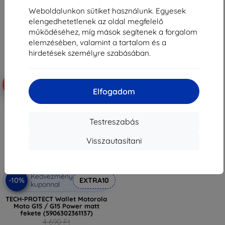
2 601 Ft
4 221 Ft
Weboldalunkon sütiket használunk. Egyesek
Raktáron 2 darab
elengedhetetlenek az oldal megfelelő
Raktáron > 5 darab
működéséhez, míg mások segítenek a forgalom
elemzésében, valamint a tartalom és a
hirdetések személyre szabásában.
-18%
Elfogadom
Testreszabás
Visszautasítani
Kedvezmény
-10%
EXTRA10
kuponnal
TECH-PROTECT Wallet Motorola
Moto G15 / G15 Power matt
fekete (5906302361137)
4 690 Ft