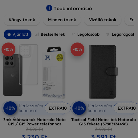
praktikus szilikon védelmekről, vagy dizájnos mintákról,
nálunk mindenki megtalálja a stílusához leginkább illő
Több információ
darabot. Böngésszen kínálatunkban, és tegye még
Könyv tokok
Minden tokok
Vízálló tokok
Ered
különlegesebbé eszközeit a tökéletes tokkal!
Ajánlott
Bestsellerek
Legolcsóbb
Legdrágabb
-10%
-10%
Kedvezmény
Kedvezmény
-10%
-10%
EXTRA10
EXTRA10
kuponnal
kuponnal
3mk Átlátszó tok Motorola Moto
Tactical Field Notes tok Motorola
G15 / G15 Power telefonhoz
G15 fekete (57983124498)
3 590 Ft
3 990 Ft
3 230 Ft
3 591 Ft