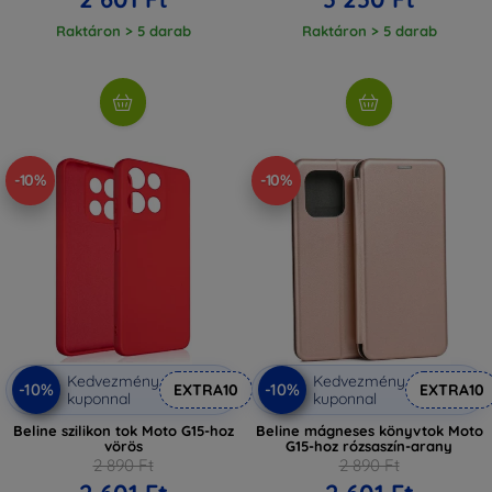
Raktáron > 5 darab
Raktáron > 5 darab
-10%
-10%
Kedvezmény
Kedvezmény
-10%
-10%
EXTRA10
EXTRA10
kuponnal
kuponnal
Beline szilikon tok Moto G15-hoz
Beline mágneses könyvtok Moto
vörös
G15-hoz rózsaszín-arany
2 890 Ft
2 890 Ft