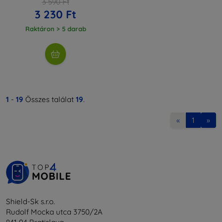
3 590 Ft
3 230 Ft
Raktáron > 5 darab
1
-
19
Összes találat
19
.
«
1
»
Shield-Sk s.r.o.
Rudolf Mocka utca 3750/2A