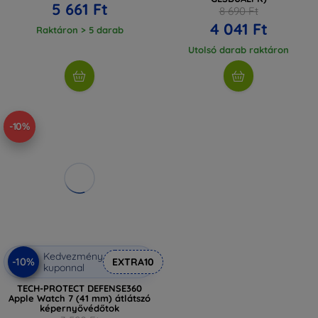
5 661 Ft
8 690 Ft
4 041 Ft
Raktáron > 5 darab
Utolsó darab raktáron
-10%
Kedvezmény
-10%
EXTRA10
kuponnal
TECH-PROTECT DEFENSE360
Apple Watch 7 (41 mm) átlátszó
képernyővédőtok