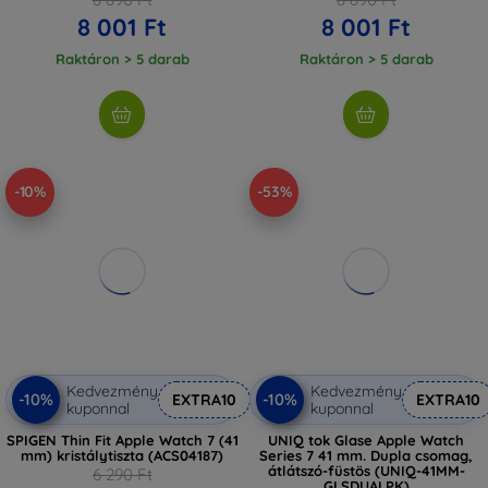
8 001 Ft
8 001 Ft
Raktáron > 5 darab
Raktáron > 5 darab
-10%
-53%
Kedvezmény
Kedvezmény
-10%
-10%
EXTRA10
EXTRA10
kuponnal
kuponnal
SPIGEN Thin Fit Apple Watch 7 (41
UNIQ tok Glase Apple Watch
mm) kristálytiszta (ACS04187)
Series 7 41 mm. Dupla csomag,
átlátszó-füstös (UNIQ-41MM-
6 290 Ft
GLSDUALPK)