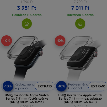
4 390 Ft
7 790 Ft
3 951 Ft
7 011 Ft
Raktáron > 5 darab
Raktáron 3 darab
-10%
-10%
Kedvezmény
Kedvezmény
-10%
-10%
EXTRA10
EXTRA10
kuponnal
kuponnal
UNIQ tok Garde Apple Watch
UNIQ Garde tok Apple Watch
Series 7 41mm füstös szürke
Series 7 41 mm-hez, átlátszó
(UNIQ-41MM-GARSMK)
(UNIQ-41MM-GARCLR)
6 990 Ft
6 990 Ft