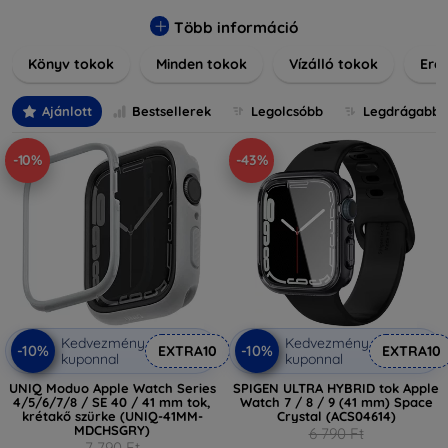
praktikus szilikon védelmekről, vagy dizájnos mintákról,
nálunk mindenki megtalálja a stílusához leginkább illő
Több információ
darabot. Böngésszen kínálatunkban, és tegye még
Könyv tokok
Minden tokok
Vízálló tokok
Ered
különlegesebbé eszközeit a tökéletes tokkal!
Ajánlott
Bestsellerek
Legolcsóbb
Legdrágabb
-10%
-43%
Kedvezmény
Kedvezmény
-10%
-10%
EXTRA10
EXTRA10
kuponnal
kuponnal
UNIQ Moduo Apple Watch Series
SPIGEN ULTRA HYBRID tok Apple
4/5/6/7/8 / SE 40 / 41 mm tok,
Watch 7 / 8 / 9 (41 mm) Space
krétakő szürke (UNIQ-41MM-
Crystal (ACS04614)
MDCHSGRY)
6 790 Ft
7 790 Ft