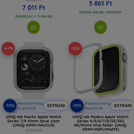
3 861 Ft
7 011 Ft
Utolsó darab raktáron
Raktáron > 5 darab
-47%
-10%
Kedvezmény
Kedvezmény
-10%
-10%
EXTRA10
EXTRA10
kuponnal
kuponnal
UNIQ tok Nautic Apple Watch
UNIQ tok Moduo Apple Watch
Series 7/8 41mm dove clear
Series 4/5/6/7/8/SE/SE2
(UNIQ-41MM-NAUCLR)
40/41mm lime-fehér (UNIQ-
41MM-MDFLIMWHT)
9 290 Ft