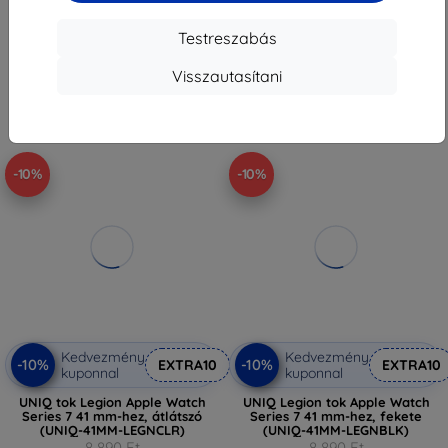
8 991 Ft
8 991 Ft
Testreszabás
Raktáron > 5 darab
Raktáron > 5 darab
Visszautasítani
-10%
-10%
Kedvezmény
Kedvezmény
-10%
-10%
EXTRA10
EXTRA10
kuponnal
kuponnal
UNIQ tok Legion Apple Watch
UNIQ Legion tok Apple Watch
Series 7 41 mm-hez, átlátszó
Series 7 41 mm-hez, fekete
(UNIQ-41MM-LEGNCLR)
(UNIQ-41MM-LEGNBLK)
8 890 Ft
8 890 Ft