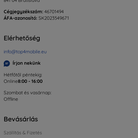
841 04 Bratislava
Cégjegyzékszám:
46701494
ÁFA-azonosító:
SK2023549671
Elérhetőség
info@top4mobile.eu
Írjon nekünk
Hétfőtől péntekig:
Online
8:00 - 16:00
Szombat és vasárnap:
Offline
Bevásárlás
Szállítás & Fizetés