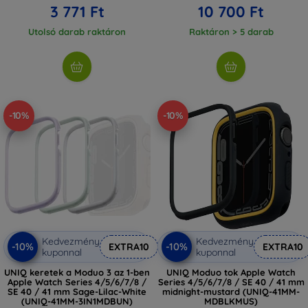
3 771 Ft
10 700 Ft
Utolsó darab raktáron
Raktáron > 5 darab
-10%
-10%
Kedvezmény
Kedvezmény
-10%
-10%
EXTRA10
EXTRA10
kuponnal
kuponnal
UNIQ keretek a Moduo 3 az 1-ben
UNIQ Moduo tok Apple Watch
Apple Watch Series 4/5/6/7/8 /
Series 4/5/6/7/8 / SE 40 / 41 mm
SE 40 / 41 mm Sage-Lilac-White
midnight-mustard (UNIQ-41MM-
(UNIQ-41MM-3IN1MDBUN)
MDBLKMUS)