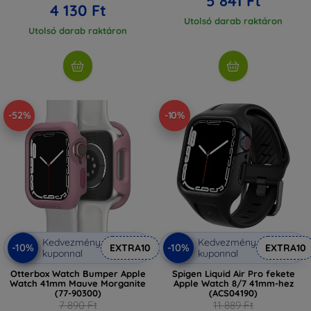
5 841 Ft
4 130 Ft
Utolsó darab raktáron
Utolsó darab raktáron
-52%
-10%
Kedvezmény
Kedvezmény
-10%
-10%
EXTRA10
EXTRA10
kuponnal
kuponnal
Otterbox Watch Bumper Apple
Spigen Liquid Air Pro fekete
Watch 41mm Mauve Morganite
Apple Watch 8/7 41mm-hez
(77-90300)
(ACS04190)
7 890 Ft
11 889 Ft