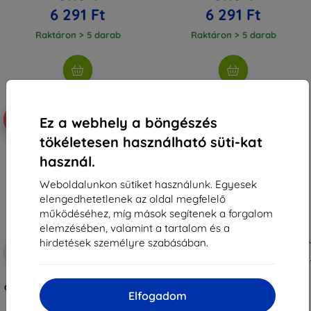
6 291 Ft
6 291 Ft
Raktáron > 5 darab
Raktáron > 5 darab
-10%
-10%
Ez a webhely a böngészés
tökéletesen használható süti-kat
használ.
Weboldalunkon sütiket használunk. Egyesek
elengedhetetlenek az oldal megfelelő
működéséhez, míg mások segítenek a forgalom
elemzésében, valamint a tartalom és a
hirdetések személyre szabásában.
Kedvezmény
Kedvezmény
-10%
-10%
EXTRA10
EXTRA10
kuponnal
kuponnal
3MK FlexibleGlass Lite Samsung
UNIQ Valencia tok Apple Watch
Galaxy M53 5G M536 hibrid edzett
Series 4/5/6/7/SE 40/41 mm-hez,
Elfogadom
üveg Lite (5903108497435)
grafit (UNIQ-41MM-VALGRP)
9 990 Ft
9 990 Ft