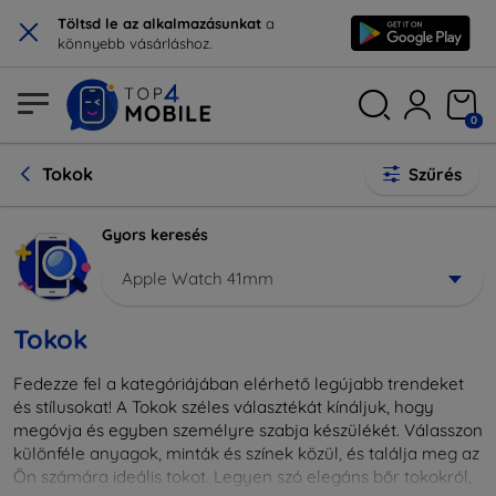
×
Töltsd le az alkalmazásunkat
a
könnyebb vásárláshoz.
0
Tokok
Szűrés
Gyors keresés
Apple Watch 41mm
Tokok
Fedezze fel a kategóriájában elérhető legújabb trendeket
és stílusokat! A Tokok széles választékát kínáljuk, hogy
megóvja és egyben személyre szabja készülékét. Válasszon
különféle anyagok, minták és színek közül, és találja meg az
Ön számára ideális tokot. Legyen szó elegáns bőr tokokról,