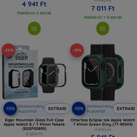
7 790 Ft
4 941 Ft
7 011 Ft
Raktáron 2 darab
Raktáron > 5 darab
-26%
-41%
Kedvezmény
Kedvezmény
-10%
-10%
EXTRA10
EXTRA10
kuponnal
kuponnal
Eiger Mountain Glass Full Case
Otterbox Eclipse tok Apple Watch
Apple Watch 8 / 7 41mm fekete
7 41mm Green Envy (77-90549)
(EGSP00895)
9 890 Ft
5 589 Ft