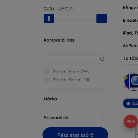
Könyv 
2490
-
4690
Ft
Eredeti
iPad, T
Kompatibilitás
AirPod
Töltőt
Xiaomi Poco C65
Xiaomi Redmi 13C
Márka
Ajá
Színvariáció
-10%
Részletes szűrő