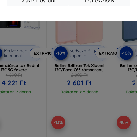
Visszautasítani
Testreszabás
Kedvezmény
Kedvezmény
%
-10%
-10%
EXTRA10
EXTRA10
kuponnal
kuponnal
k
énztárca tok Redmi
Beline Szilikon Tok Xiaomi
Beline s
13C 5G fekete
13C/Poco C65 rózsaarany
13C/
4 690 Ft
2 890 Ft
4 221 Ft
2 601 Ft
2
aktáron 2 darab
Raktáron > 5 darab
Raktá
-10%
-10%