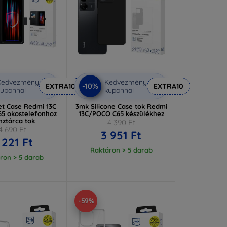
Kedvezmény
Kedvezmény
-10%
EXTRA10
EXTRA10
uponnal
kuponnal
et Case Redmi 13C
3mk Silicone Case tok Redmi
65 okostelefonhoz
13C/POCO C65 készülékhez
nztárca tok
4 390 Ft
4 690 Ft
3 951 Ft
 221 Ft
Raktáron > 5 darab
ron > 5 darab
-59%