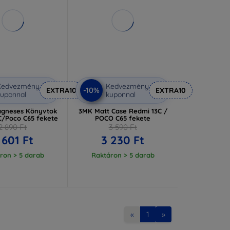
Kedvezmény
Kedvezmény
-10%
EXTRA10
EXTRA10
uponnal
kuponnal
ágneses Könyvtok
3MK Matt Case Redmi 13C /
C/Poco C65 fekete
POCO C65 fekete
2 890 Ft
3 590 Ft
 601 Ft
3 230 Ft
ron > 5 darab
Raktáron > 5 darab
«
1
»