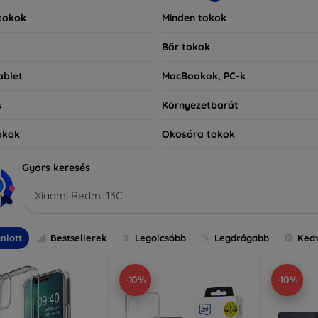
tokok
Minden tokok
Bőr tokok
ablet
MacBookok, PC-k
s
Környezetbarát
okok
Okosóra tokok
Gyors keresés
Xiaomi Redmi 13C
nlott
Bestsellerek
Legolcsóbb
Legdrágabb
Ked
-10%
-10%