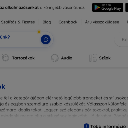
e az alkalmazásunkat
a könnyebb vásárláshoz.
Szállítás & Fizetés
Blog
Cashback
Áru visszaküldése
tünk?
k, a t
|
Tartozékok
Audio
Szíjak
ok
 fel a kategóriájában elérhető legújabb trendeket és stílusokat!
a és egyben személyre szabja készülékét. Válasszon különféle a
zámára ideális tokot. Legyen szó elegáns bőr tokokról, praktikus
 mindenki megtalálja a stílusához leginkább illő darabot. Böng
egesebbé eszközeit a tökéletes tokkal!
Több információ