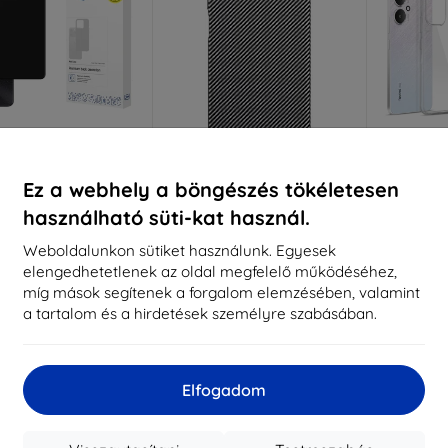
Kedvezmény
Kedvezmény
%
-10%
-10%
EXTRA10
EXTRA10
kuponnal
kuponnal
k
Ez a webhely a böngészés tökéletesen
tt Case matt védőtok
Beline Karbon masszív tok
3MK Clea
használható süti-kat használ.
 13C 5G készülékhez
Xiaomi Redmi13C fekete
doboz
3 590 Ft
Weboldalunkon sütiket használunk. Egyesek
2 890 Ft
3 230 Ft
2
elengedhetetlenek az oldal megfelelő működéséhez,
2 601 Ft
míg mások segítenek a forgalom elemzésében, valamint
aktáron 1 darab
Raktá
a tartalom és a hirdetések személyre szabásában.
Raktáron > 5 darab
Elfogadom
-10%
-10%