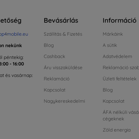
hetőség
Bevásárlás
Információ
op4mobile.eu
Szállítás & Fizetés
Márkáink
Blog
A sütik
jon nekünk
Cashback
Adatvédelem
l péntekig:
8:00 - 16:00
Áru visszaküldése
Reklamáció szab
t és vasárnap:
Reklamáció
Üzleti feltételek
Kapcsolat
Blog
Nagykereskedelmi
Kapcsolat
ÁFA nélküli vásá
cégeknek
Zöld energia