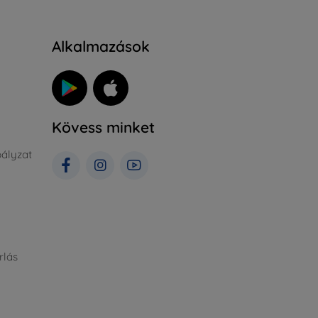
Alkalmazások
Kövess minket
ályzat
rlás