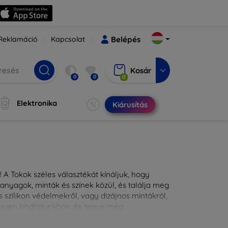
Reklamáció
Kapcsolat
Belépés
Kosár
0
0
0
Elektronika
Kiárusítás
 A Tokok széles választékát kínáljuk, hogy
nyagok, minták és színek közül, és találja meg
 szilikon védelmekről, vagy dizájnos mintákról,
ésszen kínálatunkban, és tegye még