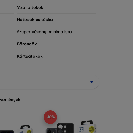
Vízálló tokok
Hátizsák és táska
Szuper vékony, minimalista
Bőröndök
Kártyatokok
vezmények
-10%