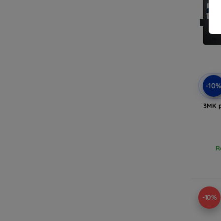
-10
3MK p
R
-10%