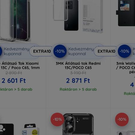
Kedvezmény
Kedvezmény
%
-10%
-10%
EXTRA10
EXTRA10
kuponnal
kuponnal
k
e Átlátszó Tok Xiaomi
3MK Átlátszó tok Redmi
3mk Wall
 13C / Poco C65, 1mm
13C/POCO C65
/ POCO C
pé
2 890 Ft
3 190 Ft
2 601 Ft
2 871 Ft
4
ktáron > 5 darab
Raktáron > 5 darab
Raktá
-10%
-10%