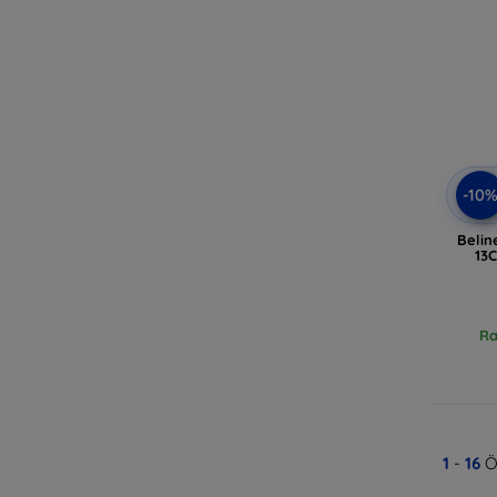
-10
Belin
13
Ra
1
-
16
Ö