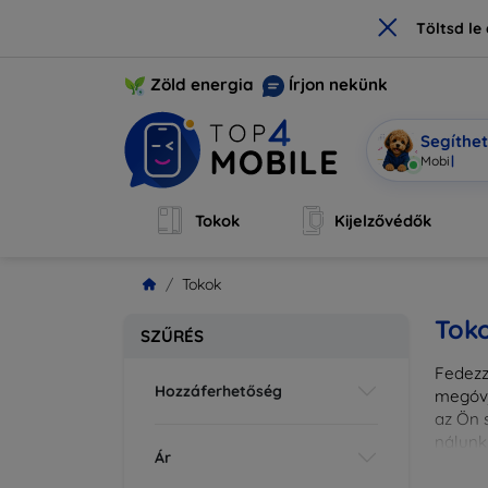
×
Töltsd l
Zöld energia
Írjon nekünk
Segíthe
Mobi vagyo
Tokok
Kijelzővédők
Tokok
Tok
SZŰRÉS
Fedezze
Hozzáferhetőség
megóvj
az Ön s
nálunk
Ár
különl