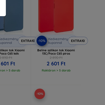
Kedvezmény
Kedvezmény
-10%
EXTRA10
EXTRA10
uponnal
kuponnal
zilikon tok Xiaomi
Beline szilikon tok Xiaomi
Poco C65 kék
13C/Poco C65 piros
2 890 Ft
2 890 Ft
 601 Ft
2 601 Ft
ron > 5 darab
Raktáron > 5 darab
-10%