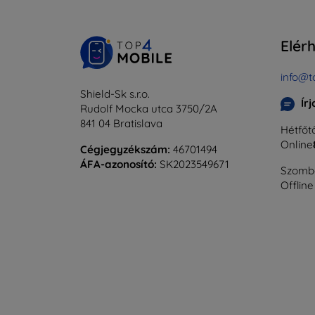
Elér
info@t
Shield-Sk s.r.o.
Ír
Rudolf Mocka utca 3750/2A
841 04 Bratislava
Hétfőtő
Online
Cégjegyzékszám:
46701494
ÁFA-azonosító:
SK2023549671
Szomba
Offline