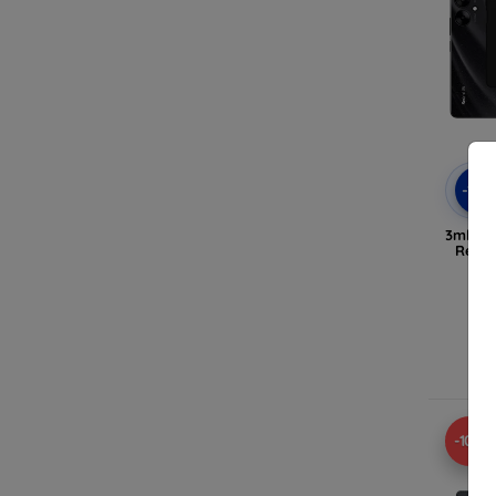
-10
3mk Ma
Redmi
R
-10%