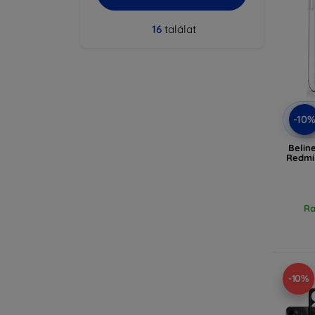
16
találat
-10
Belin
Redmi
Ra
-10%