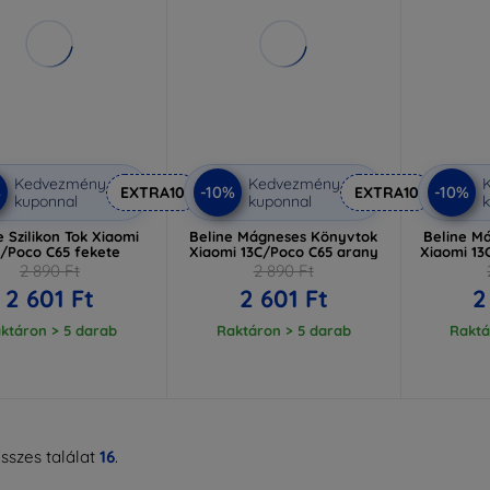
Kedvezmény
Kedvezmény
%
-10%
-10%
EXTRA10
EXTRA10
kuponnal
kuponnal
k
e Szilikon Tok Xiaomi
Beline Mágneses Könyvtok
Beline M
C/Poco C65 fekete
Xiaomi 13C/Poco C65 arany
Xiaomi 13
2 890 Ft
2 890 Ft
2 601 Ft
2 601 Ft
2
ktáron > 5 darab
Raktáron > 5 darab
Raktá
sszes találat
16
.