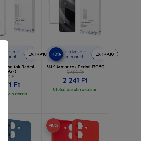
Kedvezmény
Kedvezmény
-10%
EXTRA10
EXTRA10
uponnal
kuponnal
r Case tok Redmi
3MK Armor tok Redmi 13C 5G
13C 5G ()
5 489 Ft
3 190 Ft
2 241 Ft
 871 Ft
Utolsó darab raktáron
ron > 5 darab
-10%