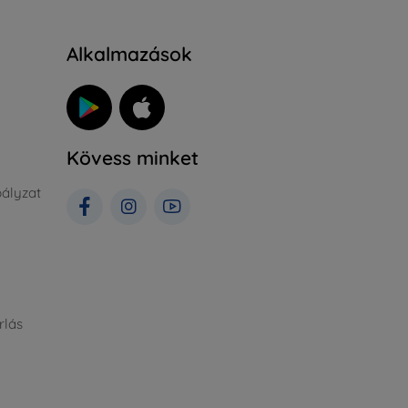
Alkalmazások
Kövess minket
ályzat
rlás