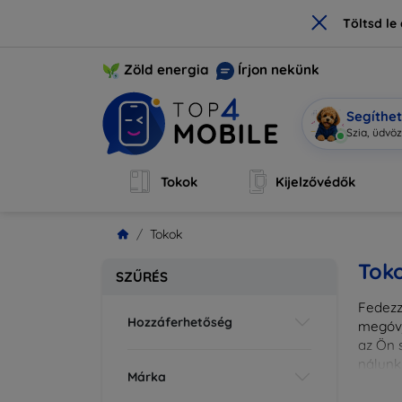
×
Töltsd l
Zöld energia
Írjon nekünk
Segíthe
Sz
|
Tokok
Kijelzővédők
Tokok
Tok
SZŰRÉS
Fedezze
Hozzáferhetőség
megóvj
az Ön s
nálunk
Márka
különl