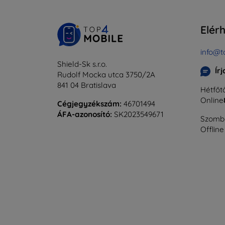
Elér
info@t
Shield-Sk s.r.o.
Ír
Rudolf Mocka utca 3750/2A
841 04 Bratislava
Hétfőtő
Online
Cégjegyzékszám:
46701494
ÁFA-azonosító:
SK2023549671
Szomba
Offline