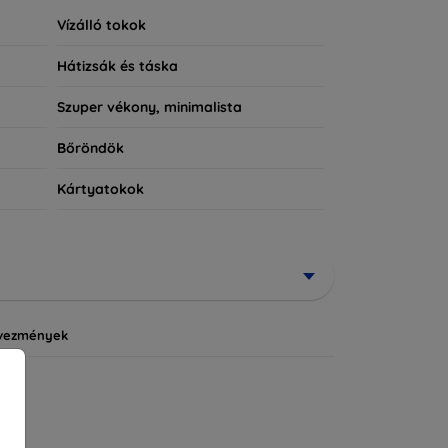
Vízálló tokok
Hátizsák és táska
Szuper vékony, minimalista
Bőröndök
Kártyatokok
vezmények