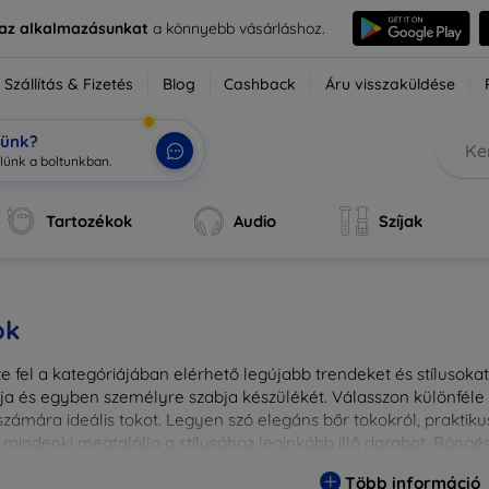
e az alkalmazásunkat
a könnyebb vásárláshoz.
Szállítás & Fizetés
Blog
Cashback
Áru visszaküldése
tünk?
Tartozékok
Audio
Szíjak
ok
 fel a kategóriájában elérhető legújabb trendeket és stílusokat!
a és egyben személyre szabja készülékét. Válasszon különféle a
zámára ideális tokot. Legyen szó elegáns bőr tokokról, praktikus
 mindenki megtalálja a stílusához leginkább illő darabot. Böng
egesebbé eszközeit a tökéletes tokkal!
Több információ