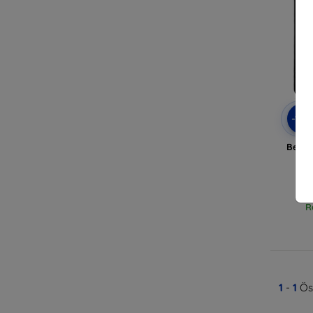
-10
Belin
C
R
1
-
1
Öss