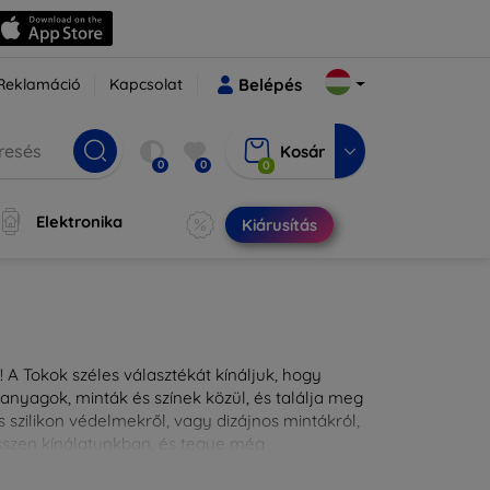
Reklamáció
Kapcsolat
Belépés
Kosár
0
0
0
Elektronika
Kiárusítás
 A Tokok széles választékát kínáljuk, hogy
nyagok, minták és színek közül, és találja meg
 szilikon védelmekről, vagy dizájnos mintákról,
ésszen kínálatunkban, és tegye még