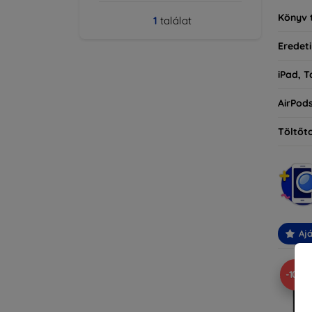
Könyv 
1
találat
Eredeti
iPad, T
AirPod
Töltőt
Ajá
-10%