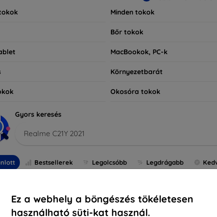
tokok
Minden tokok
Bőr tokok
ablet
MacBookok, PC-k
s
Környezetbarát
okok
Okosóra tokok
Gyors keresés
Realme C21Y 2021
nlott
Bestsellerek
Legolcsóbb
Legdrágabb
Ked
Ez a webhely a böngészés tökéletesen
használható süti-kat használ.