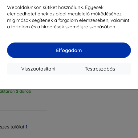
Weboldalunkon sütiket használunk. Egyesek
elengedhetetlenek az oldal megfelelő működéséhez,
míg mások segítenek a forgalom elemzésében, valamint
a tartalom és a hirdetések személyre szabásában.
Elfogadom
Kedvezmény
%
EXTRA10
kuponnal
e szilikon tok Realme
Visszautasítani
Testreszabás
21Y 2021 fekete
2 890 Ft
2 601 Ft
aktáron 2 darab
zes találat
1
.