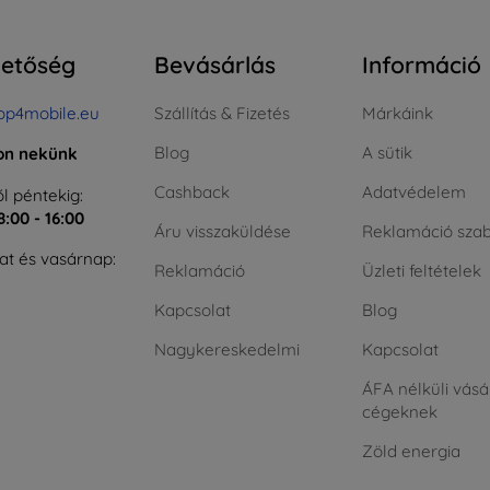
hetőség
Bevásárlás
Információ
op4mobile.eu
Szállítás & Fizetés
Márkáink
Blog
A sütik
jon nekünk
Cashback
Adatvédelem
l péntekig:
8:00 - 16:00
Áru visszaküldése
Reklamáció szab
t és vasárnap:
Reklamáció
Üzleti feltételek
Kapcsolat
Blog
Nagykereskedelmi
Kapcsolat
ÁFA nélküli vásá
cégeknek
Zöld energia