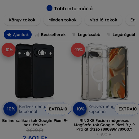
praktikus szilikon védelmekről, vagy dizájnos mintákról,
nálunk mindenki megtalálja a stílusához leginkább illő
Több információ
darabot. Böngésszen kínálatunkban, és tegye még
Könyv tokok
Minden tokok
Vízálló tokok
Ered
különlegesebbé eszközeit a tökéletes tokkal!
Ajánlott
Bestsellerek
Legolcsóbb
Legdrágabb
-10%
-10%
Kedvezmény
Kedvezmény
-10%
-10%
EXTRA10
EXTRA10
kuponnal
kuponnal
Beline szilikon tok Google Pixel 9-
RINGKE Fusion mágneses
hez, fekete
MagSafe tok Google Pixel 9 / 9
Pro átlátszó (8809961789007)
2 890 Ft
7 390 Ft
2 601 Ft