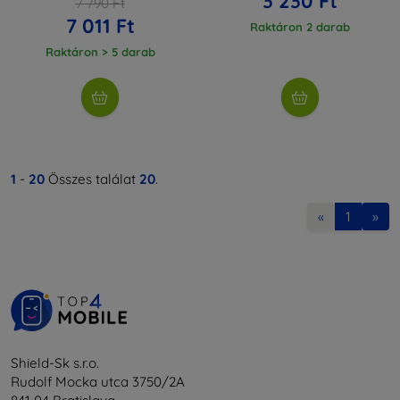
3 230 Ft
7 790 Ft
7 011 Ft
Raktáron 2 darab
Raktáron > 5 darab
1
-
20
Összes találat
20
.
«
1
»
Shield-Sk s.r.o.
Rudolf Mocka utca 3750/2A