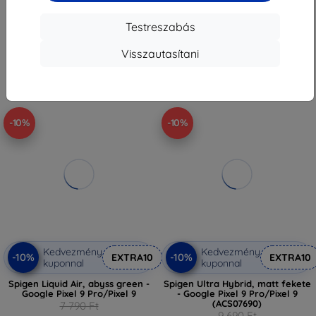
13 041 Ft
7 011 Ft
Testreszabás
Raktáron > 5 darab
Raktáron > 5 darab
Visszautasítani
-10%
-10%
Kedvezmény
Kedvezmény
-10%
-10%
EXTRA10
EXTRA10
kuponnal
kuponnal
Spigen Liquid Air, abyss green -
Spigen Ultra Hybrid, matt fekete
Google Pixel 9 Pro/Pixel 9
- Google Pixel 9 Pro/Pixel 9
(ACS07690)
7 790 Ft
9 690 Ft