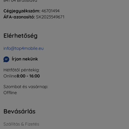
841 04 Bratislava
Cégjegyzékszám:
46701494
ÁFA-azonosító:
SK2023549671
Elérhetőség
info@top4mobile.eu
Írjon nekünk
Hétfőtől péntekig:
Online
8:00 - 16:00
Szombat és vasárnap:
Offline
Bevásárlás
Szállítás & Fizetés