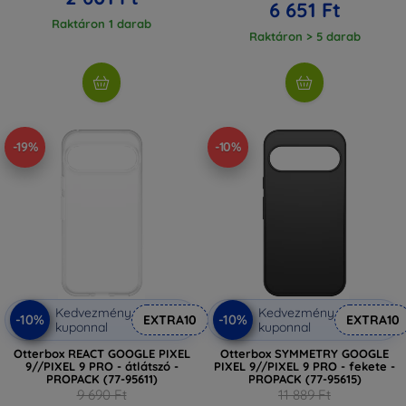
6 651 Ft
Raktáron 1 darab
Raktáron > 5 darab
-19%
-10%
Kedvezmény
Kedvezmény
-10%
-10%
EXTRA10
EXTRA10
kuponnal
kuponnal
Otterbox REACT GOOGLE PIXEL
Otterbox SYMMETRY GOOGLE
9//PIXEL 9 PRO - átlátszó -
PIXEL 9//PIXEL 9 PRO - fekete -
PROPACK (77-95611)
PROPACK (77-95615)
9 690 Ft
11 889 Ft