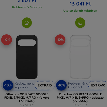
2 601 Ft
13 041 Ft
Raktáron > 5 darab
Utolsó darab raktáron
-10%
-10%
Kedvezmény
Kedvezmény
-10%
-10%
EXTRA10
EXTRA10
kuponnal
kuponnal
Otterbox OB REACT GOOGLE
Otterbox OB REACT GOOGLE
PIXEL 9/PIXEL 9/PRO - fekete
PIXEL 9/PIXEL 9/PRO - átlátszó
(77-95609)
(77-95612)
9 690 Ft
9 690 Ft