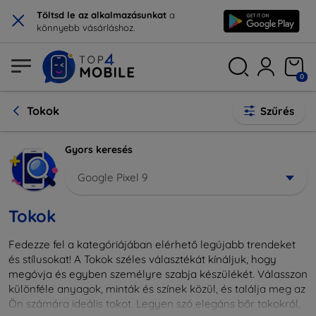
×
Töltsd le az alkalmazásunkat
a
könnyebb vásárláshoz.
0
Tokok
Szűrés
Gyors keresés
Google Pixel 9
Tokok
Fedezze fel a kategóriájában elérhető legújabb trendeket
és stílusokat! A Tokok széles választékát kínáljuk, hogy
megóvja és egyben személyre szabja készülékét. Válasszon
különféle anyagok, minták és színek közül, és találja meg az
Ön számára ideális tokot. Legyen szó elegáns bőr tokokról,