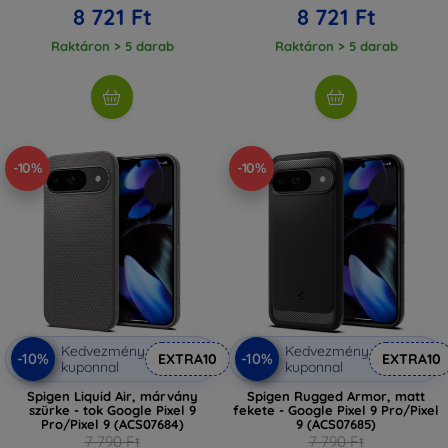
8 721 Ft
8 721 Ft
Raktáron > 5 darab
Raktáron > 5 darab
-10%
-10%
Kedvezmény
Kedvezmény
-10%
-10%
EXTRA10
EXTRA10
kuponnal
kuponnal
Spigen Liquid Air, márvány
Spigen Rugged Armor, matt
szürke - tok Google Pixel 9
fekete - Google Pixel 9 Pro/Pixel
Pro/Pixel 9 (ACS07684)
9 (ACS07685)
7 790 Ft
7 790 Ft