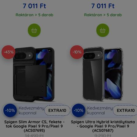
7 011 Ft
7 011 Ft
Raktáron > 5 darab
Raktáron > 5 darab
-43%
-10%
Kedvezmény
Kedvezmény
-10%
-10%
EXTRA10
EXTRA10
kuponnal
kuponnal
Spigen Slim Armor CS, fekete -
Spigen Ultra Hybrid kristálytiszta
tok Google Pixel 9 Pro/Pixel 9
- Google Pixel 9 Pro/Pixel 9
(ACS07695)
(ACS07687)
14 490 Ft
9 290 Ft