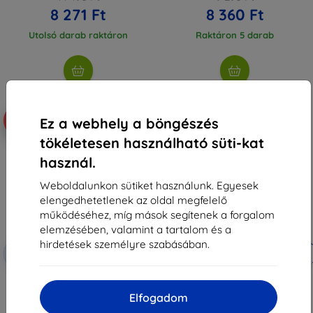
8 271 Ft
8 360 Ft
Utolsó darab raktáron
Raktáron 5 darab
-10%
-10%
Ez a webhely a böngészés
tökéletesen használható süti-kat
használ.
Weboldalunkon sütiket használunk. Egyesek
elengedhetetlenek az oldal megfelelő
működéséhez, míg mások segítenek a forgalom
elemzésében, valamint a tartalom és a
hirdetések személyre szabásában.
Kedvezmény
Kedvezmény
-10%
-10%
EXTRA10
EXTRA10
kuponnal
kuponnal
Spigen Tough Armor, fekete -
Spigen Liquid Air, matt fekete -
Google Pixel 9 Pro/Pixel 9
Google Pixel 9 Pro/Pixel 9
Elfogadom
(ACS07692)
(ACS07682)
14 490 Ft
7 790 Ft