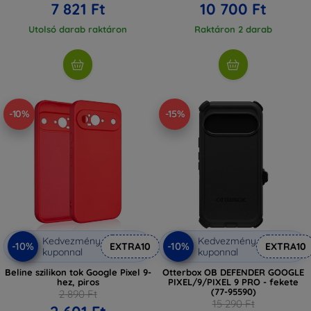
7 821 Ft
10 700 Ft
Utolsó darab raktáron
Raktáron 2 darab
-10%
-15%
Kedvezmény
Kedvezmény
-10%
-10%
EXTRA10
EXTRA10
kuponnal
kuponnal
Beline szilikon tok Google Pixel 9-
Otterbox OB DEFENDER GOOGLE
hez, piros
PIXEL/9/PIXEL 9 PRO - fekete
(77-95590)
2 890 Ft
15 290 Ft