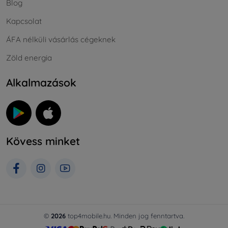
Blog
Kapcsolat
ÁFA nélküli vásárlás cégeknek
Zöld energia
Alkalmazások
Kövess minket
©
2026
top4mobile.hu. Minden jog fenntartva.