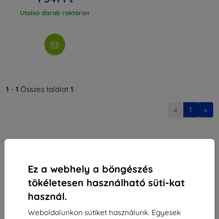
Utolsó darab raktáron
1
-
1
Összes találat
1
.
«
1
»
Ez a webhely a böngészés
tökéletesen használható süti-kat
Shield-Sk s.r.o.
használ.
Rudolf Mocka utca 3750/2A
841 04 Bratislava
Weboldalunkon sütiket használunk. Egyesek