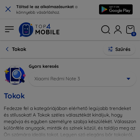
×
Töltsd le az alkalmazásunkat
a
könnyebb vásárláshoz.
0
Tokok
Szűrés
Gyors keresés
Xiaomi Redmi Note 3
Tokok
Fedezze fel a kategóriájában elérhető legújabb trendeket
és stílusokat! A Tokok széles választékát kínáljuk, hogy
megóvja és egyben személyre szabja készülékét. Válasszon
különféle anyagok, minták és színek közül, és találja meg az
Ön számára ideális tokot. Legyen szó elegáns bőr tokokról,