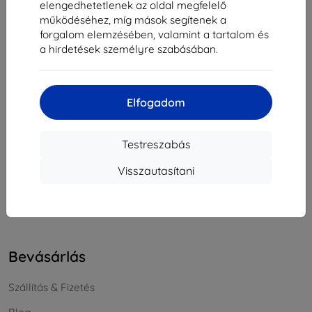
elengedhetetlenek az oldal megfelelő
Cégjegyzékszám:
46701494
működéséhez, míg mások segítenek a
ÁFA-azonosító:
SK2023549671
forgalom elemzésében, valamint a tartalom és
a hirdetések személyre szabásában.
Elérhetőség
Elfogadom
info@top4mobile.eu
Írjon nekünk
Testreszabás
Hétfőtől péntekig:
Visszautasítani
Online
8:00 - 16:00
Szombat és vasárnap:
Offline
Bevásárlás
Szállítás & Fizetés