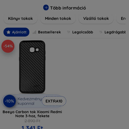
praktikus szilikon védelmekről, vagy dizájnos mintákról,
nálunk mindenki megtalálja a stílusához leginkább illő
Több információ
darabot. Böngésszen kínálatunkban, és tegye még
Könyv tokok
Minden tokok
Vízálló tokok
Ered
különlegesebbé eszközeit a tökéletes tokkal!
Ajánlott
Bestsellerek
Legolcsóbb
Legdrágabb
-54%
Kedvezmény
-10%
EXTRA10
kuponnal
Beeyo Carbon tok Xiaomi Redmi
Note 3-hoz, fekete
2 890 Ft
1 341 Ft