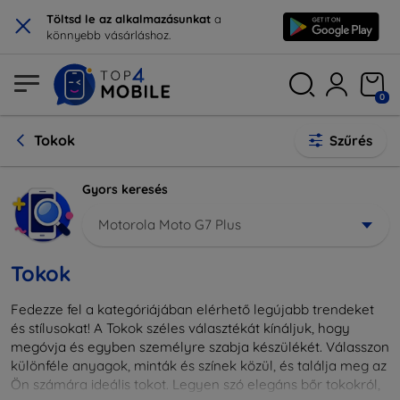
×
Töltsd le az alkalmazásunkat
a
könnyebb vásárláshoz.
0
Tokok
Szűrés
Gyors keresés
Motorola Moto G7 Plus
Tokok
Fedezze fel a kategóriájában elérhető legújabb trendeket
és stílusokat! A Tokok széles választékát kínáljuk, hogy
megóvja és egyben személyre szabja készülékét. Válasszon
különféle anyagok, minták és színek közül, és találja meg az
Ön számára ideális tokot. Legyen szó elegáns bőr tokokról,