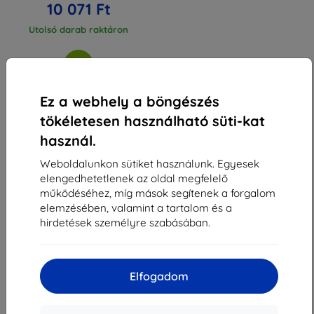
10 071 Ft
Utolsó darab raktáron
Ez a webhely a böngészés
tökéletesen használható süti-kat
1
-
3
Összes találat
3
.
használ.
«
1
»
Weboldalunkon sütiket használunk. Egyesek
elengedhetetlenek az oldal megfelelő
működéséhez, míg mások segítenek a forgalom
elemzésében, valamint a tartalom és a
hirdetések személyre szabásában.
Shield-Sk s.r.o.
Elfogadom
Rudolf Mocka utca 3750/2A
841 04 Bratislava