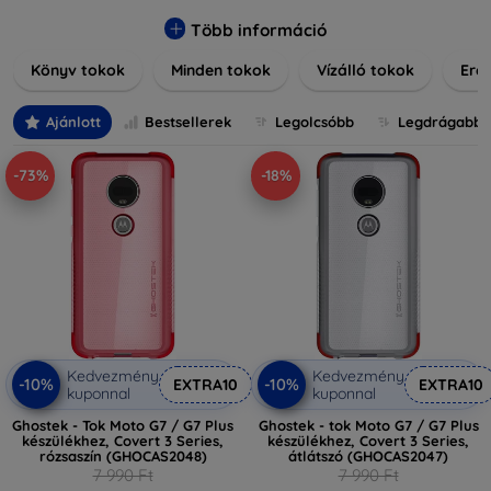
praktikus szilikon védelmekről, vagy dizájnos mintákról,
nálunk mindenki megtalálja a stílusához leginkább illő
Több információ
darabot. Böngésszen kínálatunkban, és tegye még
Könyv tokok
Minden tokok
Vízálló tokok
Ered
különlegesebbé eszközeit a tökéletes tokkal!
Ajánlott
Bestsellerek
Legolcsóbb
Legdrágabb
-73%
-18%
Kedvezmény
Kedvezmény
-10%
-10%
EXTRA10
EXTRA10
kuponnal
kuponnal
Ghostek - Tok Moto G7 / G7 Plus
Ghostek - tok Moto G7 / G7 Plus
készülékhez, Covert 3 Series,
készülékhez, Covert 3 Series,
rózsaszín (GHOCAS2048)
átlátszó (GHOCAS2047)
7 990 Ft
7 990 Ft