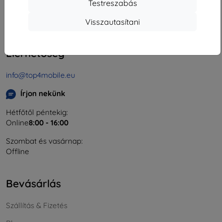
Testreszabás
Cégjegyzékszám:
46701494
ÁFA-azonosító:
SK2023549671
Visszautasítani
Elérhetőség
info@top4mobile.eu
Írjon nekünk
Hétfőtől péntekig:
Online
8:00 - 16:00
Szombat és vasárnap:
Offline
Bevásárlás
Szállítás & Fizetés