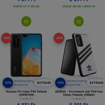
Raktáron 3 darab
Utolsó darab raktáron
-28%
-45%
Kedvezmény
Kedvezmény
-10%
-10%
EXTRA10
EXTRA10
kuponnal
kuponnal
Huawei PU Case P40 fekete
ADIDAS - Formázott tok P40-hez
(51993709)
fehér/fekete (39063)
9 490 Ft
9 890 Ft
6 831 Ft
5 391 Ft