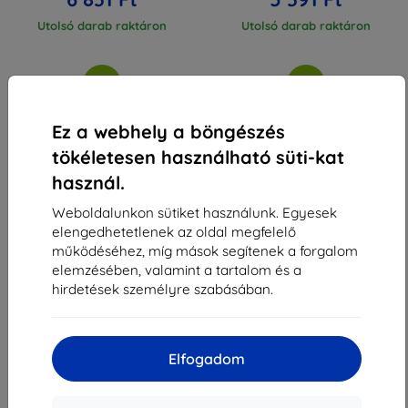
Utolsó darab raktáron
Utolsó darab raktáron
Ez a webhely a böngészés
tökéletesen használható süti-kat
1
-
4
Összes találat
4
.
használ.
«
1
»
Weboldalunkon sütiket használunk. Egyesek
elengedhetetlenek az oldal megfelelő
működéséhez, míg mások segítenek a forgalom
elemzésében, valamint a tartalom és a
hirdetések személyre szabásában.
Shield-Sk s.r.o.
Elfogadom
Rudolf Mocka utca 3750/2A
841 04 Bratislava