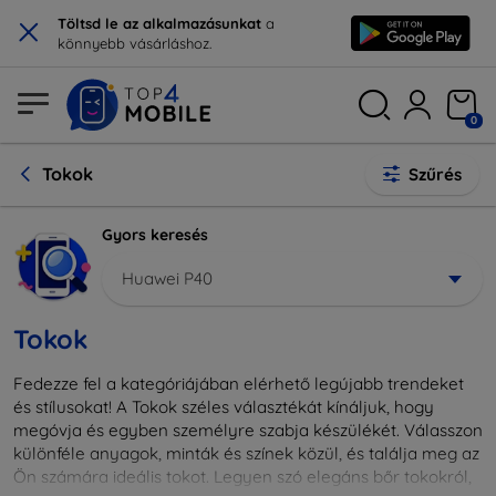
×
Töltsd le az alkalmazásunkat
a
könnyebb vásárláshoz.
0
Tokok
Szűrés
Gyors keresés
Huawei P40
Tokok
Fedezze fel a kategóriájában elérhető legújabb trendeket
és stílusokat! A Tokok széles választékát kínáljuk, hogy
megóvja és egyben személyre szabja készülékét. Válasszon
különféle anyagok, minták és színek közül, és találja meg az
Ön számára ideális tokot. Legyen szó elegáns bőr tokokról,