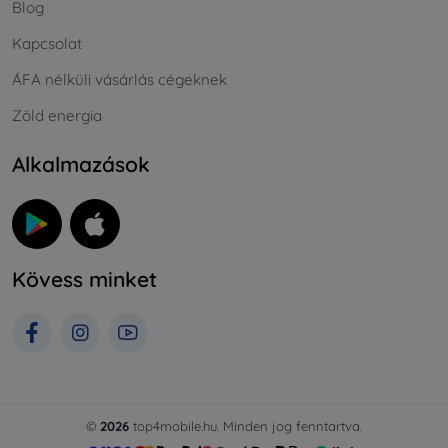
Blog
Kapcsolat
ÁFA nélküli vásárlás cégeknek
Zöld energia
Alkalmazások
Kövess minket
©
2026
top4mobile.hu. Minden jog fenntartva.