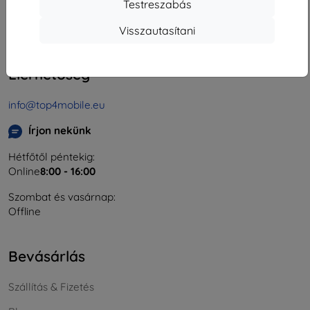
Testreszabás
Cégjegyzékszám:
46701494
ÁFA-azonosító:
SK2023549671
Visszautasítani
Elérhetőség
info@top4mobile.eu
Írjon nekünk
Hétfőtől péntekig:
Online
8:00 - 16:00
Szombat és vasárnap:
Offline
Bevásárlás
Szállítás & Fizetés