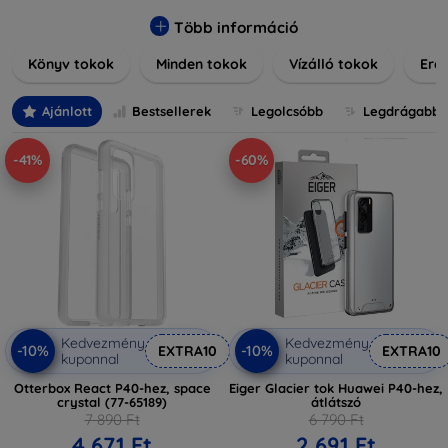
praktikus szilikon védelmekről, vagy dizájnos mintákról,
nálunk mindenki megtalálja a stílusához leginkább illő
Több információ
darabot. Böngésszen kínálatunkban, és tegye még
Könyv tokok
Minden tokok
Vízálló tokok
Ered
különlegesebbé eszközeit a tökéletes tokkal!
Ajánlott
Bestsellerek
Legolcsóbb
Legdrágabb
-41%
-60%
Kedvezmény
Kedvezmény
-10%
-10%
EXTRA10
EXTRA10
kuponnal
kuponnal
Otterbox React P40-hez, space
Eiger Glacier tok Huawei P40-hez,
crystal (77-65189)
átlátszó
7 890 Ft
6 790 Ft
4 671 Ft
2 691 Ft