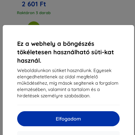
2 601 Ft
Raktáron 3 darab
Ez a webhely a böngészés
tökéletesen használható süti-kat
1
-
3
Összes találat
3
.
használ.
«
1
»
Weboldalunkon sütiket használunk. Egyesek
elengedhetetlenek az oldal megfelelő
működéséhez, míg mások segítenek a forgalom
elemzésében, valamint a tartalom és a
hirdetések személyre szabásában.
Shield-Sk s.r.o.
Elfogadom
Rudolf Mocka utca 3750/2A
841 04 Bratislava