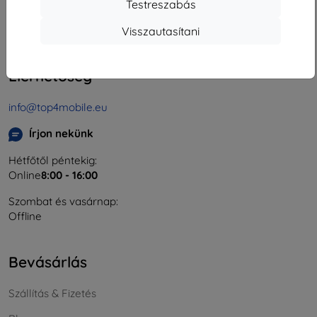
Testreszabás
Cégjegyzékszám:
46701494
ÁFA-azonosító:
SK2023549671
Visszautasítani
Elérhetőség
info@top4mobile.eu
Írjon nekünk
Hétfőtől péntekig:
Online
8:00 - 16:00
Szombat és vasárnap:
Offline
Bevásárlás
Szállítás & Fizetés