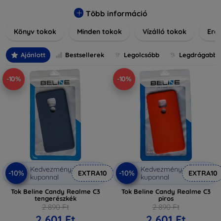
praktikus szilikon védelmekről, vagy dizájnos mintákról,
nálunk mindenki megtalálja a stílusához leginkább illő
Több információ
darabot. Böngésszen kínálatunkban, és tegye még
Könyv tokok
Minden tokok
Vízálló tokok
Ered
különlegesebbé eszközeit a tökéletes tokkal!
Ajánlott
Bestsellerek
Legolcsóbb
Legdrágabb
-10%
-10%
Kedvezmény
Kedvezmény
-10%
-10%
EXTRA10
EXTRA10
kuponnal
kuponnal
Tok Beline Candy Realme C3
Tok Beline Candy Realme C3
tengerészkék
piros
2 890 Ft
2 890 Ft
2 601 Ft
2 601 Ft