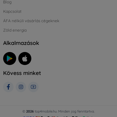
Blog
Kapcsolat
ÁFA nélküli vásárlás cégeknek
Zöld energia
Alkalmazások
Kövess minket
©
2026
top4mobile.hu. Minden jog fenntartva.