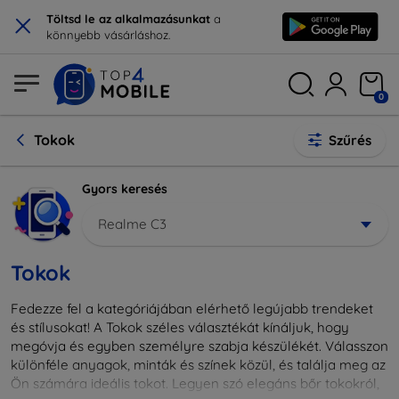
×
Töltsd le az alkalmazásunkat
a
könnyebb vásárláshoz.
0
Tokok
Szűrés
Gyors keresés
Realme C3
Tokok
Fedezze fel a kategóriájában elérhető legújabb trendeket
és stílusokat! A Tokok széles választékát kínáljuk, hogy
megóvja és egyben személyre szabja készülékét. Válasszon
különféle anyagok, minták és színek közül, és találja meg az
Ön számára ideális tokot. Legyen szó elegáns bőr tokokról,