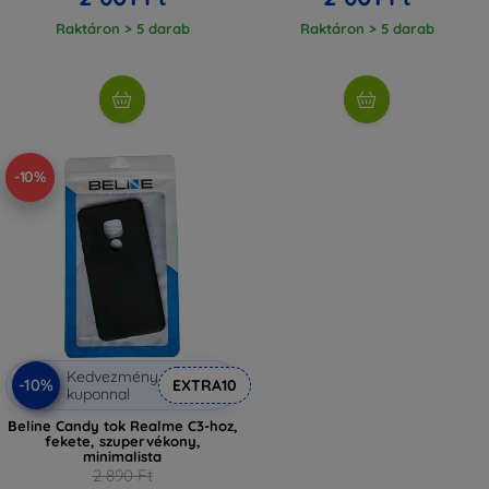
Raktáron > 5 darab
Raktáron > 5 darab
-10%
Kedvezmény
-10%
EXTRA10
kuponnal
Beline Candy tok Realme C3-hoz,
fekete, szupervékony,
minimalista
2 890 Ft