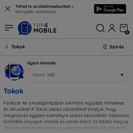
×
Töltsd le az alkalmazásunkat
a
könnyebb vásárláshoz.
0
Tokok
Szűrés
Gyors keresés
Honor X8B
Tokok
Fedezze fel a kategóriájában elérhető legújabb trendeket
és stílusokat! A Tokok széles választékát kínáljuk, hogy
megóvja és egyben személyre szabja készülékét. Válasszon
különféle anyagok, minták és színek közül, és találja meg az
Ön számára ideális tokot. Legyen szó elegáns bőr tokokról,