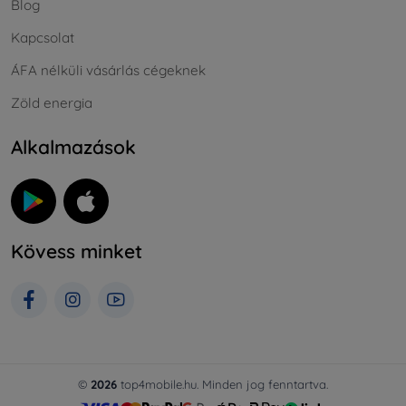
Blog
Kapcsolat
ÁFA nélküli vásárlás cégeknek
Zöld energia
Alkalmazások
Kövess minket
©
2026
top4mobile.hu. Minden jog fenntartva.