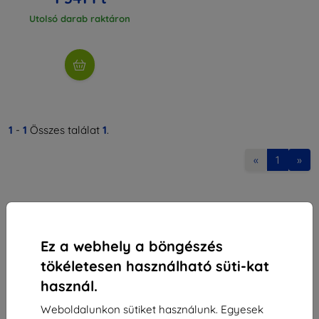
Utolsó darab raktáron
1
-
1
Összes találat
1
.
«
1
»
Ez a webhely a böngészés
tökéletesen használható süti-kat
Shield-Sk s.r.o.
használ.
Rudolf Mocka utca 3750/2A
841 04 Bratislava
Weboldalunkon sütiket használunk. Egyesek