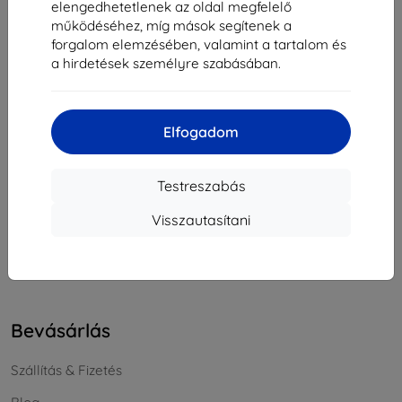
elengedhetetlenek az oldal megfelelő
Cégjegyzékszám:
46701494
működéséhez, míg mások segítenek a
ÁFA-azonosító:
SK2023549671
forgalom elemzésében, valamint a tartalom és
a hirdetések személyre szabásában.
Elérhetőség
Elfogadom
info@top4mobile.eu
Írjon nekünk
Testreszabás
Hétfőtől péntekig:
Visszautasítani
Online
8:00 - 16:00
Szombat és vasárnap:
Offline
Bevásárlás
Szállítás & Fizetés