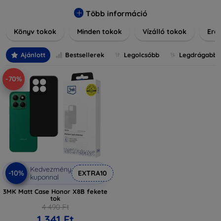
praktikus szilikon védelmekről, vagy dizájnos mintákról,
nálunk mindenki megtalálja a stílusához leginkább illő
Több információ
darabot. Böngésszen kínálatunkban, és tegye még
Könyv tokok
Minden tokok
Vízálló tokok
Ered
különlegesebbé eszközeit a tökéletes tokkal!
Ajánlott
Bestsellerek
Legolcsóbb
Legdrágabb
-70%
Kedvezmény
-10%
EXTRA10
kuponnal
3MK Matt Case Honor X8B fekete
tok
4 490 Ft
1 341 Ft