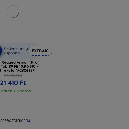
Kedvezmény
%
EXTRA10
kuponnal
 Rugged Armor ”Pro”
 Tab S9 FE 10.9 X510 /
B fekete (ACS06857)
23 790 Ft
21 410 Ft
ktáron > 5 darab
sszes találat
13
.