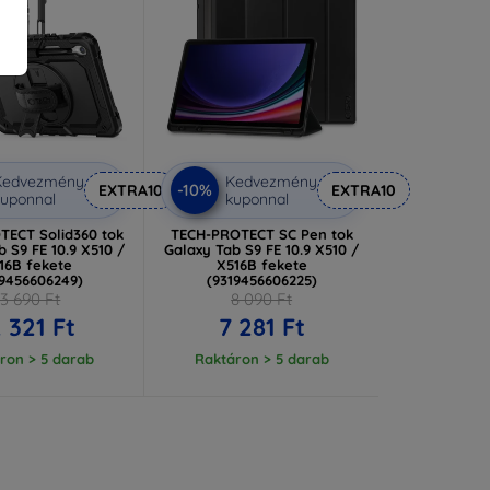
Kedvezmény
Kedvezmény
-10%
EXTRA10
EXTRA10
uponnal
kuponnal
TECT Solid360 tok
TECH-PROTECT SC Pen tok
 S9 FE 10.9 X510 /
Galaxy Tab S9 FE 10.9 X510 /
16B fekete
X516B fekete
19456606249)
(9319456606225)
13 690 Ft
8 090 Ft
2 321 Ft
7 281 Ft
ron > 5 darab
Raktáron > 5 darab