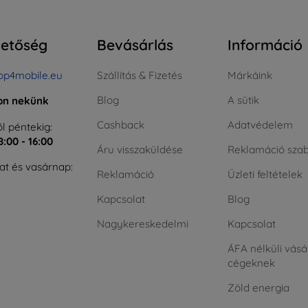
hetőség
Bevásárlás
Információ
op4mobile.eu
Szállítás & Fizetés
Márkáink
Blog
A sütik
jon nekünk
Cashback
Adatvédelem
l péntekig:
8:00 - 16:00
Áru visszaküldése
Reklamáció szab
t és vasárnap:
Reklamáció
Üzleti feltételek
Kapcsolat
Blog
Nagykereskedelmi
Kapcsolat
ÁFA nélküli vásá
cégeknek
Zöld energia