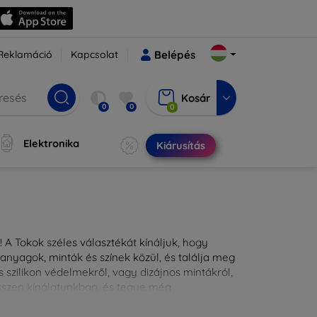
Reklamáció
Kapcsolat
Belépés
Kosár
0
0
0
Elektronika
Kiárusítás
 A Tokok széles választékát kínáljuk, hogy
nyagok, minták és színek közül, és találja meg
 szilikon védelmekről, vagy dizájnos mintákról,
ésszen kínálatunkban, és tegye még