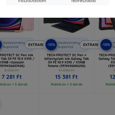
Visszautasítani
Testreszabás
Kedvezmény
Kedvezmény
%
-10%
-10%
EXTRA10
EXTRA10
kuponnal
kuponnal
k
PROTECT SC Pen tok
TECH-PROTECT SC Pen +
TECH-PRO
 Tab S9 FE 10.9 X510 /
billentyűzet tok Galaxy Tab
Galaxy Tab
X516B rózsaszín
S9 FE 10.9 X510 / X516B
X5
(9319456607406)
fekete (9319456606256)
(93
8 090 Ft
17 090 Ft
7 281 Ft
15 381 Ft
1
ktáron > 5 darab
Raktáron > 5 darab
Raktá