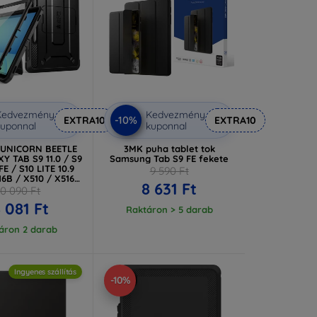
Kedvezmény
Kedvezmény
-10%
EXTRA10
EXTRA10
uponnal
kuponnal
 UNICORN BEETLE
3MK puha tablet tok
Y TAB S9 11.0 / S9
Samsung Tab S9 FE fekete
FE / S10 LITE 10.9
9 590 Ft
16B / X510 / X516B
8 631 Ft
/ X526 / X400 /
0 090 Ft
06B FEKETE
8 081 Ft
3439159655)
Raktáron > 5 darab
áron 2 darab
Ingyenes szállítás
-10%