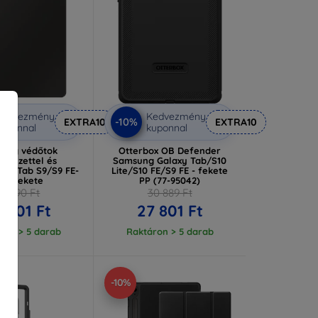
Kedvezmény
Kedvezmény
-10%
EXTRA10
EXTRA10
uponnal
kuponnal
ung védőtok
Otterbox OB Defender
entyűzettel és
Samsung Galaxy Tab/S10
dal Tab S9/S9 FE-
Lite/S10 FE/S9 FE - fekete
ez, fekete
PP (77-95042)
64 890 Ft
30 889 Ft
 401 Ft
27 801 Ft
ron > 5 darab
Raktáron > 5 darab
-10%