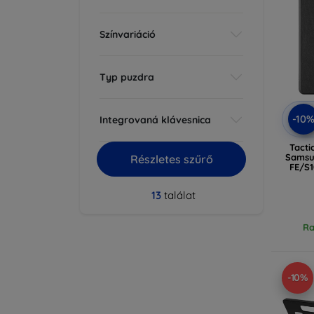
Színvariáció
Typ puzdra
-10
Integrovaná klávesnica
Tacti
Samsu
Részletes szűrő
FE/S1
13
találat
Ra
-10%