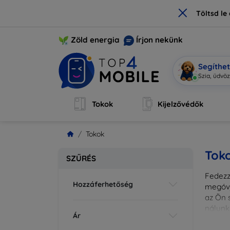
×
Töltsd l
Zöld energia
Írjon nekünk
Segíthe
Mobi vag
|
Tokok
Kijelzővédők
Tokok
Tok
SZŰRÉS
Fedezze
Hozzáferhetőség
megóvj
az Ön s
nálunk
Ár
különl