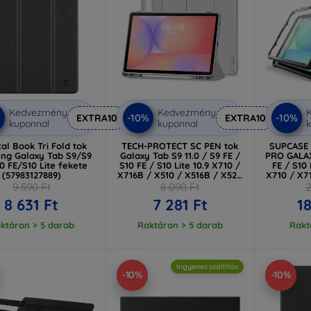
Kedvezmény
Kedvezmény
%
-10%
-10%
EXTRA10
EXTRA10
kuponnal
kuponnal
k
cal Book Tri Fold tok
TECH-PROTECT SC PEN tok
SUPCASE
ng Galaxy Tab S9/S9
Galaxy Tab S9 11.0 / S9 FE /
PRO GALAX
0 FE/S10 Lite fekete
S10 FE / S10 Lite 10.9 X710 /
FE / S10 
(57983127889)
X716B / X510 / X516B / X520
X710 / X7
/ X526 / X400 / X406B
/ X520 
9 590 Ft
8 090 Ft
2
Szürke (5906302332731)
X4
8 631 Ft
7 281 Ft
1
(84
ktáron > 5 darab
Raktáron > 5 darab
Rakt
Ingyenes szállítás
-10%
-10%