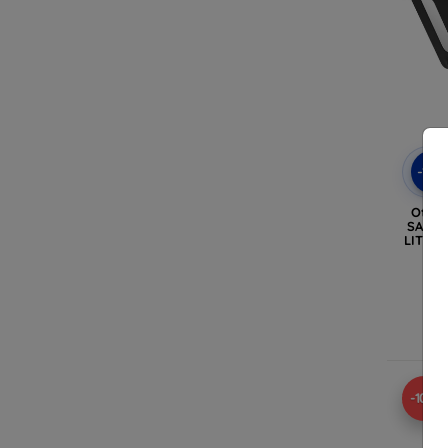
-10
Otter
SAMSU
LITE/S
Ra
-10%