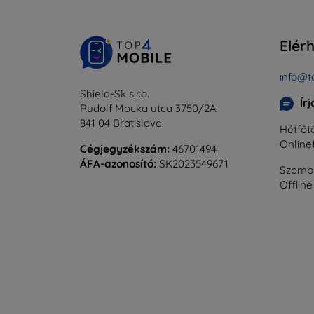
Elér
info@t
Shield-Sk s.r.o.
Ír
Rudolf Mocka utca 3750/2A
841 04 Bratislava
Hétfőtő
Online
Cégjegyzékszám:
46701494
ÁFA-azonosító:
SK2023549671
Szomba
Offline