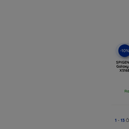
-10
SPIGEN
Galaxy
X516
Ra
1
-
13
Ö