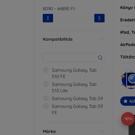
Könyv 
8090
-
64890
Ft
Eredeti
iPad, T
Kompatibilitás
AirPod
Töltőt
Samsung Galaxy Tab
S10 FE
Samsung Galaxy Tab
S10 Lite
Samsung Galaxy Tab S9
Ajá
Samsung Galaxy Tab S9
FE
-10%
Márka