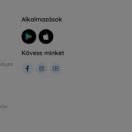
Alkalmazások
Kövess minket
ályzat
rlás