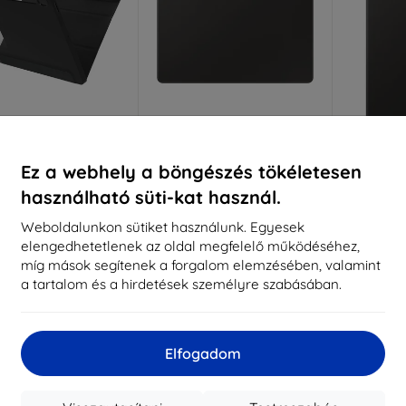
Kedvezmény
Kedvezmény
%
-10%
-10%
EXTRA10
EXTRA10
kuponnal
kuponnal
k
Ez a webhely a böngészés tökéletesen
box OB REACT FOLIO
Samsung védőtok
Sams
használható süti-kat használ.
NG GALAXY/TAB S10
billentyűzettel Tab S9/S9 FE
bill
10 FE/S9 FE fekete PP
fekete
érintőpad
Weboldalunkon sütiket használunk. Egyesek
(77-95374)
h
48 490 Ft
elengedhetetlenek az oldal megfelelő működéséhez,
15 590 Ft
43 641 Ft
míg mások segítenek a forgalom elemzésében, valamint
14 031 Ft
58
a tartalom és a hirdetések személyre szabásában.
Raktáron > 5 darab
ktáron > 5 darab
Raktá
Elfogadom
-10%
-10%