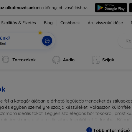
e az alkalmazásunkat
a könnyebb vásárláshoz.
Szállítás & Fizetés
Blog
Cashback
Áru visszaküldése
tünk?
Tartozékok
Audio
Szíjak
ok
 fel a kategóriájában elérhető legújabb trendeket és stílusokat!
a és egyben személyre szabja készülékét. Válasszon különféle a
zámára ideális tokot. Legyen szó elegáns bőr tokokról, praktikus
 mindenki megtalálja a stílusához leginkább illő darabot. Böng
egesebbé eszközeit a tökéletes tokkal!
Több információ