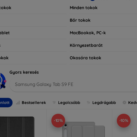
tokok
Minden tokok
Bőr tokok
ablet
MacBookok, PC-k
s
Környezetbarát
okok
Okosóra tokok
Gyors keresés
Samsung Galaxy Tab S9 FE
nlott
Bestsellerek
Legolcsóbb
Legdrágabb
Ked
-10%
-10%