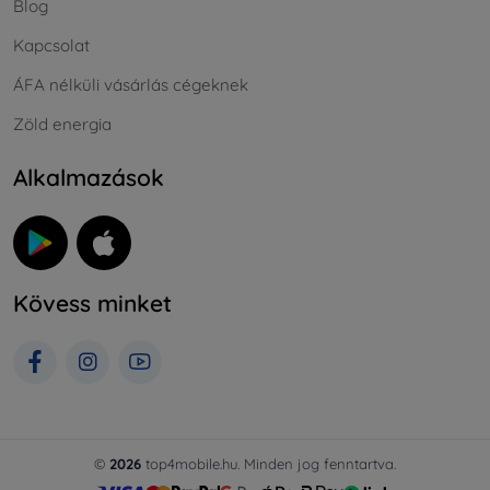
Blog
Kapcsolat
ÁFA nélküli vásárlás cégeknek
Zöld energia
Alkalmazások
Kövess minket
©
2026
top4mobile.hu. Minden jog fenntartva.