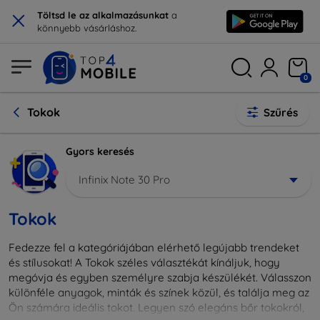
×
Töltsd le az alkalmazásunkat
a
könnyebb vásárláshoz.
0
Tokok
Szűrés
Gyors keresés
Infinix Note 30 Pro
Tokok
Fedezze fel a kategóriájában elérhető legújabb trendeket
és stílusokat! A Tokok széles választékát kínáljuk, hogy
megóvja és egyben személyre szabja készülékét. Válasszon
különféle anyagok, minták és színek közül, és találja meg az
Ön számára ideális tokot. Legyen szó elegáns bőr tokokról,