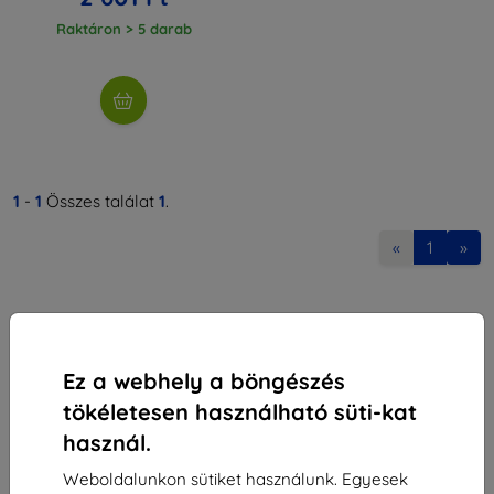
Raktáron > 5 darab
1
-
1
Összes találat
1
.
«
1
»
Ez a webhely a böngészés
tökéletesen használható süti-kat
Shield-Sk s.r.o.
használ.
Rudolf Mocka utca 3750/2A
841 04 Bratislava
Weboldalunkon sütiket használunk. Egyesek