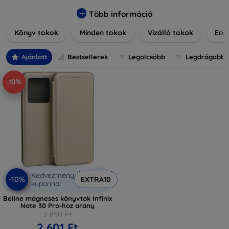
praktikus szilikon védelmekről, vagy dizájnos mintákról,
nálunk mindenki megtalálja a stílusához leginkább illő
Több információ
darabot. Böngésszen kínálatunkban, és tegye még
Könyv tokok
Minden tokok
Vízálló tokok
Ered
különlegesebbé eszközeit a tökéletes tokkal!
Ajánlott
Bestsellerek
Legolcsóbb
Legdrágabb
-10%
Kedvezmény
-10%
EXTRA10
kuponnal
Beline mágneses könyvtok Infinix
Note 30 Pro-hoz arany
2 890 Ft
2 601 Ft