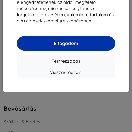
elengedhetetlenek az oldal megfelelő
Cégjegyzékszám:
46701494
működéséhez, míg mások segítenek a
ÁFA-azonosító:
SK2023549671
forgalom elemzésében, valamint a tartalom és
a hirdetések személyre szabásában.
Elérhetőség
Elfogadom
info@top4mobile.eu
Írjon nekünk
Testreszabás
Hétfőtől péntekig:
Visszautasítani
Online
8:00 - 16:00
Szombat és vasárnap:
Offline
Bevásárlás
Szállítás & Fizetés