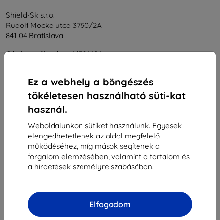
Shield-Sk s.r.o.
Rudolf Mocka utca 3750/2A
841 04 Bratislava
Cégjegyzékszám:
46701494
ÁFA-azonosító:
SK2023549671
Ez a webhely a böngészés
tökéletesen használható süti-kat
Elérhetőség
használ.
info@top4mobile.eu
Weboldalunkon sütiket használunk. Egyesek
elengedhetetlenek az oldal megfelelő
Írjon nekünk
működéséhez, míg mások segítenek a
Hétfőtől péntekig:
forgalom elemzésében, valamint a tartalom és
Online
8:00 - 16:00
a hirdetések személyre szabásában.
Szombat és vasárnap:
Offline
Elfogadom