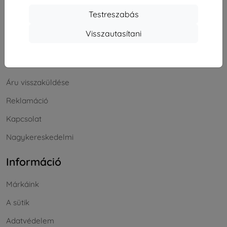
Bevásárlás
Testreszabás
Szállítás & Fizetés
Visszautasítani
Blog
Cashback
Áru visszaküldése
Reklamáció
Kapcsolat
Nagykereskedelmi
Információ
Márkáink
A sütik
Adatvédelem