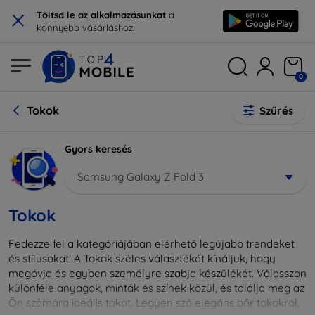
×
Töltsd le az alkalmazásunkat
a
könnyebb vásárláshoz.
0
Tokok
Szűrés
Gyors keresés
Samsung Galaxy Z Fold 3
Tokok
Fedezze fel a kategóriájában elérhető legújabb trendeket
és stílusokat! A Tokok széles választékát kínáljuk, hogy
megóvja és egyben személyre szabja készülékét. Válasszon
különféle anyagok, minták és színek közül, és találja meg az
Ön számára ideális tokot. Legyen szó elegáns bőr tokokról,