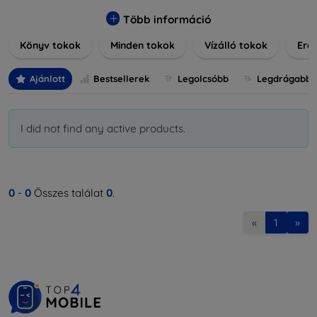
praktikus szilikon védelmekről, vagy dizájnos mintákról,
nálunk mindenki megtalálja a stílusához leginkább illő
Több információ
darabot. Böngésszen kínálatunkban, és tegye még
Könyv tokok
Minden tokok
Vízálló tokok
Ered
különlegesebbé eszközeit a tökéletes tokkal!
Ajánlott
Bestsellerek
Legolcsóbb
Legdrágabb
I did not find any active products.
0
-
0
Összes találat
0
.
«
1
»