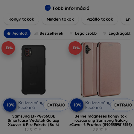
praktikus szilikon védelmekről, vagy dizájnos mintákról,
nálunk mindenki megtalálja a stílusához leginkább illő
Több információ
darabot. Böngésszen kínálatunkban, és tegye még
Könyv tokok
Minden tokok
Vízálló tokok
Ered
különlegesebbé eszközeit a tökéletes tokkal!
Ajánlott
Bestsellerek
Legolcsóbb
Legdrágabb
-10%
-10%
Kedvezmény
Kedvezmény
-10%
-10%
EXTRA10
EXTRA10
kuponnal
kuponnal
Samsung EF-PG736CBE
Beline mágneses könyv tok
Smartcase Védőtok Galaxy
rózsaarany Samsung Galaxy
Xcover 6 Pro Fekete (Bulk)
xCover 6 Pro-hoz (5905359813156)
12 990 Ft
2 890 Ft