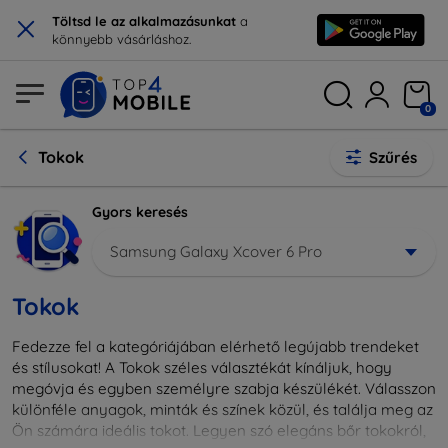
×
Töltsd le az alkalmazásunkat
a
könnyebb vásárláshoz.
0
Tokok
Szűrés
Gyors keresés
Samsung Galaxy Xcover 6 Pro
Tokok
Fedezze fel a kategóriájában elérhető legújabb trendeket
és stílusokat! A Tokok széles választékát kínáljuk, hogy
megóvja és egyben személyre szabja készülékét. Válasszon
különféle anyagok, minták és színek közül, és találja meg az
Ön számára ideális tokot. Legyen szó elegáns bőr tokokról,