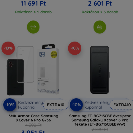
11 691 Ft
2 601 Ft
Raktáron > 5 darab
Raktáron > 5 darab
-10%
-10%
Kedvezmény
Kedvezmény
-10%
-10%
EXTRA10
EXTRA10
kuponnal
kuponnal
3MK Armor Case Samsung
Samsung ET-BG715CBE övcsipesz
XCover 6 Pro G736
Samsung Galaxy Xcover 6 Pro
fekete (ET-BG715CBEBWW)
4 390 Ft
2 890 Ft
3 951 Ft