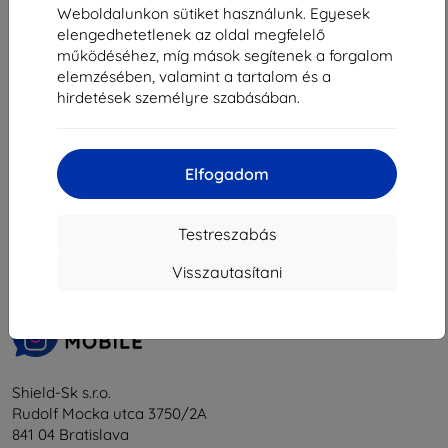
2 601 Ft
2 601 Ft
Weboldalunkon sütiket használunk. Egyesek
elengedhetetlenek az oldal megfelelő
Raktáron > 5 darab
Raktáron > 5 darab
működéséhez, míg mások segítenek a forgalom
elemzésében, valamint a tartalom és a
hirdetések személyre szabásában.
Elfogadom
1
-
6
Összes találat
6
.
«
1
»
Testreszabás
Visszautasítani
Shield-Sk s.r.o.
Rudolf Mocka utca 3750/2A
841 04 Bratislava