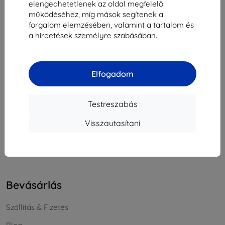
elengedhetetlenek az oldal megfelelő
Cégjegyzékszám:
46701494
működéséhez, míg mások segítenek a
ÁFA-azonosító:
SK2023549671
forgalom elemzésében, valamint a tartalom és
a hirdetések személyre szabásában.
Elérhetőség
Elfogadom
info@top4mobile.eu
Írjon nekünk
Testreszabás
Hétfőtől péntekig:
Visszautasítani
Online
8:00 - 16:00
Szombat és vasárnap:
Offline
Bevásárlás
Szállítás & Fizetés