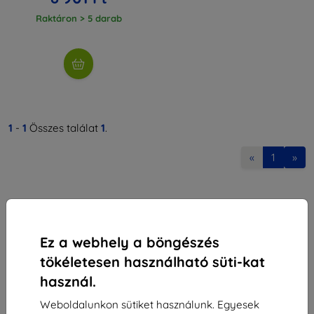
Raktáron > 5 darab
1
-
1
Összes találat
1
.
«
1
»
Ez a webhely a böngészés
tökéletesen használható süti-kat
Shield-Sk s.r.o.
használ.
Rudolf Mocka utca 3750/2A
841 04 Bratislava
Weboldalunkon sütiket használunk. Egyesek