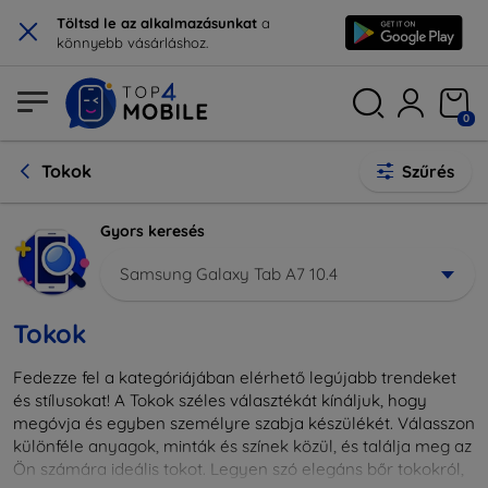
×
Töltsd le az alkalmazásunkat
a
könnyebb vásárláshoz.
0
Tokok
Szűrés
Gyors keresés
Samsung Galaxy Tab A7 10.4
Tokok
Fedezze fel a kategóriájában elérhető legújabb trendeket
és stílusokat! A Tokok széles választékát kínáljuk, hogy
megóvja és egyben személyre szabja készülékét. Válasszon
különféle anyagok, minták és színek közül, és találja meg az
Ön számára ideális tokot. Legyen szó elegáns bőr tokokról,