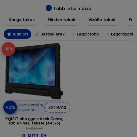
praktikus szilikon védelmekről, vagy dizájnos mintákról,
nálunk mindenki megtalálja a stílusához leginkább illő
Több információ
darabot. Böngésszen kínálatunkban, és tegye még
Könyv tokok
Minden tokok
Vízálló tokok
Ered
különlegesebbé eszközeit a tökéletes tokkal!
Ajánlott
Bestsellerek
Legolcsóbb
Legdrágabb
-10%
Kedvezmény
-10%
EXTRA10
kuponnal
XQISIT álló gyerek tok Galaxy
Tab A7-hez, fekete (44576)
9 890 Ft
8 901 Ft