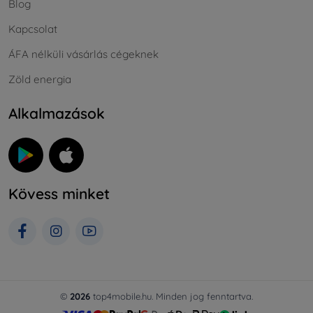
Blog
Kapcsolat
ÁFA nélküli vásárlás cégeknek
Zöld energia
Alkalmazások
Kövess minket
©
2026
top4mobile.hu. Minden jog fenntartva.