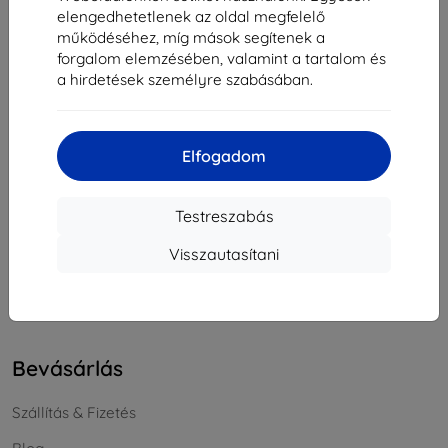
elengedhetetlenek az oldal megfelelő
Cégjegyzékszám:
46701494
működéséhez, míg mások segítenek a
ÁFA-azonosító:
SK2023549671
forgalom elemzésében, valamint a tartalom és
a hirdetések személyre szabásában.
Elérhetőség
info@top4mobile.eu
Elfogadom
Írjon nekünk
Testreszabás
Hétfőtől péntekig:
Online
8:00 - 16:00
Visszautasítani
Szombat és vasárnap:
Offline
Bevásárlás
Szállítás & Fizetés