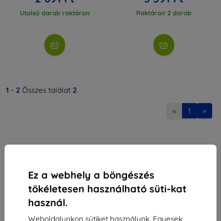
Utolsó darab raktáron
Raktáron 2 darab
1
-
2
Összes találat
2
.
«
1
»
Ez a webhely a böngészés
tökéletesen használható süti-kat
Shield-Sk s.r.o.
használ.
Rudolf Mocka utca 3750/2A
841 04 Bratislava
Weboldalunkon sütiket használunk. Egyesek