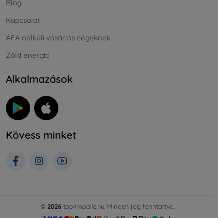
Blog
Kapcsolat
ÁFA nélküli vásárlás cégeknek
Zöld energia
Alkalmazások
Kövess minket
©
2026
top4mobile.hu. Minden jog fenntartva.