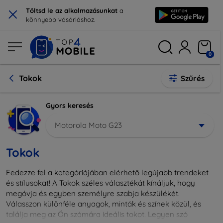
×
Töltsd le az alkalmazásunkat
a
könnyebb vásárláshoz.
0
Tokok
Szűrés
Gyors keresés
Motorola Moto G23
Tokok
Fedezze fel a kategóriájában elérhető legújabb trendeket
és stílusokat! A Tokok széles választékát kínáljuk, hogy
megóvja és egyben személyre szabja készülékét.
Válasszon különféle anyagok, minták és színek közül, és
találja meg az Ön számára ideális tokot. Legyen szó