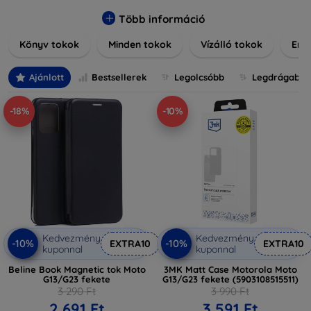
elegáns bőr tokokról, praktikus szilikon védelmekről, vagy
dizájnos mintákról, nálunk mindenki megtalálja a stílusához
Több információ
leginkább illő darabot. Böngésszen kínálatunkban, és tegye
Könyv tokok
Minden tokok
Vízálló tokok
Ered
még különlegesebbé eszközeit a tökéletes tokkal!
Ajánlott
Bestsellerek
Legolcsóbb
Legdrágabb
-18%
-10%
Kedvezmény
Kedvezmény
-10%
-10%
EXTRA10
EXTRA10
kuponnal
kuponnal
Beline Book Magnetic tok Moto
3MK Matt Case Motorola Moto
G13/G23 fekete
G13/G23 fekete (5903108515511)
3 290 Ft
3 990 Ft
2 691 Ft
3 591 Ft