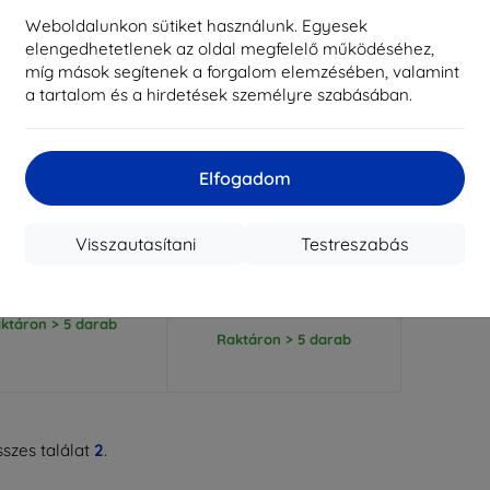
Weboldalunkon sütiket használunk. Egyesek
elengedhetetlenek az oldal megfelelő működéséhez,
míg mások segítenek a forgalom elemzésében, valamint
a tartalom és a hirdetések személyre szabásában.
Elfogadom
Kedvezmény
Kedvezmény
%
-10%
EXTRA10
EXTRA10
kuponnal
kuponnal
ear Case for Nothing
TECH-PROTECT pénztárca
Visszautasítani
Testreszabás
hone (3a) Lite ()
tok Nothing Phone 3A matt
fekete (5906302363209)
3 590 Ft
3 590 Ft
3 230 Ft
3 230 Ft
ktáron > 5 darab
Raktáron > 5 darab
szes találat
2
.