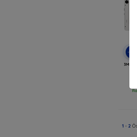
-10
3MK Cl
P
Ra
1
-
2
Ös