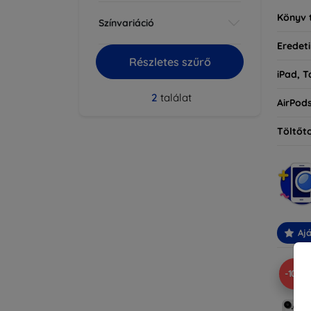
Könyv 
Színvariáció
Eredeti
Részletes szűrő
iPad, T
2
találat
AirPod
Töltőt
Ajá
-10%