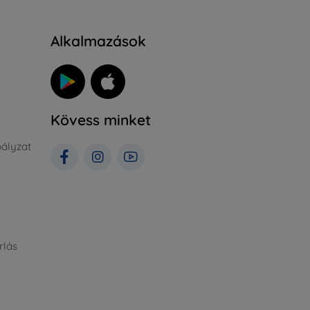
Alkalmazások
Kövess minket
ályzat
rlás