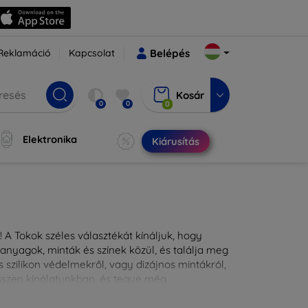
Reklamáció
Kapcsolat
Belépés
Kosár
0
0
0
Elektronika
Kiárusítás
 A Tokok széles választékát kínáljuk, hogy
nyagok, minták és színek közül, és találja meg
 szilikon védelmekről, vagy dizájnos mintákról,
ésszen kínálatunkban, és tegye még