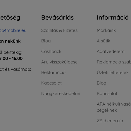
hetőség
Bevásárlás
Információ
op4mobile.eu
Szállítás & Fizetés
Márkáink
Blog
A sütik
jon nekünk
Cashback
Adatvédelem
l péntekig:
8:00 - 16:00
Áru visszaküldése
Reklamáció szab
t és vasárnap:
Reklamáció
Üzleti feltételek
Kapcsolat
Blog
Nagykereskedelmi
Kapcsolat
ÁFA nélküli vásá
cégeknek
Zöld energia