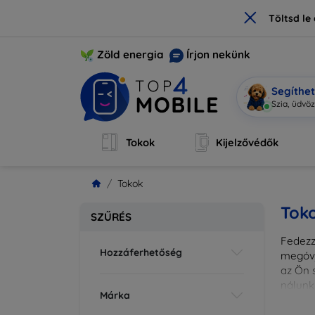
×
Töltsd l
Zöld energia
Írjon nekünk
Segíthe
Sz
|
Tokok
Kijelzővédők
Tokok
Tok
SZŰRÉS
Fedezze
Hozzáferhetőség
megóvj
az Ön s
nálunk
Márka
különl