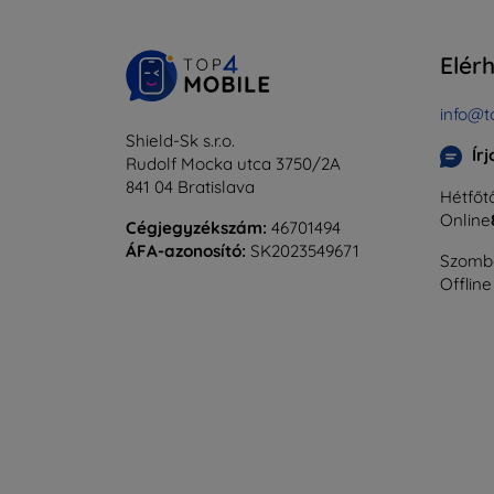
Elér
info@t
Shield-Sk s.r.o.
Ír
Rudolf Mocka utca 3750/2A
841 04 Bratislava
Hétfőtő
Online
Cégjegyzékszám:
46701494
ÁFA-azonosító:
SK2023549671
Szomba
Offline