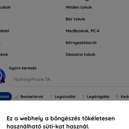
tokok
Minden tokok
Bőr tokok
ablet
MacBookok, PC-k
s
Környezetbarát
okok
Okosóra tokok
Gyors keresés
Nothing Phone 3A
nlott
Bestsellerek
Legolcsóbb
Legdrágabb
Ked
-10%
Ez a webhely a böngészés tökéletesen
használható süti-kat használ.