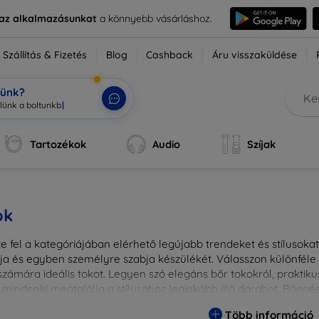
e az alkalmazásunkat
a könnyebb vásárláshoz.
Szállítás & Fizetés
Blog
Cashback
Áru visszaküldése
tünk?
Tartozékok
Audio
Szíjak
ok
 fel a kategóriájában elérhető legújabb trendeket és stílusokat!
a és egyben személyre szabja készülékét. Válasszon különféle a
zámára ideális tokot. Legyen szó elegáns bőr tokokról, praktikus
 mindenki megtalálja a stílusához leginkább illő darabot. Böng
egesebbé eszközeit a tökéletes tokkal!
Több információ