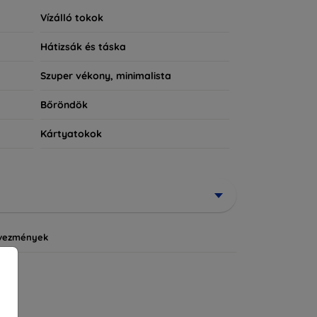
Vízálló tokok
Hátizsák és táska
Szuper vékony, minimalista
Bőröndök
Kártyatokok
vezmények