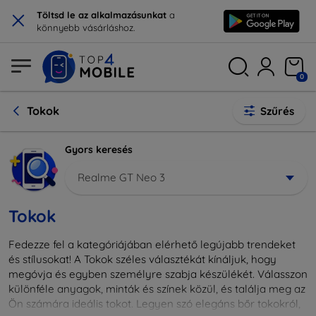
×
Töltsd le az alkalmazásunkat
a
könnyebb vásárláshoz.
0
Tokok
Szűrés
Gyors keresés
Realme GT Neo 3
Tokok
Fedezze fel a kategóriájában elérhető legújabb trendeket
és stílusokat! A Tokok széles választékát kínáljuk, hogy
megóvja és egyben személyre szabja készülékét. Válasszon
különféle anyagok, minták és színek közül, és találja meg az
Ön számára ideális tokot. Legyen szó elegáns bőr tokokról,