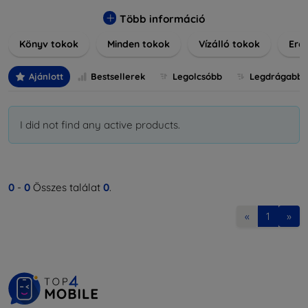
praktikus szilikon védelmekről, vagy dizájnos mintákról,
nálunk mindenki megtalálja a stílusához leginkább illő
Több információ
darabot. Böngésszen kínálatunkban, és tegye még
Könyv tokok
Minden tokok
Vízálló tokok
Ered
különlegesebbé eszközeit a tökéletes tokkal!
Ajánlott
Bestsellerek
Legolcsóbb
Legdrágabb
I did not find any active products.
0
-
0
Összes találat
0
.
«
1
»