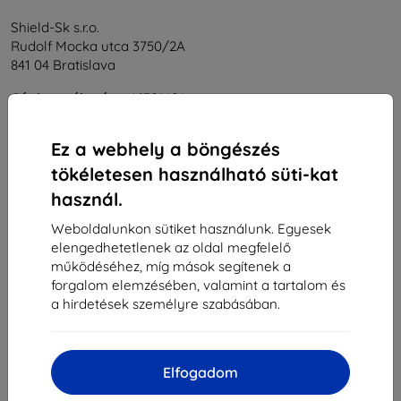
Shield-Sk s.r.o.
Rudolf Mocka utca 3750/2A
841 04 Bratislava
Cégjegyzékszám:
46701494
ÁFA-azonosító:
SK2023549671
Ez a webhely a böngészés
tökéletesen használható süti-kat
Elérhetőség
használ.
info@top4mobile.eu
Weboldalunkon sütiket használunk. Egyesek
elengedhetetlenek az oldal megfelelő
Írjon nekünk
működéséhez, míg mások segítenek a
Hétfőtől péntekig:
forgalom elemzésében, valamint a tartalom és
Online
8:00 - 16:00
a hirdetések személyre szabásában.
Szombat és vasárnap:
Offline
Elfogadom