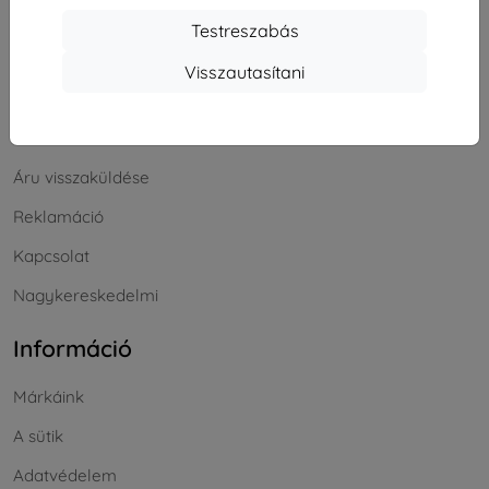
Bevásárlás
Testreszabás
Szállítás & Fizetés
Visszautasítani
Blog
Cashback
Áru visszaküldése
Reklamáció
Kapcsolat
Nagykereskedelmi
Információ
Márkáink
A sütik
Adatvédelem