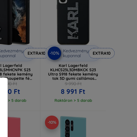
Kedvezmény
Kedvezmény
-10%
EXTRA10
EXTRA10
uponnal
kuponnal
l Lagerfeld
Karl Lagerfeld
3LSMHCNPK S23
KLHCS23L3DMBKCK S23
18 fekete kemény
Ultra S918 fekete kemény
tok Choupette fém
tok 3D gumi csillámos
kitűzővel
logóval
10 790 Ft
9 990 Ft
S23LSMHCNPK)
(KLHCS23L3DMBKCK)
 710 Ft
8 991 Ft
ron > 5 darab
Raktáron > 5 darab
-10%