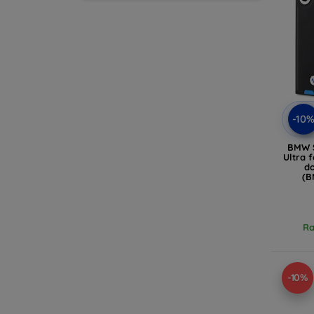
-10
BMW S
Ultra f
d
(B
Ra
-10%