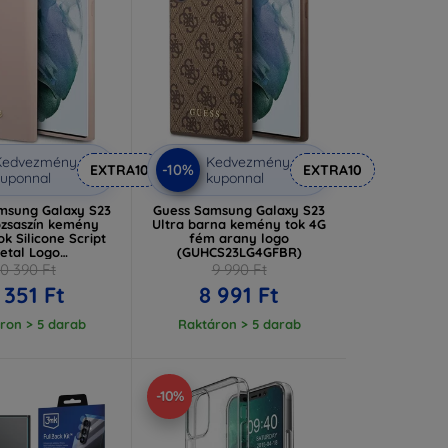
Kedvezmény
Kedvezmény
-10%
EXTRA10
EXTRA10
uponnal
kuponnal
msung Galaxy S23
Guess Samsung Galaxy S23
ózsaszín kemény
Ultra barna kemény tok 4G
tok Silicone Script
fém arany logo
etal Logo
(GUHCS23LG4GFBR)
S23LLSLMGPP)
10 390 Ft
9 990 Ft
 351 Ft
8 991 Ft
ron > 5 darab
Raktáron > 5 darab
-10%