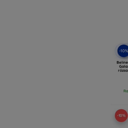
-10
Belin
Gala
rózsa
Ra
-10%