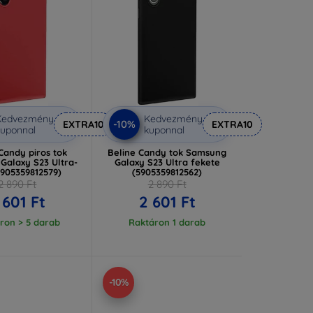
Kedvezmény
Kedvezmény
-10%
EXTRA10
EXTRA10
uponnal
kuponnal
Candy piros tok
Beline Candy tok Samsung
Galaxy S23 Ultra-
Galaxy S23 Ultra fekete
5905359812579)
(5905359812562)
2 890 Ft
2 890 Ft
 601 Ft
2 601 Ft
ron > 5 darab
Raktáron 1 darab
-10%