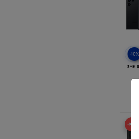
-10
3MK 
Ra
-10%