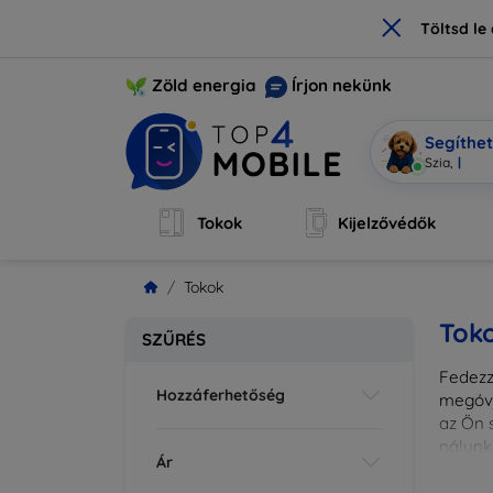
×
Töltsd l
Zöld energia
Írjon nekünk
Segíthe
Mobi vagy
Tokok
Kijelzővédők
Tokok
Tok
SZŰRÉS
Fedezze
Hozzáferhetőség
megóvj
az Ön s
nálunk
Ár
különl