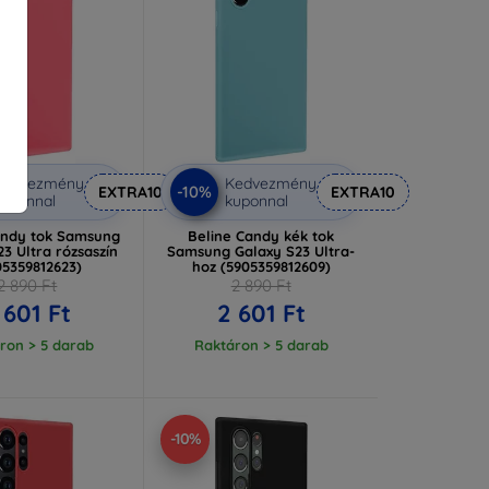
Kedvezmény
Kedvezmény
-10%
EXTRA10
EXTRA10
uponnal
kuponnal
andy tok Samsung
Beline Candy kék tok
3 Ultra rózsaszín
Samsung Galaxy S23 Ultra-
05359812623)
hoz (5905359812609)
2 890 Ft
2 890 Ft
 601 Ft
2 601 Ft
ron > 5 darab
Raktáron > 5 darab
-10%