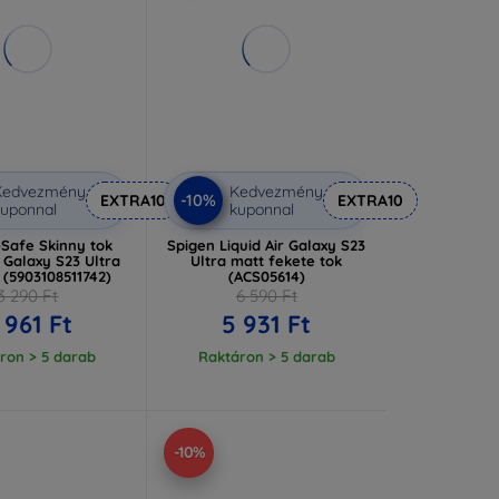
Kedvezmény
Kedvezmény
-10%
EXTRA10
EXTRA10
uponnal
kuponnal
-Safe Skinny tok
Spigen Liquid Air Galaxy S23
Galaxy S23 Ultra
Ultra matt fekete tok
 (5903108511742)
(ACS05614)
3 290 Ft
6 590 Ft
 961 Ft
5 931 Ft
ron > 5 darab
Raktáron > 5 darab
-10%