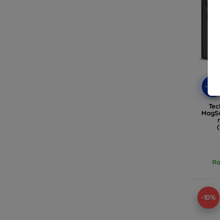
-10
Tec
MagSa
Ra
-10%