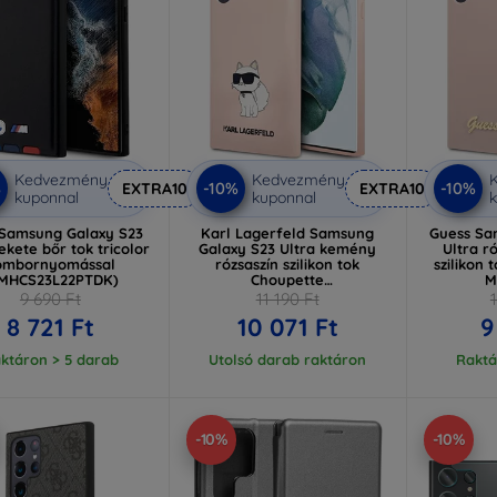
Kedvezmény
Kedvezmény
%
-10%
-10%
EXTRA10
EXTRA10
kuponnal
kuponnal
k
amsung Galaxy S23
Karl Lagerfeld Samsung
Guess Sa
ekete bőr tok tricolor
Galaxy S23 Ultra kemény
Ultra r
ombornyomással
rózsaszín szilikon tok
szilikon 
MHCS23L22PTDK)
Choupette
M
(KLHCS23LSNCHBCP)
(GUHC
9 690 Ft
11 190 Ft
8 721 Ft
10 071 Ft
9
ktáron > 5 darab
Utolsó darab raktáron
Raktá
-10%
-10%