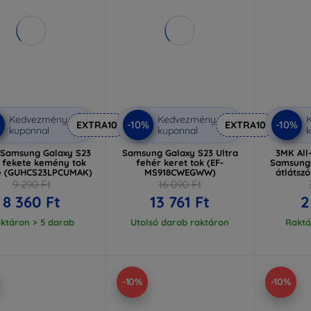
Kedvezmény
Kedvezmény
%
-10%
-10%
EXTRA10
EXTRA10
kuponnal
kuponnal
k
 Samsung Galaxy S23
Samsung Galaxy S23 Ultra
3MK All
a fekete kemény tok
fehér keret tok (EF-
Samsung 
e (GUHCS23LPCUMAK)
MS918CWEGWW)
átlátszó
9 290 Ft
16 090 Ft
8 360 Ft
13 761 Ft
2
ktáron > 5 darab
Utolsó darab raktáron
Raktá
-10%
-10%