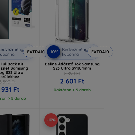
Kedvezmény
Kedvezmény
-10%
EXTRA10
EXTRA10
uponnal
kuponnal
FullBack Kit
Beline Átlátszó Tok Samsung
szlet Samsung
S23 Ultra S918, 1mm
xy S23 Ultra
2 890 Ft
észülékhez
2 601 Ft
6 590 Ft
 931 Ft
Raktáron > 5 darab
ron > 5 darab
-10%