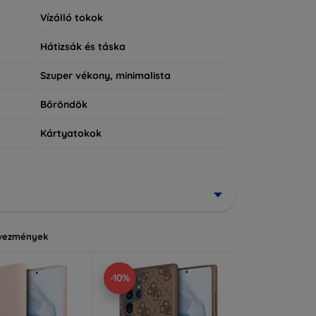
Vízálló tokok
Hátizsák és táska
Szuper vékony, minimalista
Bőröndök
Kártyatokok
vezmények
-10%