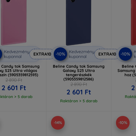
Kedvezmény
Kedvezmény
%
-10%
-10%
EXTRA10
EXTRA10
kuponnal
kuponnal
k
e Candy tok Samsung
Beline Candy tok Samsung
Beline 
xy S23 Ultra világos
Galaxy S23 Ultra
Samsung 
szín (5905359812593)
tengerészkék
hoz (
(5905359812586)
2 890 Ft
2 890 Ft
2 601 Ft
2
2 601 Ft
ktáron > 5 darab
Raktá
Raktáron > 5 darab
-14%
-10%