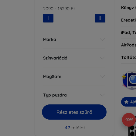
Könyv 
2090
-
15290
Ft
Eredeti
iPad, T
Márka
AirPod
Töltőt
Színvariáció
MagSafe
Typ puzdra
Ajá
Részletes szűrő
-10%
47
találat