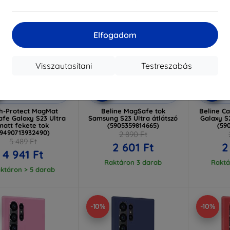
Elfogadom
Visszautasítani
Testreszabás
Kedvezmény
Kedvezmény
%
-10%
-10%
EXTRA10
EXTRA10
kuponnal
kuponnal
k
h-Protect MagMat
Beline MagSafe tok
Beline C
fe Galaxy S23 Ultra
Samsung S23 Ultra átlátszó
Galaxy S2
matt fekete tok
(5905359814665)
(59
(9490713932490)
2 890 Ft
5 489 Ft
2 601 Ft
2
4 941 Ft
Raktáron 3 darab
Raktá
ktáron > 5 darab
-10%
-10%