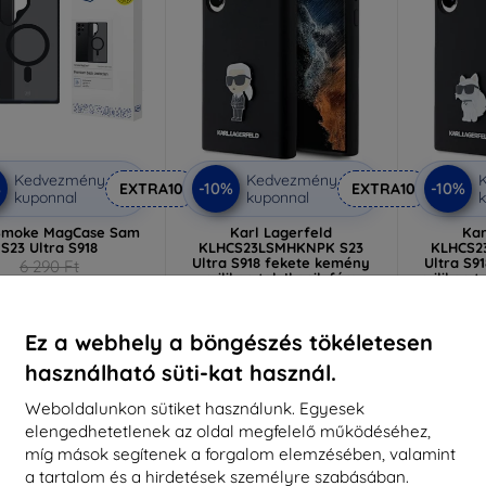
Kedvezmény
Kedvezmény
%
-10%
-10%
EXTRA10
EXTRA10
kuponnal
kuponnal
k
Smoke MagCase Sam
Karl Lagerfeld
Kar
S23 Ultra S918
KLHCS23LSMHKNPK S23
KLHCS2
Ultra S918 fekete kemény
Ultra S9
6 290 Ft
szilikon tok Ikonik fém
szilikon 
5 661 Ft
kitűzővel
10 790 Ft
(KLHCS23LSMHKNPK)
(KLHC
9 710 Ft
9
ktáron > 5 darab
Ez a webhely a böngészés tökéletesen
Raktáron > 5 darab
Raktá
használható süti-kat használ.
Weboldalunkon sütiket használunk. Egyesek
elengedhetetlenek az oldal megfelelő működéséhez,
-10%
-10%
míg mások segítenek a forgalom elemzésében, valamint
a tartalom és a hirdetések személyre szabásában.