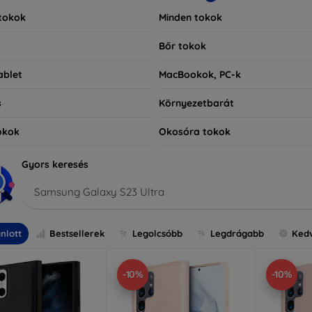
tokok
Minden tokok
Bőr tokok
ablet
MacBookok, PC-k
s
Környezetbarát
okok
Okosóra tokok
Gyors keresés
Samsung Galaxy S23 Ultra
nlott
Bestsellerek
Legolcsóbb
Legdrágabb
Ked
-10%
-10%