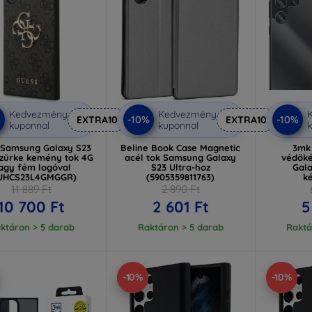
Kedvezmény
Kedvezmény
%
-10%
-10%
EXTRA10
EXTRA10
kuponnal
kuponnal
k
 Samsung Galaxy S23
Beline Book Case Magnetic
3mk 
szürke kemény tok 4G
acél tok Samsung Galaxy
védőké
agy fém logóval
S23 Ultra-hoz
Gala
UHCS23L4GMGGR)
(5905359811763)
k
11 889 Ft
2 890 Ft
10 700 Ft
2 601 Ft
5
ktáron > 5 darab
Raktáron > 5 darab
Raktá
-10%
-10%