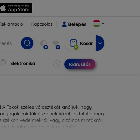
Reklamáció
Kapcsolat
Belépés
Kosár
0
0
0
Elektronika
Kiárusítás
 A Tokok széles választékát kínáljuk, hogy
nyagok, minták és színek közül, és találja meg
 szilikon védelmekről, vagy dizájnos mintákról,
ésszen kínálatunkban, és tegye még