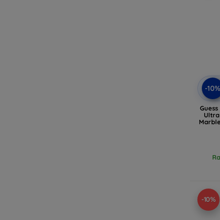
-10
Guess
Ultr
Marbl
Ra
-10%