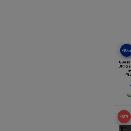
-10
Guess
Ultra 
n
(G
Ra
-10%