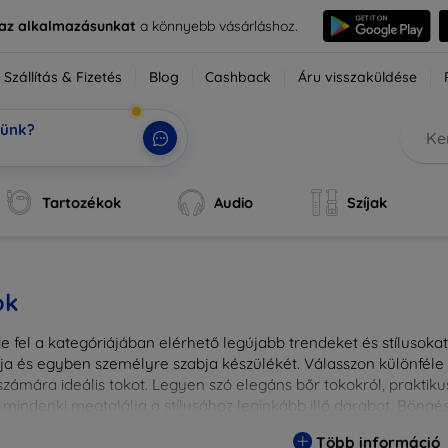
e az alkalmazásunkat
a könnyebb vásárláshoz.
Szállítás & Fizetés
Blog
Cashback
Áru visszaküldése
tünk?
ok,
|
Tartozékok
Audio
Szíjak
ok
 fel a kategóriájában elérhető legújabb trendeket és stílusokat!
a és egyben személyre szabja készülékét. Válasszon különféle a
zámára ideális tokot. Legyen szó elegáns bőr tokokról, praktikus
 mindenki megtalálja a stílusához leginkább illő darabot. Böng
egesebbé eszközeit a tökéletes tokkal!
Több információ