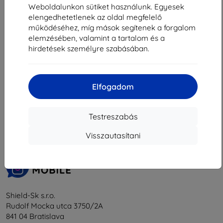
1 881 Ft
2 601 Ft
Weboldalunkon sütiket használunk. Egyesek
Utolsó darab raktáron
Raktáron > 5 darab
elengedhetetlenek az oldal megfelelő
működéséhez, míg mások segítenek a forgalom
elemzésében, valamint a tartalom és a
hirdetések személyre szabásában.
Elfogadom
1
-
6
Összes találat
6
.
«
1
»
Testreszabás
Visszautasítani
Shield-Sk s.r.o.
Rudolf Mocka utca 3750/2A
841 04 Bratislava