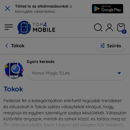
×
Töltsd le az alkalmazásunkat
a
könnyebb vásárláshoz.
0
Tokok
Szűrés
Gyors keresés
Honor Magic 5 Lite
Tokok
Fedezze fel a kategóriájában elérhető legújabb trendeket
és stílusokat! A Tokok széles választékát kínáljuk, hogy
megóvja és egyben személyre szabja készülékét. Válasszon
különféle anyagok, minták és színek közül, és találja meg az
Ön számára ideális tokot. Legyen szó elegáns bőr tokokról,