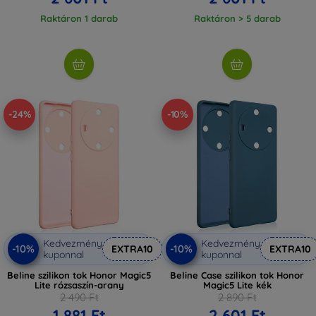
Raktáron 1 darab
Raktáron > 5 darab
-24%
-10%
Kedvezmény
Kedvezmény
-10%
-10%
EXTRA10
EXTRA10
kuponnal
kuponnal
Beline szilikon tok Honor Magic5
Beline Case szilikon tok Honor
Lite rózsaszín-arany
Magic5 Lite kék
2 490 Ft
2 890 Ft
1 881 Ft
2 601 Ft