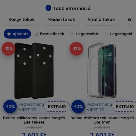
praktikus szilikon védelmekről, vagy dizájnos mintákról,
nálunk mindenki megtalálja a stílusához leginkább illő
Több információ
darabot. Böngésszen kínálatunkban, és tegye még
Könyv tokok
Minden tokok
Vízálló tokok
Ered
különlegesebbé eszközeit a tökéletes tokkal!
Ajánlott
Bestsellerek
Legolcsóbb
Legdrágabb
-10%
-10%
Kedvezmény
Kedvezmény
-10%
-10%
EXTRA10
EXTRA10
kuponnal
kuponnal
Beline szilikon tok Honor Magic5
Beline átlátszó tok Honor Magic5
Lite fekete
Lite 1mm
2 890 Ft
2 890 Ft
2 601 Ft
2 601 Ft