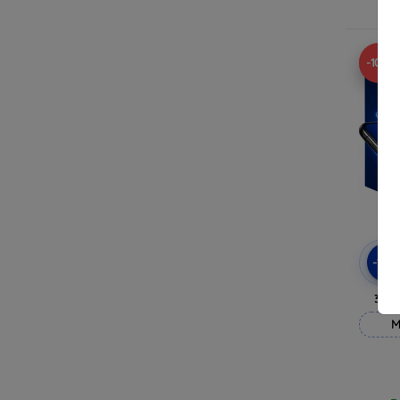
R
-10%
-10
3mk
M