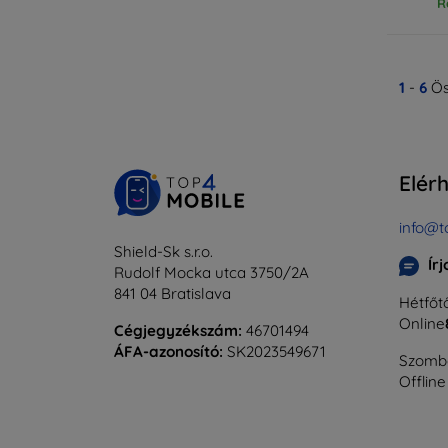
R
1
-
6
Ös
Elér
info@t
Shield-Sk s.r.o.
Ír
Rudolf Mocka utca 3750/2A
841 04 Bratislava
Hétfőtő
Online
Cégjegyzékszám:
46701494
ÁFA-azonosító:
SK2023549671
Szomba
Offline