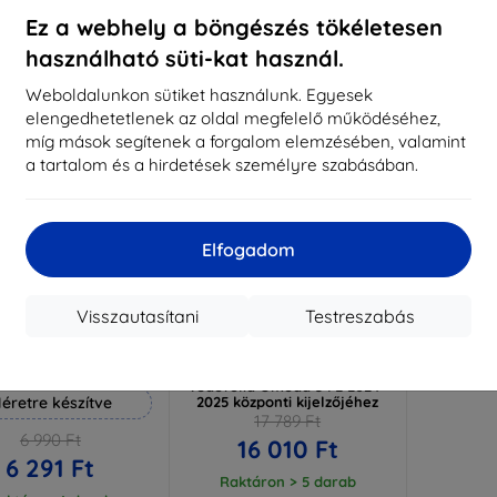
aktáron 3 darab
Raktáron > 5 darab
Raktá
Ez a webhely a böngészés tökéletesen
használható süti-kat használ.
-10%
Weboldalunkon sütiket használunk. Egyesek
elengedhetetlenek az oldal megfelelő működéséhez,
míg mások segítenek a forgalom elemzésében, valamint
a tartalom és a hirdetések személyre szabásában.
Elfogadom
Visszautasítani
Testreszabás
Kedvezmény
Kedvezmény
%
-10%
EXTRA10
EXTRA10
kuponnal
kuponnal
 Hammer védőfólia
3mk TechWrap matt
védőfólia Omoda 5 FL 2024-
éretre készítve
2025 központi kijelzőjéhez
17 789 Ft
6 990 Ft
16 010 Ft
6 291 Ft
Raktáron > 5 darab