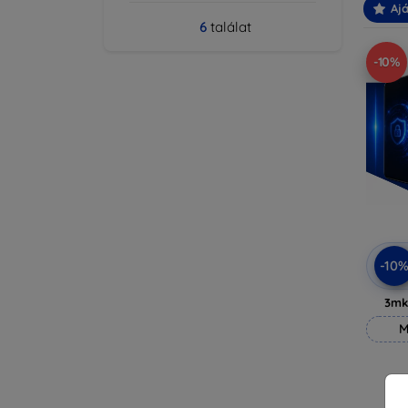
Ajá
6
találat
-10%
-10
3mk
M