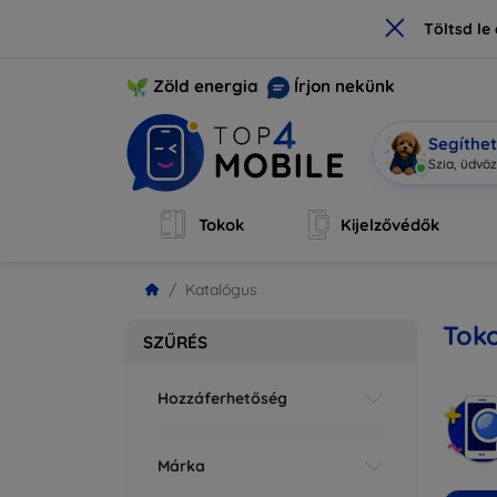
×
Töltsd l
Zöld energia
Írjon nekünk
Segíthe
M
|
Tokok
Kijelzővédők
Katalógus
Tok
SZŰRÉS
Hozzáferhetőség
Márka