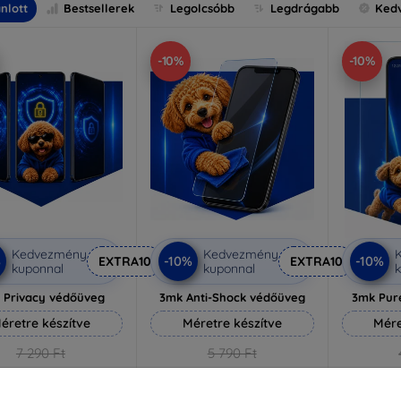
nlott
Bestsellerek
Legolcsóbb
Legdrágabb
Ked
-10%
-10%
Kedvezmény
Kedvezmény
%
-10%
-10%
EXTRA10
EXTRA10
kuponnal
kuponnal
k
 Privacy védőüveg
3mk Anti-Shock védőüveg
3mk Pur
éretre készítve
Méretre készítve
Mére
7 290 Ft
5 790 Ft
6 561 Ft
5 211 Ft
3