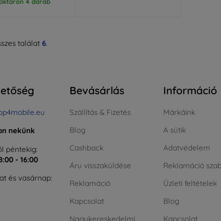
aktáron 4 darab
szes találat
6
.
hetőség
Bevásárlás
Információ
op4mobile.eu
Szállítás & Fizetés
Márkáink
Blog
A sütik
jon nekünk
Cashback
Adatvédelem
l péntekig:
8:00 - 16:00
Áru visszaküldése
Reklamáció szab
t és vasárnap:
Reklamáció
Üzleti feltételek
Kapcsolat
Blog
Nagykereskedelmi
Kapcsolat