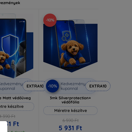
vezmények
-10%
Kedvezmény
Kedvezmény
-10%
EXTRA10
EXTRA10
uponnal
kuponnal
e Matt védőüveg
3mk Silverprotection+
védőfólia
tre készítve
Méretre készítve
4 390 Ft
6 590 Ft
 951 Ft
5 931 Ft