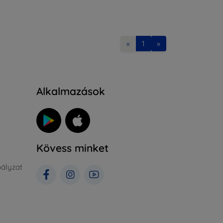
«
1
»
Alkalmazások
Kövess minket
ályzat