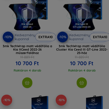
Kedvezmény
Kedvezmény
-10%
-10%
EXTRA10
EXTRA10
kuponnal
kuponnal
3mk TechWrap matt védőfólia a
3mk TechWrap matt védőfólia
Kia XCeed 2022-26
Cluster Kia Ceed III GT-Line 2022-
műszerfalához
25-höz
11 889 Ft
11 889 Ft
10 700 Ft
10 700 Ft
Raktáron 4 darab
Raktáron 4 darab
-10%
-10%