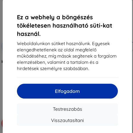
Ez a webhely a böngészés
tökéletesen használható süti-kat
használ.
Weboldalunkon sütiket használunk. Egyesek
Kedvezmény
Kedvezmény
-10%
-10%
EXTRA10
EXTRA10
kuponnal
kuponnal
elengedhetetlenek az oldal megfelelő
működéséhez, míg mások segítenek a forgalom
3mk TechWrap Matte Központi
3mk TechWrap matt védőfólia a
kijelző matt védőfólia Kia Ceed III
Kia ProCeed 2022-25 középső
elemzésében, valamint a tartalom és a
GT-Line 2022-25-hez
kijelzőjére
hirdetések személyre szabásában.
12 990 Ft
12 990 Ft
11 691 Ft
11 691 Ft
Raktáron > 5 darab
Raktáron > 5 darab
Elfogadom
Testreszabás
Visszautasítani
-10%