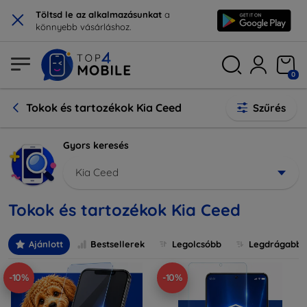
×
Töltsd le az alkalmazásunkat
a
könnyebb vásárláshoz.
0
Tokok és tartozékok Kia Ceed
Szűrés
Gyors keresés
Kia Ceed
Tokok és tartozékok Kia Ceed
Ajánlott
Bestsellerek
Legolcsóbb
Legdrágabb
-10%
-10%