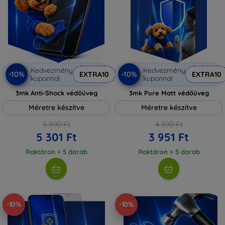
Kedvezmény
Kedvezmény
-10%
-10%
EXTRA10
EXTRA10
kuponnal
kuponnal
3mk Anti-Shock védőüveg
3mk Pure Matt védőüveg
Méretre készítve
Méretre készítve
5 890 Ft
4 390 Ft
5 301 Ft
3 951 Ft
Raktáron > 5 darab
Raktáron > 5 darab
-10%
-10%