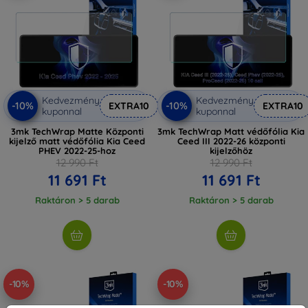
Kedvezmény
Kedvezmény
-10%
-10%
EXTRA10
EXTRA10
kuponnal
kuponnal
3mk TechWrap Matte Központi
3mk TechWrap Matt védőfólia Kia
kijelző matt védőfólia Kia Ceed
Ceed III 2022-26 központi
PHEV 2022-25-hoz
kijelzőhöz
12 990 Ft
12 990 Ft
11 691 Ft
11 691 Ft
Raktáron > 5 darab
Raktáron > 5 darab
-10%
-10%