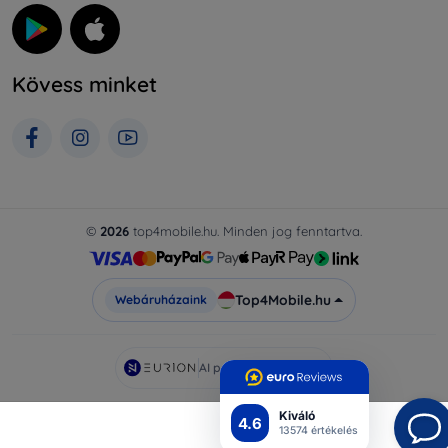
Kövess minket
©
2026
top4mobile.hu. Minden jog fenntartva.
Top4Mobile.hu
Webáruházaink
AI powered by
Eurion
Kiváló
4.6
13574 értékelés