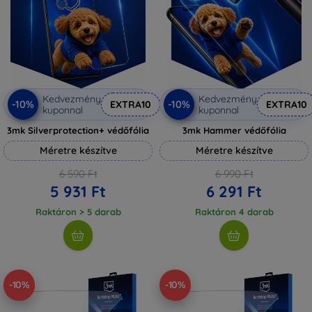
Kedvezmény
Kedvezmény
-10%
-10%
EXTRA10
EXTRA10
kuponnal
kuponnal
3mk Silverprotection+ védőfólia
3mk Hammer védőfólia
Méretre készítve
Méretre készítve
6 590 Ft
6 990 Ft
5 931 Ft
6 291 Ft
Raktáron > 5 darab
Raktáron 4 darab
-10%
-10%