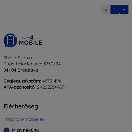
«
1
»
Shield-Sk s.r.o.
Rudolf Mocka utca 3750/2A
841 04 Bratislava
Cégjegyzékszám:
46701494
ÁFA-azonosító:
SK2023549671
Elérhetőség
info@top4mobile.eu
Írjon nekünk